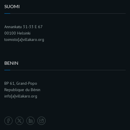
SUOMI
Annankatu 31-33 E 67
00100 Helsinki
toimisto[a]villakaro.org
BENIN
BP 61, Grand-Popo
Republique du Bénin
info[a]villakaro.org