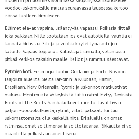
modernimpi nuorimies isommassa kaupungissa naureskelee
voodoo-uskomuksille mutta seuraavassa lauseessa kertoo
isänsä kuolleen kiroukseen.
Eläimet elävät vapaina, lisääntyvät vapaasti. Poikasia riittää
joka paikkaan. Niille töötätään jos ovat autotiellä, vauhtia ei
kannata hidastaa. Sikoja ja vuohia köytettyinä autojen
katoille. Vapaus loppunut. Kalastajat rannalla, vetämässä
pitkää verkkoa takaisin maalle. Kellot ja rummut säestävät.
Rytmien koti.
Ensin orjia tuotiin Ouidahiin ja Porto Novoon
laajoilta alueilta. Sieltä laivoihin ja Kuubaan, Haitiin,
Brasiliaan, New Orleansiin. Rytmit ja uskonnot matkustivat
mukana. Moni muista yhteyksistä tuttu rytmi löytyy Beninistä.
Roots of the Roots. Sambakulkueet muistuttavat hyvin
paljon voodookulkueita, rytmit, viitat, patsaat. Tuntuu
uskomattomalta olla keskellä niitä. Eri alueilla on omat
rytminsä, omat soittimensa ja soittotapansa. Rikkautta ei voi
määritellä pelkästään aineellisena.