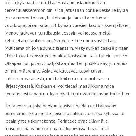
joissa kyläpäällikkö ottaa vastaan asiaankuuluvin
tervetuliaisseremonioin, siitä jatketaan torille keskelle kylää,
jossa rummutetaan, lauletaan ja tanssitaan. Juhlat,
voodoopappi on palannut kylään vuosien koulutuksen jälkeen.
Menot jatkuvat tuntikausia. Jossain vaiheessa meitä
kehotetaan lähtemään. Neuvoa ei tee mieli vastustaa.
Muutama on jo vaipunut transsiin, viety nurkan taakse pihaan.
Naiset ovat tanssineet puukot käsissään, lasittunein katsein.
Olkapäät on pitänyt paljastaa, muuten puukko käy, jumaluus
on niin määrännyt. Asiat vaikuttavat tapahtuvan
sattumanvaraisesti, mutta kuitenkin luonnollisessa
järjestyksessä. Koskaan ei voi tietää maallikkona mitä
seuraavaksi tapahtuu, kyläläiset tuntuvan tietävän tarkalleen.
Ilo ja energia, joka huokuu lapsista heidän esittäessään
perinnemusiikkia meille toisessa sähköttömässä kylässä, on
jotain yhtä uskomatonta. Perinteet ovat elävinä, ei
museoituina vaan koko ajan arkipäivässä läsnä. Joku