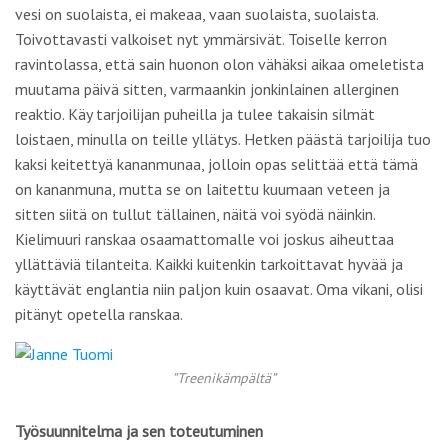
vesi on suolaista, ei makeaa, vaan suolaista, suolaista.
Toivottavasti valkoiset nyt ymmärsivät. Toiselle kerron
ravintolassa, että sain huonon olon vähäksi aikaa omeletista
muutama päivä sitten, varmaankin jonkinlainen allerginen
reaktio. Käy tarjoilijan puheilla ja tulee takaisin silmät
loistaen, minulla on teille yllätys. Hetken päästä tarjoilija tuo
kaksi keitettyä kananmunaa, jolloin opas selittää että tämä
on kananmuna, mutta se on laitettu kuumaan veteen ja
sitten siitä on tullut tällainen, näitä voi syödä näinkin.
Kielimuuri ranskaa osaamattomalle voi joskus aiheuttaa
yllättäviä tilanteita. Kaikki kuitenkin tarkoittavat hyvää ja
käyttävät englantia niin paljon kuin osaavat. Oma vikani, olisi
pitänyt opetella ranskaa.
”Treenikämpältä”
Työsuunnitelma ja sen toteutuminen