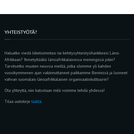
YHTEISTYÖTÄ?
Haluatko viedä liiketoimintasi tai kehitysyhteistyöhankkeesi Länsi-
Afrikkaan? Ihmetyttääkö länsiafrikkalaisessa meiningissä jokin?
Tarvitsetko muuten neuvoa meiltä, jotka olemme yli kahden
vuosikymmenen ajan vakiinnuttaneet paikkamme Beninissä ja luoneet
vahvan suomalais-länsiafrikkalaisen organisaatiokulttuurin?
Ota yhteyttä, niin katsotaan mitä voimme tehdä yhdessä!
Tilaa uutiskirje
täältä
.