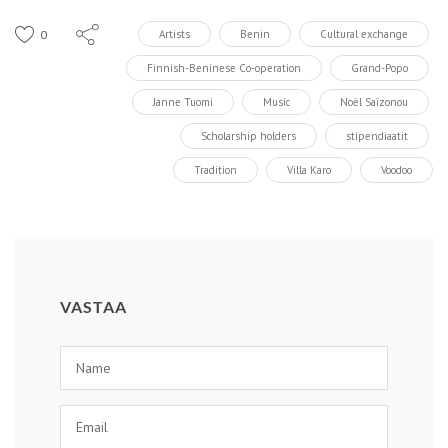
0
Artists
Benin
Cultural exchange
Finnish-Beninese Co-operation
Grand-Popo
Janne Tuomi
Music
Noël Saïzonou
Scholarship holders
stipendiaatit
Tradition
Villa Karo
Voodoo
VASTAA