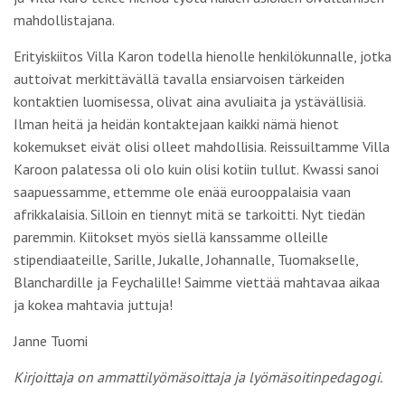
mahdollistajana.
Erityiskiitos Villa Karon todella hienolle henkilökunnalle, jotka
auttoivat merkittävällä tavalla ensiarvoisen tärkeiden
kontaktien luomisessa, olivat aina avuliaita ja ystävällisiä.
Ilman heitä ja heidän kontaktejaan kaikki nämä hienot
kokemukset eivät olisi olleet mahdollisia. Reissuiltamme Villa
Karoon palatessa oli olo kuin olisi kotiin tullut. Kwassi sanoi
saapuessamme, ettemme ole enää eurooppalaisia vaan
afrikkalaisia. Silloin en tiennyt mitä se tarkoitti. Nyt tiedän
paremmin. Kiitokset myös siellä kanssamme olleille
stipendiaateille, Sarille, Jukalle, Johannalle, Tuomakselle,
Blanchardille ja Feychalille! Saimme viettää mahtavaa aikaa
ja kokea mahtavia juttuja!
Janne Tuomi
Kirjoittaja on ammattilyömäsoittaja ja lyömäsoitinpedagogi.