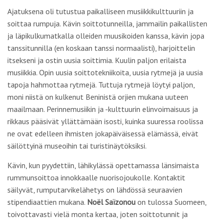
Ajatuksena oli tutustua paikalliseen musiikkikulttuuriin ja
soittaa rumpuja. Kävin soittotunneilla, jammailin paikallisten
ja läpikulkumatkalla olleiden muusikoiden kanssa, kävin jopa
tanssitunnilla (en koskaan tanssi normaalisti), harjoittelin
itsekseni ja ostin uusia soittimia. Kuulin paljon erilaista
musiikkia. Opin uusia soittotekniikoita, uusia rytmejä ja uusia
tapoja hahmottaa rytmejä. Tuttuja rytmejä löytyi paljon,
moni niistä on kulkenut Beninistä orjien mukana uuteen
maailmaan. Perinnemusiikin ja -kulttuurin elinvoimaisuus ja
rikkaus pääsivät yllättämään isosti, kuinka suuressa roolissa
ne ovat edelleen ihmisten jokapäiväisessä elämässä, eivät
säilöttyinä museoihin tai turistinäytöksiksi.
Kävin, kun pyydettiin, lähikylässä opettamassa länsimaista
rummunsoittoa innokkaalle nuorisojoukolle. Kontaktit
säilyvät, rumputarvikelähetys on lähdössä seuraavien
stipendiaattien mukana.
Noël Saïzonou
on tulossa Suomeen,
toivottavasti vielä monta kertaa, joten soittotunnit ja