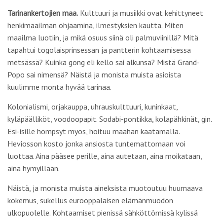
Tarinankertojien maa.
Kulttuuri ja musiikki ovat kehittyneet
henkimaailman ohjaamina, ilmestyksien kautta. Miten
maailma luotiin, ja mikä osuus siinä oli palmuviinillä? Mitä
tapahtui togolaisprinsessan ja pantterin kohtaamisessa
metsässä? Kuinka gong eli kello sai alkunsa? Mistä Grand-
Popo sai nimensä? Näistä ja monista muista asioista
kuulimme monta hyvää tarinaa.
Kolonialismi, orjakauppa, uhrauskulttuuri, kuninkaat,
kyläpäälliköt, voodoopapit. Sodabi-pontikka, kolapähkinät, gin.
Esi-isille hömpsyt myös, hoituu maahan kaatamalla.
Heviosson kosto jonka ansiosta tuntemattomaan voi
luottaa. Aina pääsee perille, aina autetaan, aina moikataan,
aina hymyillään.
Näistä, ja monista muista aineksista muotoutuu huumaava
kokemus, sukellus eurooppalaisen elämänmuodon
ulkopuolelle. Kohtaamiset pienissä sähköttömissä kylissä