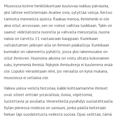
Museossa kolme henkilökuntaan kuuluvaa nukkuu päiväunia,
yksi lähtee esittelemään. Availee ovia, sytyttää valoja. Kertoo
tarinoita menneistä ajoista. Raakaa menoa, ihmishenki ei ole
aina ollut arvossaan, sen on voinut vaihtaa lusikkaan. Tykin on
saanut viidellätoista nuorella ja vahvalla miesorjalla, nuoria
naisia on tarvittu 21 vastaavaan kauppaan. Kuninkaan
valtaistuimen jalkojen alla on ihmisen pääkalloja. Kuninkaan
kunniaksi on rakennettu pyhättö, jossa yksi rakennusaine on
ollut ihmisveri. Huonoina aikoina on voitu uhrata kokonainen
suku, kymmeniä ihmisiä. Nykyisin ihmisuhreja ei kuulemma enää
ole. Lopuksi vieraskirjaan nimi, jos vieraalla on kynä mukana,
museoissa ei sellaisia ole.
Vaikea uskoa veristä historiaa, kaikki kohtaamamme ihmiset
ovat olleet erittäin ystävällisiä, iloisia, vilpittömiä,
luotettavia ja avuliaita. Veneretkellä pysähdys suolatehtaalla.
Kylän pienessä mökissä on saviuuni, jonka päällä keitetään
hiekan läpi suodatetusta vedestä suolaa. Opas selittää, tämä