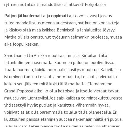
rytmien notatointi mahdollisesti jatkuvat Pohjolassa.
Paljon jäi kuulematta ja oppimatta
, toivottavasti joskus
tulee mahdollisuus mennä uudestaan, nyt kun on kontakteja
ja käsitys siitä mitä kaikkea Beninistä ja lähialueilta löytyy.
Matka oli siis onnistunut työsuunnitelmankin puolesta, mutta
aika loppui kesken.
Sanotaan, että Afrikka muuttaa ihmistä. Kirjoitan tätä
Istanbulin lentoasemalla, Suomeen paluu on puolivälissä.
Täällä huomaa, kuinka normaalin käsitys muuttuu. Kahvilassa
istuminen tuntuu toisaalta normaalilta, toisaalta vieraalta
kaiken sen jälkeen mitä koki tällä matkalla. Elämänmeno
Grand-Popossa alkoi jo olla kotoisaa ja itselle vieraat tavat
muuttuivat luonteviksi. Jos saisi kaikista toimintakulttuureista
yhdistettyä hyvät puolet ja karsittua vähemmän hyvät,
voisivat asiat olla paremmalla tolalla tällä planeetalla. Eri
kulttuurien parissa eläminen auttaa näkemään näitä eri puolia,
ja Villa Karo tekee hienoa työtä näiden asioiden oivaltamisen