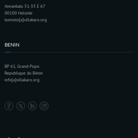
Annankatu 31-33 E 67
00100 Helsinki
toimisto[a]villakaro.org
BENIN
BP 61, Grand-Popo
Republique du Bénin
info[a]villakaro.org