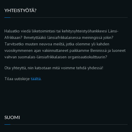
YHTEISTYÖTÄ?
Haluatko viedä liiketoimintasi tai kehitysyhteistyöhankkeesi Länsi-
Afrikkaan? Ihmetyttääkö länsiafrikkalaisessa meiningissä jokin?
Tarvitsetko muuten neuvoa meiltä, jotka olemme yli kahden
vuosikymmenen ajan vakiinnuttaneet paikkamme Beninissä ja luoneet
vahvan suomalais-länsiafrikkalaisen organisaatiokulttuurin?
Ota yhteyttä, niin katsotaan mitä voimme tehdä yhdessä!
Tilaa uutiskirje
täältä
.
SUOMI