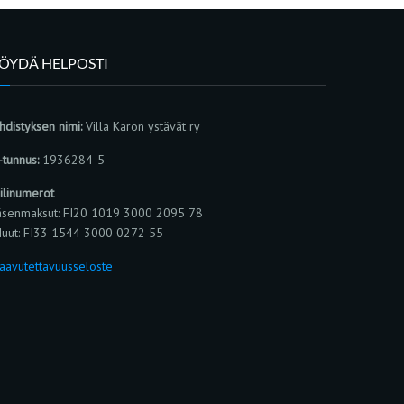
LÖYDÄ HELPOSTI
hdistyksen nimi:
Villa Karon ystävät ry
-tunnus:
1936284-5
ilinumerot
äsenmaksut: FI20 1019 3000 2095 78
uut: FI33 1544 3000 0272 55
aavutettavuusseloste