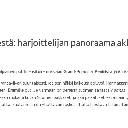
stä: harjoittelijan panoraama ak
aipiainen pohtii ensikokemuksiaan Grand-Poposta, Beninistä ja Afrik
 rantaviivan suuntaisesti, jos sen näkisi kaikelta pölyltä. Harmatta
lleni
Emmille
oli: ”Se varmaan on peräisin suomen sanasta
harmaa
”
sen mukana kuten Suomen pakkaset, ja saa paikalliset vetämään ylle
atta; kuutamokin on yllättävän ruskea. Illalla hiostava lakana tu