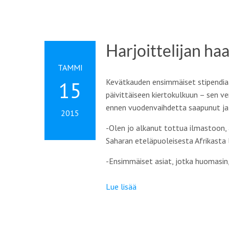
Harjoittelijan ha
TAMMI
Kevätkauden ensimmäiset stipendiaat
15
päivittäiseen kiertokulkuun – sen ve
ennen vuodenvaihdetta saapunut ja
2015
-Olen jo alkanut tottua ilmastoon, a
Saharan eteläpuoleisesta Afrikasta l
-Ensimmäiset asiat, jotka huomasin,
Lue lisää