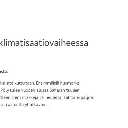
klimatisaatiovaiheessa
asta.
niksi sitä kutsutaan. Ensimmäisiä huumoriksi
. Pöly tulee vuoden alussa Saharan tuulien
en trenssitakkeja tai neuleita. Tähtiä ei paljoa
ntuu aamulla yllättävän …