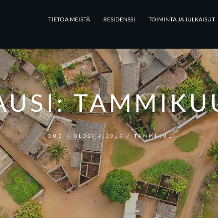
TIETOA MEISTÄ
RESIDENSSI
TOIMINTA JA JULKAISUT
AUSI:
TAMMIKUU
HOME
/
BLOGI
/
2015
/
TAMMIKUU