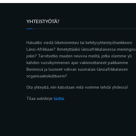
YHTEISTYÖTÄ?
Haluatko viedä liiketoimintasi tai kehitysyhteistyöhankkeesi
Länsi-Afrikkaan? Ihmetyttääkö länsiafrikkalaisessa meiningis
jokin? Tarvitsetko muuten neuvoa meiltä, jotka olemme yli
kahden vuosikymmenen ajan vakiinnuttaneet paikkamme
Beninissä ja luoneet vahvan suomalais-länsiafrikkalaisen
organisaatiokulttuurin?
Ota yhteyttä, niin katsotaan mitä voimme tehdä yhdessä!
Tilaa uutiskirje
täältä
.