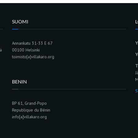
SUOMI
Annankatu 31-33 E 67
Y
sä
00100 Helsinki
Y
toimisto[a]villakaro.org
T
J
M
BENIN
S
BP 61, Grand-Popo
Republique du Bénin
info[a]villakaro.org