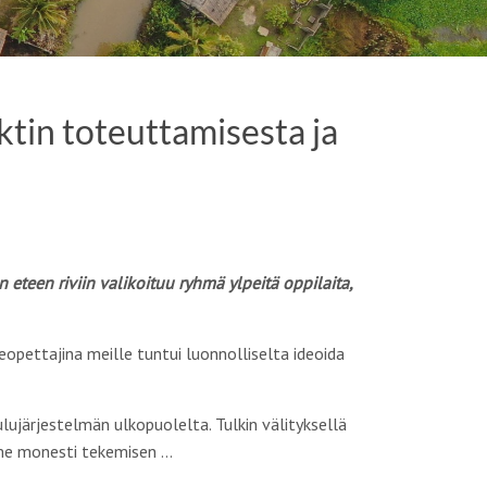
in toteuttamisesta ja
 eteen riviin valikoituu ryhmä ylpeitä oppilaita,
opettajina meille tuntui luonnolliselta ideoida
järjestelmän ulkopuolelta. Tulkin välityksellä
mme monesti tekemisen …