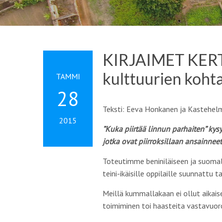
KIRJAIMET KERTO
kulttuurien koht
TAMMI
28
Teksti: Eeva Honkanen ja Kastehelm
2015
”Kuka piirtää linnun parhaiten” kysy
jotka ovat piirroksillaan ansainne
Toteutimme beniniläiseen ja suomala
teini-ikäisille oppilaille suunnattu t
Meillä kummallakaan ei ollut aikai
toimiminen toi haasteita vastavuor