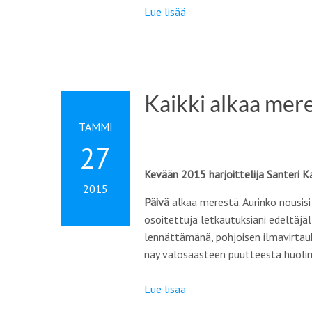
Lue lisää
Kaikki alkaa mere
TAMMI
27
Kevään 2015 harjoittelija Santeri K
2015
Päivä
alkaa merestä. Aurinko nousisi
osoitettuja letkautuksiani edeltäjä
lennättämänä, pohjoisen ilmavirtauk
näy valosaasteen puutteesta huolim
Lue lisää