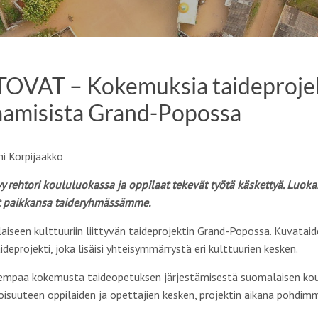
VAT – Kokemuksia taideprojekt
aamisista Grand-Popossa
i Korpijaakko
y rehtori koululuokassa ja oppilaat tekevät työtä käskettyä. Luokan
et paikkansa taideryhmässämme.
iseen kulttuuriin liittyvän taideprojektin Grand-Popossa. Kuvataide
aideprojekti, joka lisäisi yhteisymmärrystä eri kulttuurien kesken.
sempaa kokemusta taideopetuksen järjestämisestä suomalaisen koulu
oisuuteen oppilaiden ja opettajien kesken, projektin aikana pohdi