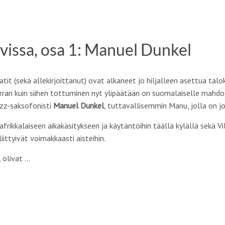
avissa, osa 1: Manuel Dunkel
it (sekä allekirjoittanut) ovat alkaneet jo hiljalleen asettua tal
rran kuin siihen tottuminen nyt ylipäätään on suomalaiselle mahdoll
zz-saksofonisti
Manuel Dunkel
, tuttavallisemmin Manu, jolla on jo
frikkalaiseen aikakäsitykseen ja käytäntöihin täällä kylällä sekä V
iittyivät voimakkaasti aisteihin.
 olivat …