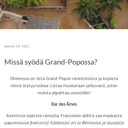
tammi
19
2021
Missä syödä Grand-Popossa?
Oheisessa on lista Grand-Popon ravintoloista ja kojuista
mistä löytyy ruokaa. Listaa muokataan jatkuvasti, joten
muista piipahtaa useastikin!
Bar des Âmes
Ravintola sijaitsee rannalla. Francoisen äidiltä saa maukasta
papumössöä (haricots)!
Kädessäsi on la Béninoise ja taustalla