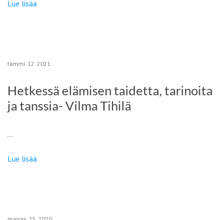
Lue lisää
tammi
12
2021
Hetkessä elämisen taidetta, tarinoita
ja tanssia- Vilma Tihilä
…
Lue lisää
marras
25
2020