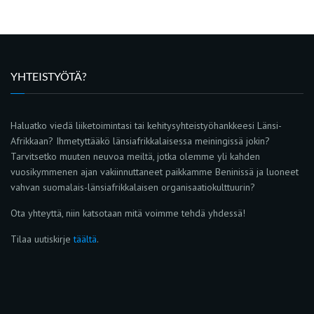
YHTEISTYÖTÄ?
Haluatko viedä liiketoimintasi tai kehitysyhteistyöhankkeesi Länsi-
Afrikkaan? Ihmetyttääkö länsiafrikkalaisessa meiningissä jokin?
Tarvitsetko muuten neuvoa meiltä, jotka olemme yli kahden
vuosikymmenen ajan vakiinnuttaneet paikkamme Beninissä ja luoneet
vahvan suomalais-länsiafrikkalaisen organisaatiokulttuurin?
Ota yhteyttä, niin katsotaan mitä voimme tehdä yhdessä!
Tilaa uutiskirje
täältä
.