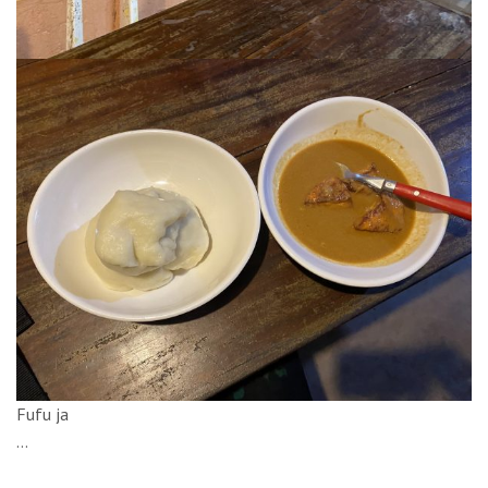
Fufu ja
…