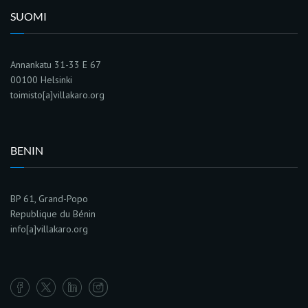
SUOMI
Annankatu 31-33 E 67
00100 Helsinki
toimisto[a]villakaro.org
BENIN
BP 61, Grand-Popo
Republique du Bénin
info[a]villakaro.org