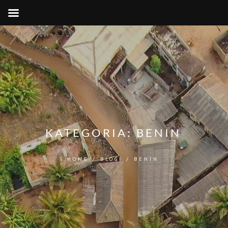
KATEGORIA:
BENIN
HOME
/
BLOGI
/
BENIN