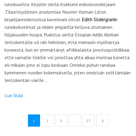
runokuurilta. Kirjoitin siellä itsekseni esikoisrunokirjaani
Titaanisydämen anatomiaa
. Nuoren Voiman Liiton
kirjailijaresidenssissä kaverinani olivat
Edith Södergranin
runokokoelmat ja niiden ympärillä kelluva utumainen
hiljaisuuden huopa. Pudotus sieltä Etiopian Addis Abeban
lentokentälle oli niin hektinen, että meinasin myöhästyä
koneesta, kun en ymmärtänyt afrikkalaista jonotuspolitiikkaa;
että samalle tiskille voi jonottaa yhtä aikaa montaa konetta
eli mikään jono ei lopu koskaan. Onneksi puhun ranskaa
kymmenen vuoden kokemuksella, joten onnistuin selittämään
lentokentän väelle …
Lue lisää
1
2
3
…
27