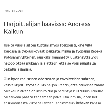
huhti
18
2018
Harjoittelijan haavissa: Andreas
Kalkun
Useita vuosia sitten tuttuni, myös folkloristi, kävi Villa
Karossa ja tykkäsi kovasti paikasta. Minun ja työparini Rebeka
Põldsamin yhteinen, ranskaksi käännetty julistenäyttely oli
helppo ottaa mukaan ja ajattelin, että se voisi puhutella
paikallisia ihmisiä.
Olin hyvin realistinen odotusten ja tavoitteiden suhteen,
vaikka kirjoitustyötä olikin paljon. Päätin, että tärkeintä täällä
oleskelun aikana on inspiroitua ja perehtyä kulttuuriin. Minulle
oli tärkeää päästä tapaamaan paikallisia ihmisiä, joten heti
ensimmäisestä viikosta lähtien lähdimmekin
Rebekan
kanssa