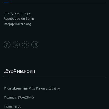
BP 61, Grand-Popo
Republique du Bénin
info[a]villakaro.org
LÖYDÄ HELPOSTI
Yhdistyksen nimi:
Villa Karon ystävät ry
Y-tunnus:
1936284-5
Tilinumerot