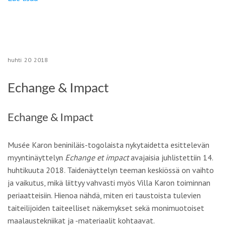
huhti
20
2018
Echange & Impact
Echange & Impact
Musée Karon beniniläis-togolaista nykytaidetta esittelevän
myyntinäyttelyn
Echange et impact
avajaisia juhlistettiin 14.
huhtikuuta 2018. Taidenäyttelyn teeman keskiössä on vaihto
ja vaikutus, mikä liittyy vahvasti myös Villa Karon toiminnan
periaatteisiin. Hienoa nähdä, miten eri taustoista tulevien
taiteilijoiden taiteelliset näkemykset sekä monimuotoiset
maalaustekniikat ja -materiaalit kohtaavat.