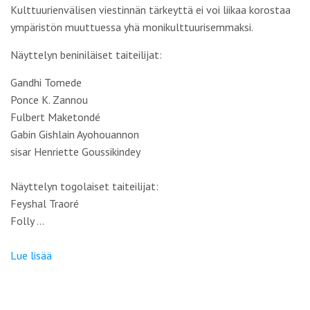
Kulttuurienvälisen viestinnän tärkeyttä ei voi liikaa korostaa
ympäristön muuttuessa yhä monikulttuurisemmaksi.
Näyttelyn beniniläiset taiteilijat:
Gandhi Tomede
Ponce K. Zannou
Fulbert Maketondé
Gabin Gishlain Ayohouannon
sisar Henriette Goussikindey
Näyttelyn togolaiset taiteilijat:
Feyshal Traoré
Folly …
Lue lisää