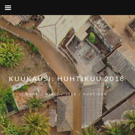
KUUKAUSI:
HUHTIKUU 2018
HOME
/
BLOGI
/
2018
/
HUHTIKUU