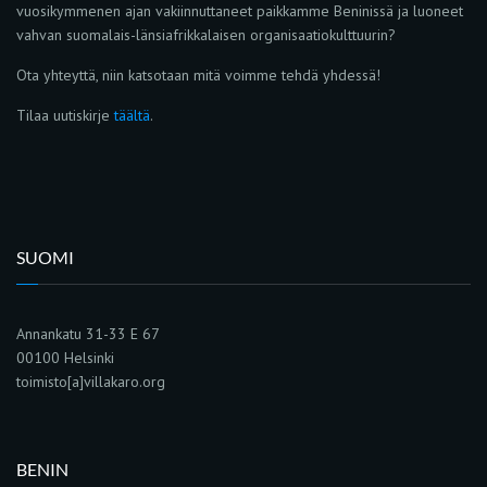
vuosikymmenen ajan vakiinnuttaneet paikkamme Beninissä ja luoneet
vahvan suomalais-länsiafrikkalaisen organisaatiokulttuurin?
Ota yhteyttä, niin katsotaan mitä voimme tehdä yhdessä!
Tilaa uutiskirje
täältä
.
SUOMI
Annankatu 31-33 E 67
00100 Helsinki
toimisto[a]villakaro.org
BENIN