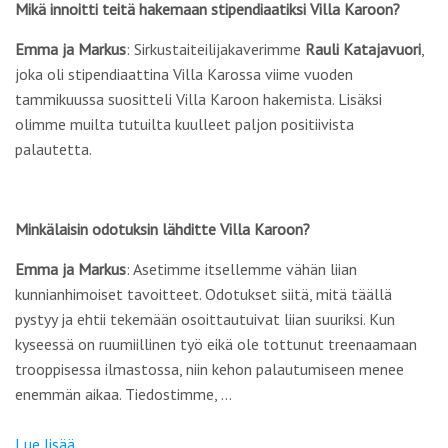
Mikä innoitti teitä hakemaan stipendiaatiksi Villa Karoon?
Emma ja Markus
: Sirkustaiteilijakaverimme
Rauli
Katajavuori
,
joka oli stipendiaattina Villa Karossa viime vuoden
tammikuussa suositteli Villa Karoon hakemista. Lisäksi
olimme muilta tutuilta kuulleet paljon positiivista
palautetta.
Minkälaisin odotuksin lähditte Villa Karoon?
Emma ja Markus
: Asetimme itsellemme vähän liian
kunnianhimoiset tavoitteet. Odotukset siitä, mitä täällä
pystyy ja ehtii tekemään osoittautuivat liian suuriksi. Kun
kyseessä on ruumiillinen työ eikä ole tottunut treenaamaan
trooppisessa ilmastossa, niin kehon palautumiseen menee
enemmän aikaa. Tiedostimme, …
Lue lisää