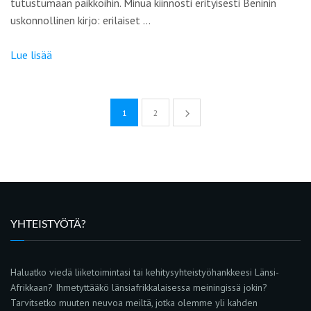
tutustumaan paikkoihin. Minua kiinnosti erityisesti Beninin
uskonnollinen kirjo: erilaiset …
Lue lisää
1
2
YHTEISTYÖTÄ?
Haluatko viedä liiketoimintasi tai kehitysyhteistyöhankkeesi Länsi-
Afrikkaan? Ihmetyttääkö länsiafrikkalaisessa meiningissä jokin?
Tarvitsetko muuten neuvoa meiltä, jotka olemme yli kahden