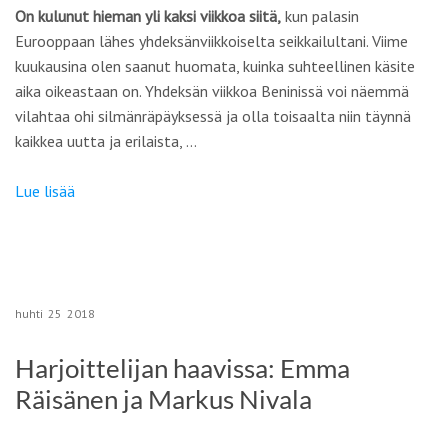
On kulunut hieman yli kaksi viikkoa siitä,
kun palasin
Eurooppaan lähes yhdeksänviikkoiselta seikkailultani. Viime
kuukausina olen saanut huomata, kuinka suhteellinen käsite
aika oikeastaan on. Yhdeksän viikkoa Beninissä voi näemmä
vilahtaa ohi silmänräpäyksessä ja olla toisaalta niin täynnä
kaikkea uutta ja erilaista, …
Lue lisää
huhti
25
2018
Harjoittelijan haavissa: Emma
Räisänen ja Markus Nivala