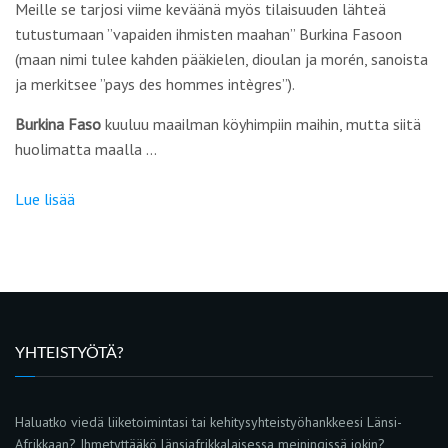
Meille se tarjosi viime keväänä myös tilaisuuden lähteä
tutustumaan ”vapaiden ihmisten maahan” Burkina Fasoon
(maan nimi tulee kahden pääkielen, dioulan ja morén, sanoista
ja merkitsee ”pays des hommes intègres”).
Burkina Faso
kuuluu maailman köyhimpiin maihin, mutta siitä
huolimatta maalla …
Lue lisää
YHTEISTYÖTÄ?
Haluatko viedä liiketoimintasi tai kehitysyhteistyöhankkeesi Länsi-
Afrikkaan? Ihmetyttääkö länsiafrikkalaisessa meiningissä jokin?