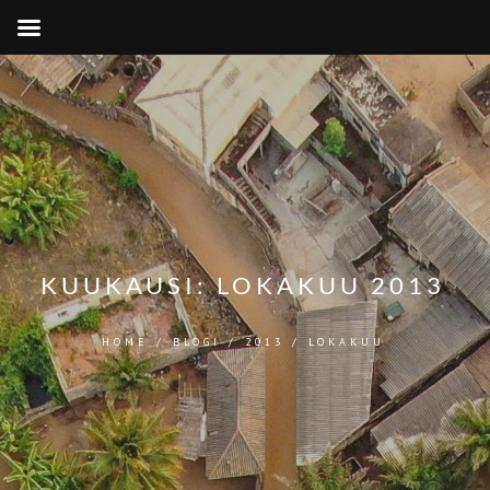
KUUKAUSI:
LOKAKUU 2013
HOME
/
BLOGI
/
2013
/
LOKAKUU