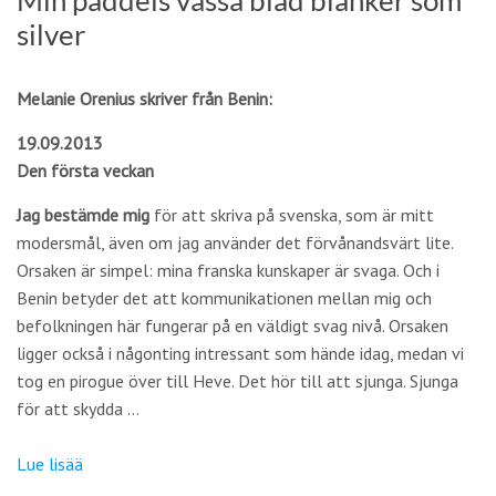
Min paddels vassa blad blänker som
silver
Melanie Orenius skriver från Benin:
19.09.2013
Den första veckan
Jag bestämde mig
för att skriva på svenska, som är mitt
modersmål, även om jag använder det förvånandsvärt lite.
Orsaken är simpel: mina franska kunskaper är svaga. Och i
Benin betyder det att kommunikationen mellan mig och
befolkningen här fungerar på en väldigt svag nivå. Orsaken
ligger också i någonting intressant som hände idag, medan vi
tog en pirogue över till Heve. Det hör till att sjunga. Sjunga
för att skydda …
Lue lisää