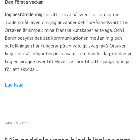
Den första veckan
Jag bestämde mig
för att skriva på svenska, som är mitt
modersmål, även om jag använder det förvånandsvärt lite.
Orsaken är simpel: mina franska kunskaper är svaga. Och i
Benin betyder det att kommunikationen mellan mig och
befolkningen här fungerar på en väldigt svag nivå. Orsaken
ligger också i någonting intressant som hände idag, medan vi
tog en pirogue över till Heve. Det hör till att sjunga. Sjunga
för att skydda …
Lue lisää
loka
15
2013