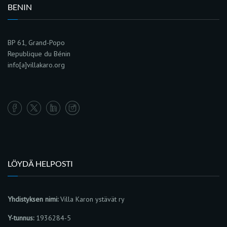
BENIN
BP 61, Grand-Popo
Republique du Bénin
info[a]villakaro.org
LÖYDÄ HELPOSTI
Yhdistyksen nimi:
Villa Karon ystävät ry
Y-tunnus:
1936284-5