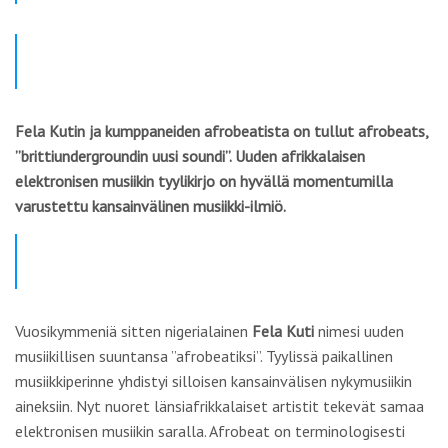
Fela Kutin ja kumppaneiden afrobeatista on tullut afrobeats,
”brittiundergroundin uusi soundi”. Uuden afrikkalaisen
elektronisen musiikin tyylikirjo on hyvällä momentumilla
varustettu kansainvälinen musiikki-ilmiö.
Vuosikymmeniä sitten nigerialainen
Fela Kuti
nimesi uuden
musiikillisen suuntansa ”afrobeatiksi”. Tyylissä paikallinen
musiikkiperinne yhdistyi silloisen kansainvälisen nykymusiikin
aineksiin. Nyt nuoret länsiafrikkalaiset artistit tekevät samaa
elektronisen musiikin saralla. Afrobeat on terminologisesti