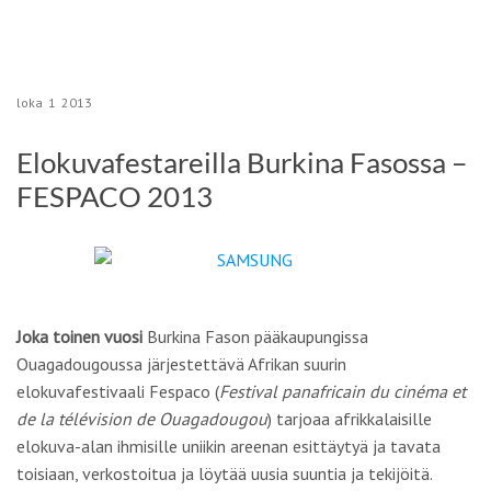
loka
1
2013
Elokuvafestareilla Burkina Fasossa –
FESPACO 2013
Joka toinen vuosi
Burkina Fason pääkaupungissa
Ouagadougoussa järjestettävä Afrikan suurin
elokuvafestivaali Fespaco (
Festival panafricain du cinéma et
de la télévision de Ouagadougou
) tarjoaa afrikkalaisille
elokuva-alan ihmisille uniikin areenan esittäytyä ja tavata
toisiaan, verkostoitua ja löytää uusia suuntia ja tekijöitä.