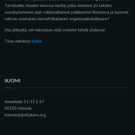
Tarvitsetko muuten neuvoa meiltä, jotka olemme yli kahden
vuosikymmenen ajan vakiinnuttaneet paikkamme Beninissä ja luoneet
vahvan suomalais-länsiafrikkalaisen organisaatiokulttuurin?
Ota yhteyttä, niin katsotaan mitä voimme tehdä yhdessä!
Tilaa uutiskirje
täältä
.
SUOMI
Annankatu 31-33 E 67
00100 Helsinki
toimisto[a]villakaro.org