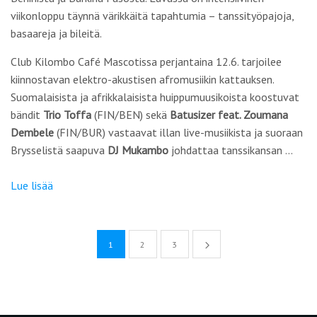
viikonloppu täynnä värikkäitä tapahtumia – tanssityöpajoja,
basaareja ja bileitä.
Club Kilombo Café Mascotissa perjantaina 12.6. tarjoilee
kiinnostavan elektro-akustisen afromusiikin kattauksen.
Suomalaisista ja afrikkalaisista huippumuusikoista koostuvat
bändit
Trio Toffa
(FIN/BEN) sekä
Batusizer feat. Zoumana
Dembele
(FIN/BUR) vastaavat illan live-musiikista ja suoraan
Brysselistä saapuva
DJ Mukambo
johdattaa tanssikansan …
Lue lisää
1
2
3