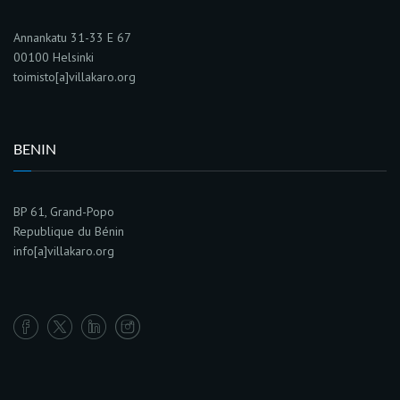
Annankatu 31-33 E 67
00100 Helsinki
toimisto[a]villakaro.org
BENIN
BP 61, Grand-Popo
Republique du Bénin
info[a]villakaro.org