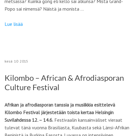
metsässä? Kuinka gong eli kello sai alkunsa? Mistä Grand-
Popo sai nimensä? Näistä ja monista …
Lue lisää
kesä
10
2015
Kilombo – African & Afrodiasporan
Culture Festival
Afrikan ja afrodiasporan tanssia ja musiikkia esittelevä
Kilombo Festival järjestetään toista kertaa Helsingin
Suvilahdessa 12. – 14.6.
Festivaalin kansainväliset vieraat
tulevat tänä vuonna Brasiliasta, Kuubasta sekä Länsi-Afrikan
Beninistä ja Burkina Fasosta. Luvassa on intensiivinen