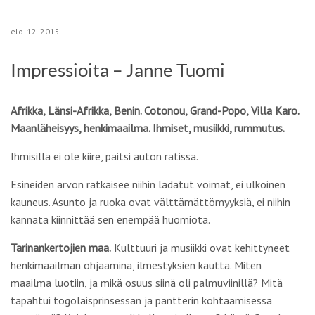
elo
12
2015
Impressioita – Janne Tuomi
Afrikka, Länsi-Afrikka, Benin. Cotonou, Grand-Popo, Villa Karo.
Maanläheisyys, henkimaailma. Ihmiset, musiikki, rummutus.
Ihmisillä ei ole kiire, paitsi auton ratissa.
Esineiden arvon ratkaisee niihin ladatut voimat, ei ulkoinen
kauneus. Asunto ja ruoka ovat välttämättömyyksiä, ei niihin
kannata kiinnittää sen enempää huomiota.
Tarinankertojien maa.
Kulttuuri ja musiikki ovat kehittyneet
henkimaailman ohjaamina, ilmestyksien kautta. Miten
maailma luotiin, ja mikä osuus siinä oli palmuviinillä? Mitä
tapahtui togolaisprinsessan ja pantterin kohtaamisessa