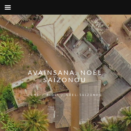
AVAINSANA:
NOËL
SAÏZONOU
HOME
/
BLOGI
/
NOEL-SAIZONOU