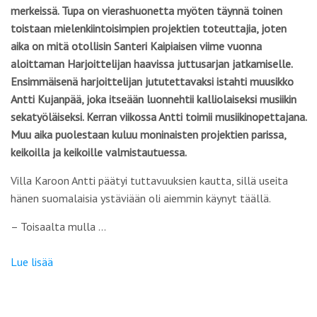
merkeissä. Tupa on vierashuonetta myöten täynnä toinen
toistaan mielenkiintoisimpien projektien toteuttajia, joten
aika on mitä otollisin Santeri Kaipiaisen viime vuonna
aloittaman Harjoittelijan haavissa ­juttusarjan jatkamiselle.
Ensimmäisenä harjoittelijan jututettavaksi istahti muusikko
Antti Kujanpää, joka itseään luonnehtii kalliolaiseksi musiikin
sekatyöläiseksi. Kerran viikossa Antti toimii musiikinopettajana.
Muu aika puolestaan kuluu moninaisten projektien parissa,
keikoilla ja keikoille valmistautuessa.
Villa Karoon Antti päätyi tuttavuuksien kautta, sillä useita
hänen suomalaisia ystäviään oli aiemmin käynyt täällä.
– Toisaalta mulla …
Lue lisää