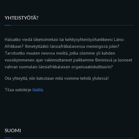
YHTEISTYÖTÄ?
Haluatko viedä liiketoimintasi tai kehitysyhteistyöhankkeesi Länsi-
Afrikkaan? Ihmetyttääkö länsiafrikkalaisessa meiningissä jokin?
Tarvitsetko muuten neuvoa meiltä, jotka olemme yli kahden
vuosikymmenen ajan vakiinnuttaneet paikkamme Beninissä ja luoneet
vahvan suomalais-länsiafrikkalaisen organisaatiokulttuurin?
Ota yhteyttä, niin katsotaan mitä voimme tehdä yhdessä!
Tilaa uutiskirje
täältä
.
SUOMI