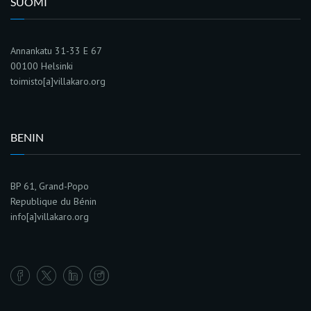
SUOMI
Annankatu 31-33 E 67
00100 Helsinki
toimisto[a]villakaro.org
BENIN
BP 61, Grand-Popo
Republique du Bénin
info[a]villakaro.org