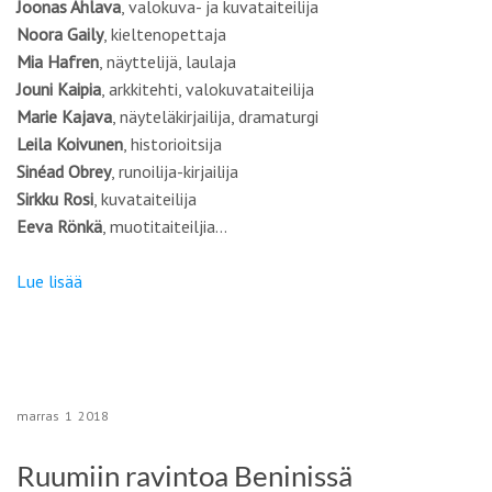
Joonas Ahlava
, valokuva- ja kuvataiteilija
Noora Gaily
, kieltenopettaja
Mia Hafren
, näyttelijä, laulaja
Jouni Kaipia
, arkkitehti, valokuvataiteilija
Marie Kajava
, näyteläkirjailija, dramaturgi
Leila Koivunen
, historioitsija
Sinéad Obrey
, runoilija-kirjailija
Sirkku Rosi
, kuvataiteilija
Eeva Rönkä
, muotitaiteiljia…
Lue lisää
marras
1
2018
Ruumiin ravintoa Beninissä