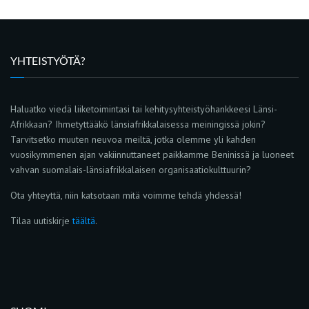
YHTEISTYÖTÄ?
Haluatko viedä liiketoimintasi tai kehitysyhteistyöhankkeesi Länsi-
Afrikkaan? Ihmetyttääkö länsiafrikkalaisessa meiningissä jokin?
Tarvitsetko muuten neuvoa meiltä, jotka olemme yli kahden
vuosikymmenen ajan vakiinnuttaneet paikkamme Beninissä ja luoneet
vahvan suomalais-länsiafrikkalaisen organisaatiokulttuurin?
Ota yhteyttä, niin katsotaan mitä voimme tehdä yhdessä!
Tilaa uutiskirje
täältä
.