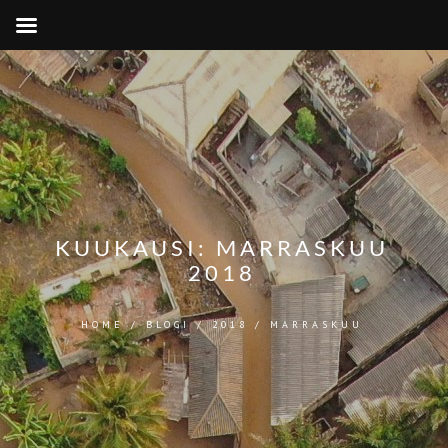
KUUKAUSI:
MARRASKUU
2018
HOME
/
BLOGI
/
2018
/
MARRASKUU