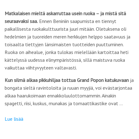
Matkalaisen mieltä askarruttaa usein ruoka – ja mistä sitä
seuraavaksi saa.
Ennen Beniniin saapumista en tiennyt
paikallisesta ruokakulttuurista juuri mitään. Oletuksena oli
hedelmien ja tuoreiden meren herkkujen helppo saatavuus ja
toisaalta tiettyjen länsimaisten tuotteiden puuttuminen.
Ruoka on aihealue, jonka tulokas mielellään kartoittaa heti
kättelyssä uudessa elinympäristössä, sillä maistuva ruoka
vaikuttaa viihtyvyyteen valtavasti.
Kun silmä alkaa pikkuhiljaa tottua Grand Popon katukuvaan
ja
bongata sieltä ravintoloita ja ruuan myyjiä, voi evästarjontaa
alkaa haarukoimaan ennakkoluulottomammin. Ainakin
spagetti, riisi, kuskus, munakas ja tomaattikastike ovat …
Lue lisää