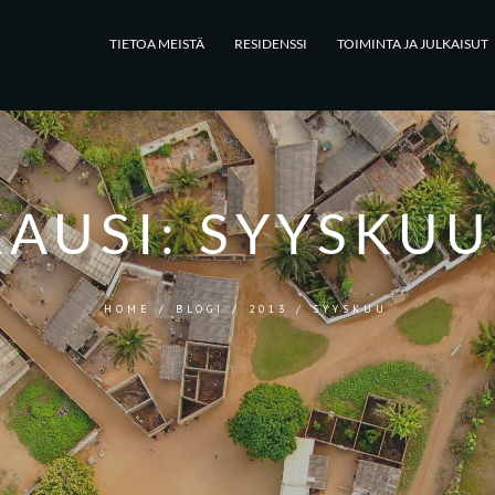
TIETOA MEISTÄ
RESIDENSSI
TOIMINTA JA JULKAISUT
AUSI:
SYYSKUU
HOME
/
BLOGI
/
2013
/
SYYSKUU