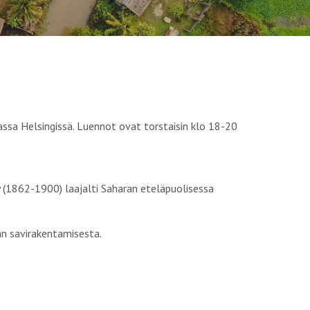
assa Helsingissä. Luennot ovat torstaisin klo 18-20
y (1862-1900) laajalti Saharan eteläpuolisessa
kan savirakentamisesta.