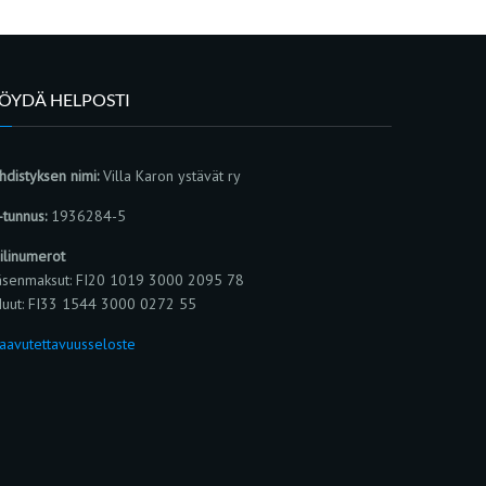
LÖYDÄ HELPOSTI
hdistyksen nimi:
Villa Karon ystävät ry
-tunnus:
1936284-5
ilinumerot
äsenmaksut: FI20 1019 3000 2095 78
uut: FI33 1544 3000 0272 55
aavutettavuusseloste