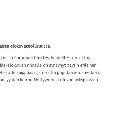
aista elokuvateollisuutta.
sa näitä Euroopan filmifestivaaleille tuotettuja
de-elokuvien rinnalle on syntynyt täysin erilainen
leisölle saippuasarjamaisilla populaarielokuvillaan.
ääntyy, kun kerron Nollywoodin olevan nykypäivänä