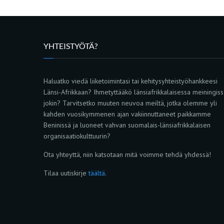
YHTEISTYÖTÄ?
Haluatko viedä liiketoimintasi tai kehitysyhteistyöhankkeesi
Länsi-Afrikkaan? Ihmetyttääkö länsiafrikkalaisessa meiningis
jokin? Tarvitsetko muuten neuvoa meiltä, jotka olemme yli
kahden vuosikymmenen ajan vakiinnuttaneet paikkamme
Beninissä ja luoneet vahvan suomalais-länsiafrikkalaisen
organisaatiokulttuurin?
Ota yhteyttä, niin katsotaan mitä voimme tehdä yhdessä!
Tilaa uutiskirje
täältä
.