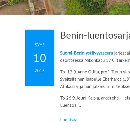
Benin-luentosarj
SYYS
Suomi-Benin
ystävyysseura
järjestä
10
osoitteessa Mikonkatu 17 C, tarke
2013
To 12.9. Anne Ollila, prof. Turun yli
Sveitsiläinen Isabelle Eberhardt (1
Afrikassa, ja hän julkaisi mm. teokse
To 26.9. Jouni Kaipia, arkkitehti, He
Luentoa …
Lue lisää