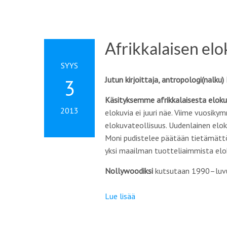
Afrikkalaisen el
SYYS
Jutun kirjoittaja, antropologi(nalk
3
Käsityksemme afrikkalaisesta elok
2013
elokuvia ei juuri näe. Viime vuosik
elokuvateollisuus. Uudenlainen eloku
Moni pudistelee päätään tietämättö
yksi maailman tuotteliaimmista elo
Nollywoodiksi
kutsutaan 1990–luvu
Lue lisää