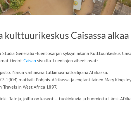
a kulttuurikeskus Caisassa alkaa
ä Studia Generalia -luentosarjan syksyn aikana Kulttuurikeskus Cais
mmat tiedot
Caisan
sivuilla. Luentojen aiheet ovat:
opisto: Naisia varhaisina tutkimusmatkailijoina Afrikassa.
877-1904) matkaili Pohjois-Afrikassa ja englantilainen Mary Kingsle
n Travels in West Africa 1897.
lsinki: Taloja, joilla on kasvot – tuokiokuvia ja huomioita Länsi-Afri