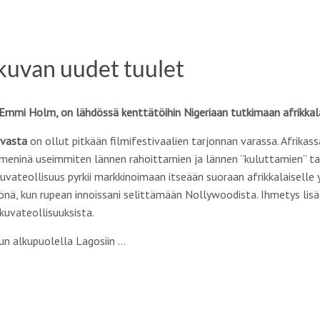
okuvan uudet tuulet
u) Emmi Holm, on lähdössä kenttätöihin Nigeriaan tutkimaan afrikkal
uvasta
on ollut pitkään filmifestivaalien tarjonnan varassa. Afrikas
ymmeninä useimmiten lännen rahoittamien ja lännen ”kuluttamien” tai
vateollisuus pyrkii markkinoimaan itseään suoraan afrikkalaiselle y
nä, kun rupean innoissani selittämään Nollywoodista. Ihmetys lis
kuvateollisuuksista.
n alkupuolella Lagosiin …