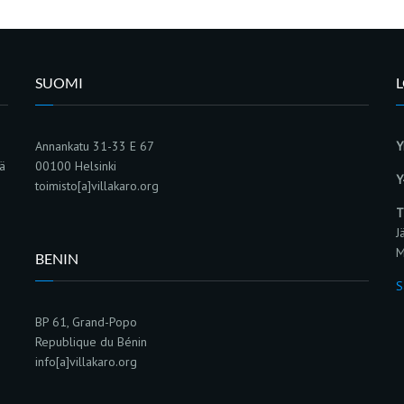
SUOMI
Annankatu 31-33 E 67
Y
sä
00100 Helsinki
Y
toimisto[a]villakaro.org
T
J
M
BENIN
S
BP 61, Grand-Popo
Republique du Bénin
info[a]villakaro.org