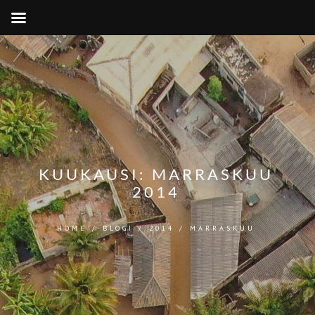
KUUKAUSI:
MARRASKUU
2014
HOME
/
BLOGI
/
2014
/
MARRASKUU