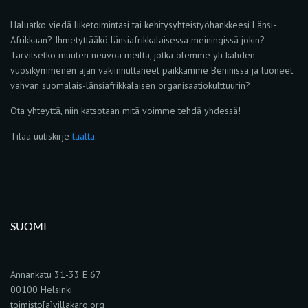
Haluatko viedä liiketoimintasi tai kehitysyhteistyöhankkeesi Länsi-
Afrikkaan? Ihmetyttääkö länsiafrikkalaisessa meiningissä jokin?
Tarvitsetko muuten neuvoa meiltä, jotka olemme yli kahden
vuosikymmenen ajan vakiinnuttaneet paikkamme Beninissä ja luoneet
vahvan suomalais-länsiafrikkalaisen organisaatiokulttuurin?
Ota yhteyttä, niin katsotaan mitä voimme tehdä yhdessä!
Tilaa uutiskirje
täältä
.
SUOMI
Annankatu 31-33 E 67
00100 Helsinki
toimisto[a]villakaro.org