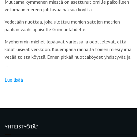
Muutama kymmenen miestä on asettunut omille paikoilleen
vetämään mereen johtavaa paksua köyttä.
Vedetään nuottaa, joka ulottuu monien satojen metrien
päähän vaahtopäiselle Guineanlahdelle.
Myöhemmin miehet lepäävät varjossa ja odottelevat, että
kalat uisivat verkkoon. Kauempana rannalla toinen miesryhmä
vetää toista köyttä. Ennen pitkää nuottaköydet yhdistyvät ja
…
Lue lisää
YHTEISTYÖTÄ?