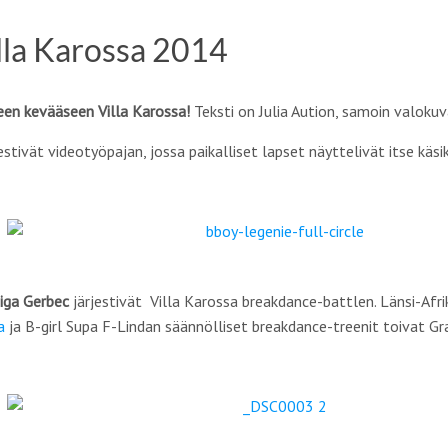
lla Karossa 2014
een kevääseen Villa Karossa!
Teksti on Julia Aution, samoin valokuva
estivät videotyöpajan, jossa paikalliset lapset näyttelivät itse käsi
iga Gerbec
järjestivät Villa Karossa breakdance-battlen. Länsi-Afri
a
ja B-girl Supa F-Lindan säännölliset breakdance-treenit toivat G