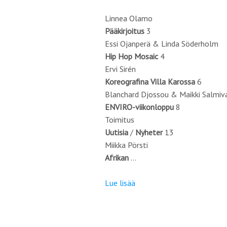
Linnea Olamo
Pääkirjoitus
3
Essi Ojanperä & Linda Söderholm
Hip Hop Mosaic
4
Ervi Sirén
Koreografina Villa Karossa
6
Blanchard Djossou & Maikki Salmiv
ENVIRO-viikonloppu
8
Toimitus
Uutisia
/
Nyheter
13
Miikka Pörsti
Afrikan
…
Lue lisää