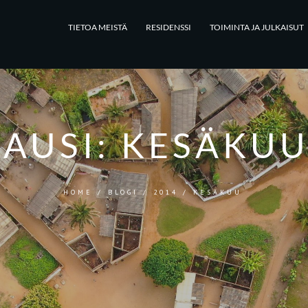
TIETOA MEISTÄ
RESIDENSSI
TOIMINTA JA JULKAISUT
AUSI:
KESÄKUU
HOME
/
BLOGI
/
2014
/
KESÄKUU