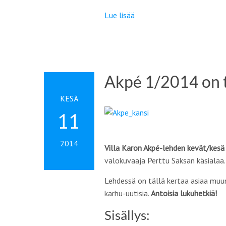
Lue lisää
Akpé 1/2014 on t
KESÄ
11
2014
Villa Karon Akpé-lehden kevät/kesä 
valokuvaaja Perttu Saksan käsialaa.
Lehdessä on tällä kertaa asiaa muun
karhu-uutisia.
Antoisia lukuhetkiä!
Sisällys: