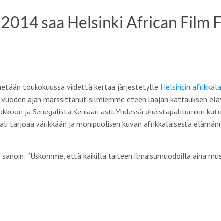
2014 saa Helsinki African Film F
tään toukokuussa viidettä kertaa järjestetylle
Helsingin afrikkal
 vuoden ajan marssittanut silmiemme eteen laajan kattauksen eläviä
kkoon ja Senegalista Keniaan asti. Yhdessä oheistapahtumien kuten
ali tarjoaa värikkään ja monipuolisen kuvan afrikkalaisesta elämän
n
sanoin: ”Uskomme, että kaikilla taiteen ilmaisumuodoilla aina musii