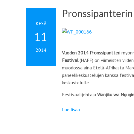
Pronssipantterin 
KESÄ
11
2014
Vuoden 2014 Pronssipantteri
myönne
Festival
(HAFF) on viimeisten viiden
muodossa aina Etelä-Afrikasta Maro
paneelikeskustelujen kanssa festiva
keskustelulle.
Festivaalijohtaja
Wanjiku wa Ngugi
Lue lisää