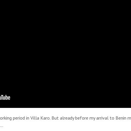
rking period in Villa Karo. But already before my arrival to Benin m
 …