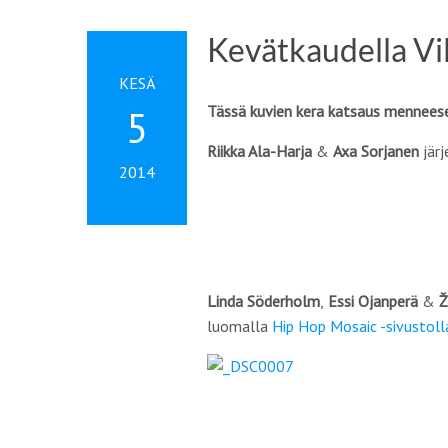
Kevätkaudella Vi
KESÄ
Tässä kuvien kera katsaus mennees
5
Riikka Ala-Harja
&
Axa Sorjanen
järj
2014
Linda Söderholm
,
Essi Ojanperä
&
Ž
luomalla
Hip Hop Mosaic -sivustoll