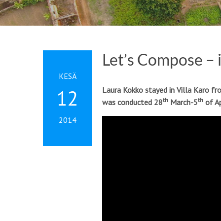
Let’s Compose – 
KESÄ
Laura Kokko stayed in Villa Karo f
12
th
th
was conducted 28
March-5
of Ap
2014