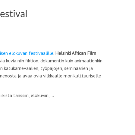
estival
aisen elokuvan festivaalille
.
Helsinki African Film
 kuvia niin fiktion, dokumentin kuin animaationkin
 katukarnevaalien, työpajojen, seminaarien ja
menosta ja avaa ovia vilkkaalle monikulttuuriselle
kista tanssiin, elokuviin, …