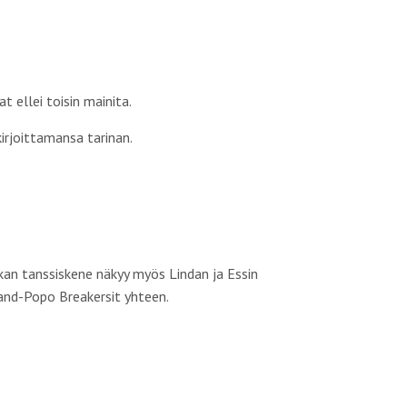
t ellei toisin mainita.
kirjoittamansa tarinan.
kan tanssiskene näkyy myös Lindan ja Essin
rand-Popo Breakersit yhteen.