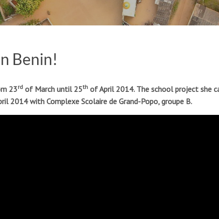
in Benin!
rd
th
rom 23
of March until 25
of April 2014.
The school project she ca
ril 2014 with Complexe Scolaire de Grand-Popo, groupe B.