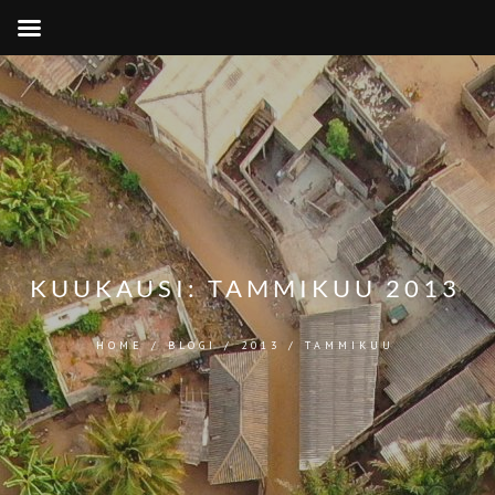
KUUKAUSI:
TAMMIKUU 2013
HOME
/
BLOGI
/
2013
/
TAMMIKUU