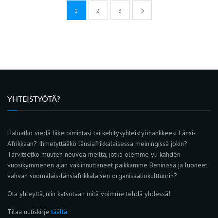
1
2
3
YHTEISTYÖTÄ?
Haluatko viedä liiketoimintasi tai kehitysyhteistyöhankkeesi Länsi-
Afrikkaan? Ihmetyttääkö länsiafrikkalaisessa meiningissä jokin?
Tarvitsetko muuten neuvoa meiltä, jotka olemme yli kahden
vuosikymmenen ajan vakiinnuttaneet paikkamme Beninissä ja luoneet
vahvan suomalais-länsiafrikkalaisen organisaatiokulttuurin?
Ota yhteyttä, niin katsotaan mitä voimme tehdä yhdessä!
Tilaa uutiskirje
täältä
.