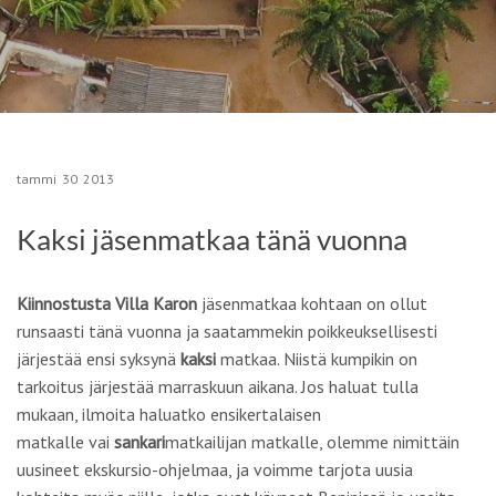
tammi
30
2013
Kaksi jäsenmatkaa tänä vuonna
Kiinnostusta Villa Karon
jäsenmatkaa kohtaan on ollut
runsaasti tänä vuonna ja saatammekin poikkeuksellisesti
järjestää ensi syksynä
kaksi
matkaa. Niistä kumpikin on
tarkoitus järjestää marraskuun aikana. Jos haluat tulla
mukaan, ilmoita haluatko
ensikertalaisen
matkalle
vai
sankari
matkailijan matkalle,
olemme nimittäin
uusineet ekskursio-ohjelmaa, ja voimme tarjota uusia