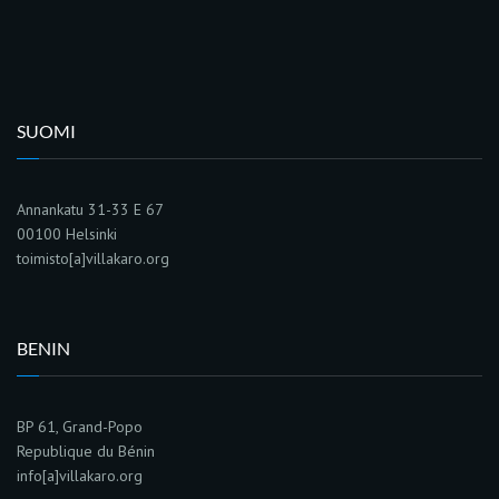
SUOMI
Annankatu 31-33 E 67
00100 Helsinki
toimisto[a]villakaro.org
BENIN
BP 61, Grand-Popo
Republique du Bénin
info[a]villakaro.org