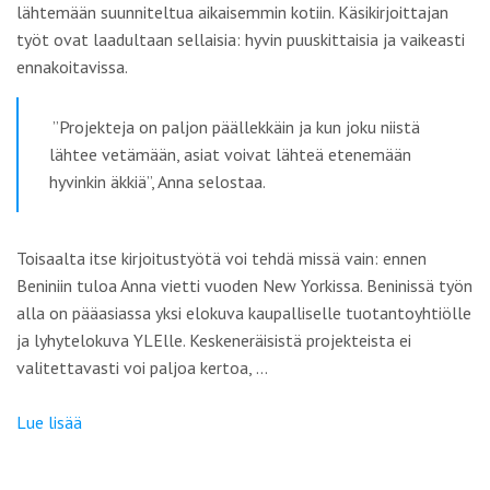
lähtemään suunniteltua aikaisemmin kotiin. Käsikirjoittajan
työt ovat laadultaan sellaisia: hyvin puuskittaisia ja vaikeasti
ennakoitavissa.
”Projekteja on paljon päällekkäin ja kun joku niistä
lähtee vetämään, asiat voivat lähteä etenemään
hyvinkin äkkiä”, Anna selostaa.
Toisaalta itse kirjoitustyötä voi tehdä missä vain: ennen
Beniniin tuloa Anna vietti vuoden New Yorkissa. Beninissä työn
alla on pääasiassa yksi elokuva kaupalliselle tuotantoyhtiölle
ja lyhytelokuva YLElle. Keskeneräisistä projekteista ei
valitettavasti voi paljoa kertoa, …
Lue lisää