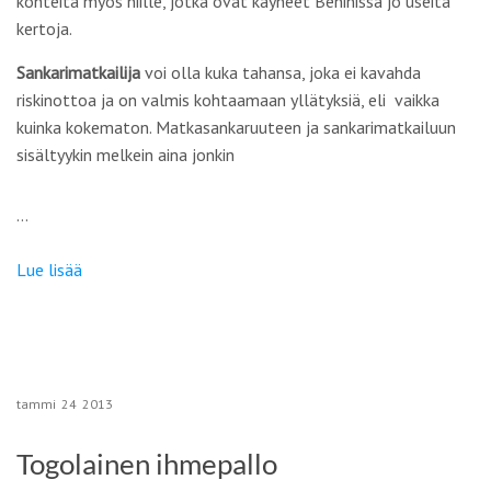
kohteita myös niille, jotka ovat käyneet Beninissä jo useita
kertoja.
Sankarimatkailija
voi olla kuka tahansa, joka ei kavahda
riskinottoa ja on valmis kohtaamaan yllätyksiä, eli vaikka
kuinka kokematon. Matkasankaruuteen ja sankarimatkailuun
sisältyykin melkein aina jonkin
…
Lue lisää
tammi
24
2013
Togolainen ihmepallo