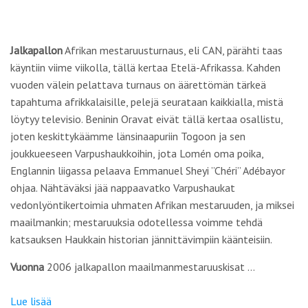
Jalkapallon
Afrikan mestaruusturnaus, eli CAN, pärähti taas
käyntiin viime viikolla, tällä kertaa Etelä-Afrikassa. Kahden
vuoden välein pelattava turnaus on äärettömän tärkeä
tapahtuma afrikkalaisille, pelejä seurataan kaikkialla, mistä
löytyy televisio. Beninin Oravat eivät tällä kertaa osallistu,
joten keskittykäämme länsinaapuriin Togoon ja sen
joukkueeseen Varpushaukkoihin, jota Lomén oma poika,
Englannin liigassa pelaava Emmanuel Sheyi ”Chéri” Adébayor
ohjaa. Nähtäväksi jää nappaavatko Varpushaukat
vedonlyöntikertoimia uhmaten Afrikan mestaruuden, ja miksei
maailmankin; mestaruuksia odotellessa voimme tehdä
katsauksen Haukkain historian jännittävimpiin käänteisiin.
Vuonna
2006 jalkapallon maailmanmestaruuskisat …
Lue lisää