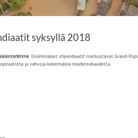
ndiaatit syksyllä 2018
ikalenteriimme
.
Ensimmäiset stipendiaatit matkustavat Grand-Popoon
nspiraatiota ja vahvoja kokemuksia residenssikaudelta.
aja