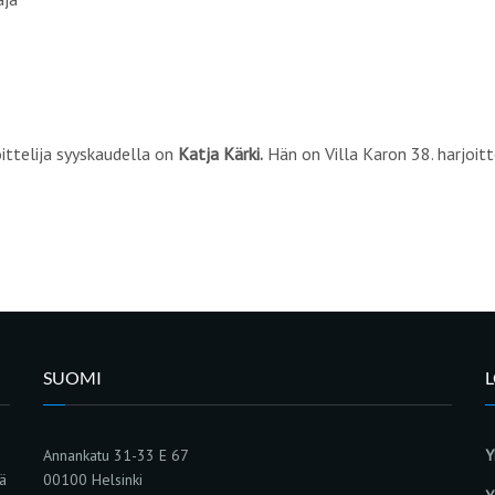
ittelija syyskaudella on
Katja Kärki.
Hän on Villa Karon 38. harjoit
SUOMI
Annankatu 31-33 E 67
Y
sä
00100 Helsinki