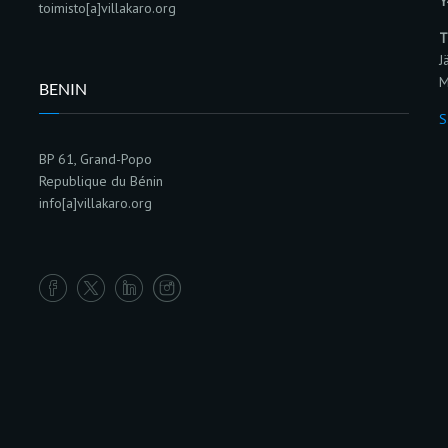
Y
toimisto[a]villakaro.org
T
J
M
BENIN
S
BP 61, Grand-Popo
Republique du Bénin
info[a]villakaro.org