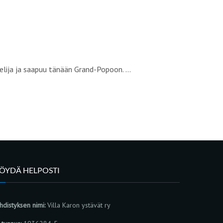
telija ja saapuu tänään Grand-Popoon. …
LÖYDÄ HELPOSTI
hdistyksen nimi:
Villa Karon ystävät ry