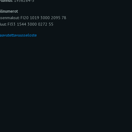
-tunnus:
1936284-5
ilinumerot
äsenmaksut: FI20 1019 3000 2095 78
uut: FI33 1544 3000 0272 55
aavutettavuusseloste