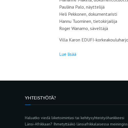
Pauliina Palo,
näyttelijä
Heli Pekkonen,
dokumentaristi
Hannu Tuominen,
tietokirjailija
Roger Wanamo,
säveltäjä
Villa Karon EDUFI-korkeakouluharjo
Lue lisää
YHTEISTYÖTÄ?
Haluatko viedä liiketoimintasi tai kehitysyhteistyöhankkeesi
Länsi-Afrikkaan? Ihmetyttääkö länsiafrikkalaisessa meiningis