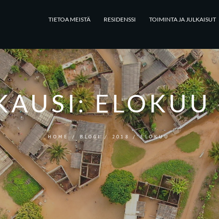
TIETOA MEISTÄ
RESIDENSSI
TOIMINTA JA JULKAISUT
KAUSI:
ELOKUU 
HOME
/
BLOGI
/
2018
/
ELOKUU