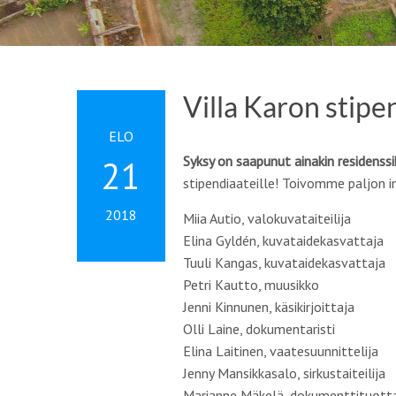
Villa Karon stipe
ELO
Syksy on saapunut ainakin residenss
21
stipendiaateille! Toivomme paljon i
2018
Miia Autio,
valokuvataiteilija
Elina Gyldén,
kuvataidekasvattaja
Tuuli Kangas,
kuvataidekasvattaja
Petri Kautto,
muusikko
Jenni Kinnunen,
käsikirjoittaja
Olli Laine,
dokumentaristi
Elina Laitinen,
vaatesuunnittelija
Jenny Mansikkasalo,
sirkustaiteilija
Marianne Mäkelä,
dokumenttituott