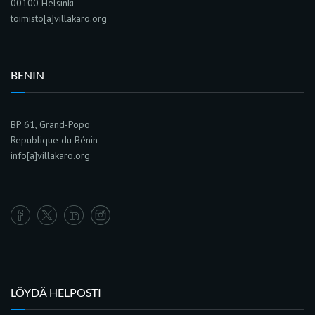
00100 Helsinki
toimisto[a]villakaro.org
BENIN
BP 61, Grand-Popo
Republique du Bénin
info[a]villakaro.org
LÖYDÄ HELPOSTI