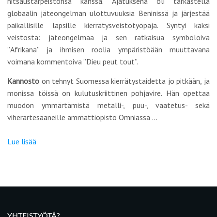
hitsaustarpeistonsa kanssa. Ajatuksena oli tarkastella
globaalin jäteongelman ulottuvuuksia Beninissä ja järjestää
paikallisille lapsille kierrätysveistotyöpaja. Syntyi kaksi
veistosta: jäteongelmaa ja sen ratkaisua symboloiva
”
Afrikana
” ja ihmisen roolia ympäristöään muuttavana
voimana kommentoiva ”
Dieu peut tout
”.
Kannosto
on tehnyt Suomessa kierrätystaidetta jo pitkään, ja
monissa töissä on kulutuskriittinen pohjavire. Hän opettaa
muodon ymmärtämistä metalli-, puu-, vaatetus- sekä
viherartesaaneille ammattiopisto Omniassa …
Lue lisää
YHTEISTYÖTÄ?