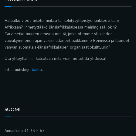
Haluatko viedä liiketoimintasi tai kehitysyhteistyöhankkeesi Länsi-
Afrikkaan? Ihmetyttääkö länsiafrikkalaisessa meiningissä jokin?
Tarvitsetko muuten neuvoa meiltä, jotka olemme yli kahden
vuosikymmenen ajan vakiinnuttaneet paikkamme Beninissä ja luoneet
vahvan suomalais-länsiafrikkalaisen organisaatiokulttuurin?
Ota yhteyttä, niin katsotaan mitä voimme tehdä yhdessä!
Tilaa uutiskirje
täältä
.
SUOMI
Annankatu 31-33 E 67