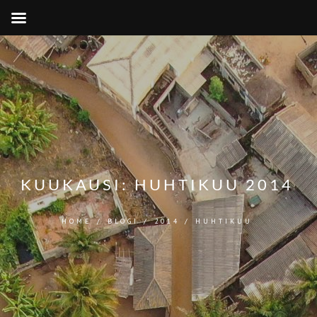
KUUKAUSI:
HUHTIKUU 2014
HOME
/
BLOGI
/
2014
/
HUHTIKUU