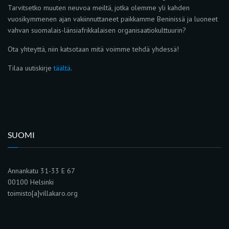
Tarvitsetko muuten neuvoa meiltä, jotka olemme yli kahden
vuosikymmenen ajan vakiinnuttaneet paikkamme Beninissä ja luoneet
vahvan suomalais-länsiafrikkalaisen organisaatiokulttuurin?
Ota yhteyttä, niin katsotaan mitä voimme tehdä yhdessä!
Tilaa uutiskirje
täältä
.
SUOMI
Annankatu 31-33 E 67
00100 Helsinki
toimisto[a]villakaro.org