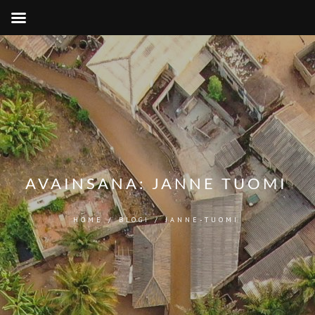
AVAINSANA:
JANNE TUOMI
HOME
/
BLOGI
/
JANNE-TUOMI