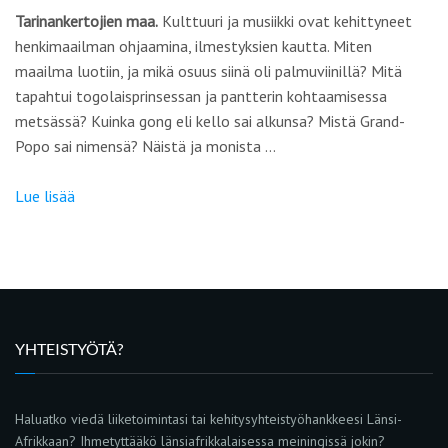
Tarinankertojien maa.
Kulttuuri ja musiikki ovat kehittyneet
henkimaailman ohjaamina, ilmestyksien kautta. Miten
maailma luotiin, ja mikä osuus siinä oli palmuviinillä? Mitä
tapahtui togolaisprinsessan ja pantterin kohtaamisessa
metsässä? Kuinka gong eli kello sai alkunsa? Mistä Grand-
Popo sai nimensä? Näistä ja monista …
Lue lisää
YHTEISTYÖTÄ?
Haluatko viedä liiketoimintasi tai kehitysyhteistyöhankkeesi Länsi-
Afrikkaan? Ihmetyttääkö länsiafrikkalaisessa meiningissä jokin?