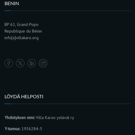
BENIN
BP 61, Grand-Popo
Republique du Bénin
info[a]villakaro.org
LÖYDÄ HELPOSTI
Yhdistyksen nimi:
Villa Karon ystävät ry
Y-tunnus:
1936284-5