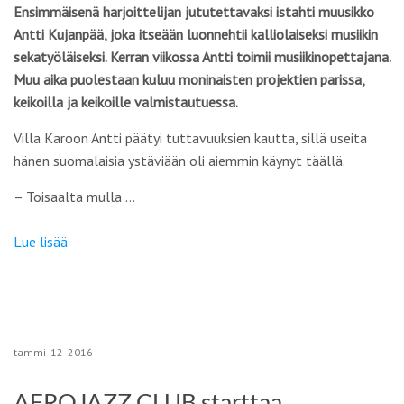
Ensimmäisenä harjoittelijan jututettavaksi istahti muusikko
Antti Kujanpää, joka itseään luonnehtii kalliolaiseksi musiikin
sekatyöläiseksi. Kerran viikossa Antti toimii musiikinopettajana.
Muu aika puolestaan kuluu moninaisten projektien parissa,
keikoilla ja keikoille valmistautuessa.
Villa Karoon Antti päätyi tuttavuuksien kautta, sillä useita
hänen suomalaisia ystäviään oli aiemmin käynyt täällä.
– Toisaalta mulla …
Lue lisää
tammi
12
2016
AFROJAZZ CLUB starttaa