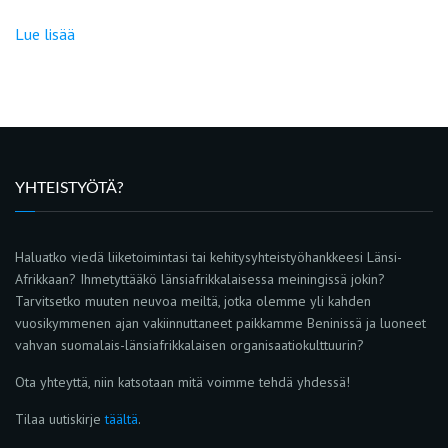
Lue lisää
YHTEISTYÖTÄ?
Haluatko viedä liiketoimintasi tai kehitysyhteistyöhankkeesi Länsi-
Afrikkaan? Ihmetyttääkö länsiafrikkalaisessa meiningissä jokin?
Tarvitsetko muuten neuvoa meiltä, jotka olemme yli kahden
vuosikymmenen ajan vakiinnuttaneet paikkamme Beninissä ja luoneet
vahvan suomalais-länsiafrikkalaisen organisaatiokulttuurin?
Ota yhteyttä, niin katsotaan mitä voimme tehdä yhdessä!
Tilaa uutiskirje
täältä
.