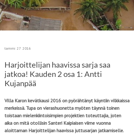
tammi
27
2016
Harjoittelijan haavissa ­sarja saa
jatkoa! Kauden 2 osa 1: Antti
Kujanpää
Villa Karon kevätkausi 2016 on pyörähtänyt käyntiin vilkkaissa
merkeissä. Tupa on vierashuonetta myöten täynnä toinen
toistaan mielenkiintoisimpien projektien toteuttajia, joten
aika on mitä otollisin Santeri Kaipiaisen viime vuonna
aloittaman Harjoittelijan haavissa ­juttusarjan jatkamiselle.