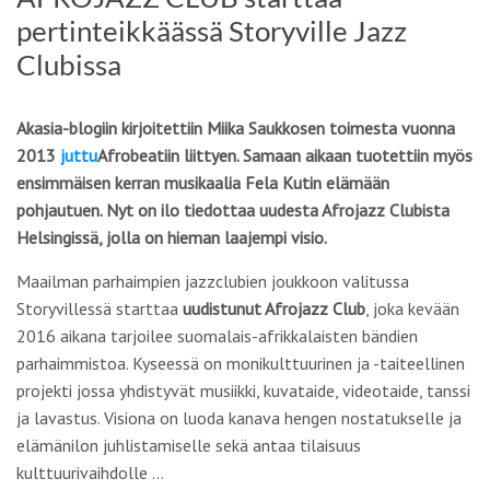
pertinteikkäässä Storyville Jazz
Clubissa
Akasia-blogiin kirjoitettiin Miika Saukkosen toimesta vuonna
2013
juttu
Afrobeatiin liittyen. Samaan aikaan tuotettiin myös
ensimmäisen kerran musikaalia Fela Kutin elämään
pohjautuen. Nyt on ilo tiedottaa uudesta Afrojazz Clubista
Helsingissä, jolla on hieman laajempi visio.
Maailman parhaimpien jazzclubien joukkoon valitussa
Storyvillessä starttaa
uudistunut Afrojazz Club
, joka kevään
2016 aikana tarjoilee suomalais-afrikkalaisten bändien
parhaimmistoa. Kyseessä on monikulttuurinen ja -taiteellinen
projekti jossa yhdistyvät musiikki, kuvataide, videotaide, tanssi
ja lavastus. Visiona on luoda kanava hengen nostatukselle ja
elämänilon juhlistamiselle sekä antaa tilaisuus
kulttuurivaihdolle …