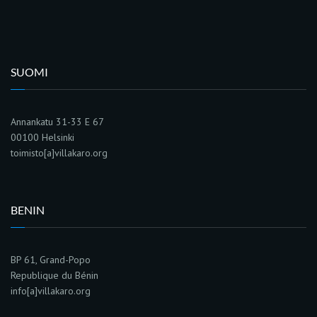
SUOMI
Annankatu 31-33 E 67
00100 Helsinki
toimisto[a]villakaro.org
BENIN
BP 61, Grand-Popo
Republique du Bénin
info[a]villakaro.org