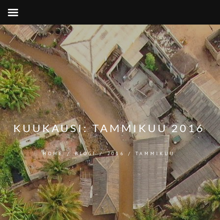
KUUKAUSI:
TAMMIKUU 2016
HOME
/
BLOGI
/
2016
/
TAMMIKUU