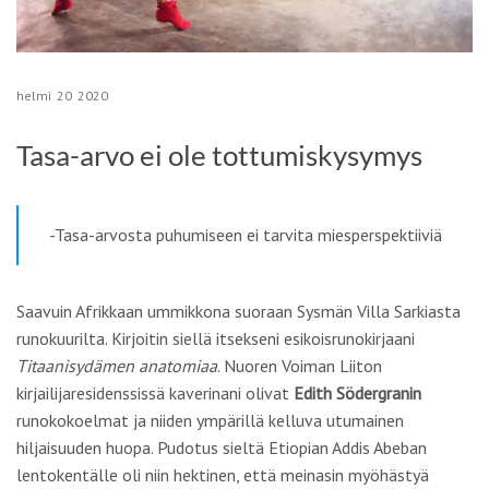
helmi
20
2020
Tasa-arvo ei ole tottumiskysymys
-Tasa-arvosta puhumiseen ei tarvita miesperspektiiviä
Saavuin Afrikkaan ummikkona suoraan Sysmän Villa Sarkiasta
runokuurilta. Kirjoitin siellä itsekseni esikoisrunokirjaani
Titaanisydämen anatomiaa
. Nuoren Voiman Liiton
kirjailijaresidenssissä kaverinani olivat
Edith Södergranin
runokokoelmat ja niiden ympärillä kelluva utumainen
hiljaisuuden huopa. Pudotus sieltä Etiopian Addis Abeban
lentokentälle oli niin hektinen, että meinasin myöhästyä