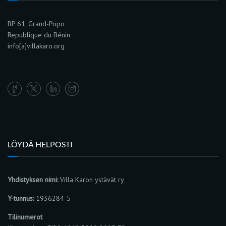
BP 61, Grand-Popo
Republique du Bénin
info[a]villakaro.org
LÖYDÄ HELPOSTI
Yhdistyksen nimi:
Villa Karon ystävät ry
Y-tunnus:
1936284-5
Tilinumerot