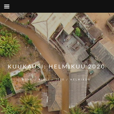
KUUKAUSI:
HELMIKUU 2020
HOME
/
BLOGI
/
2020
/
HELMIKUU