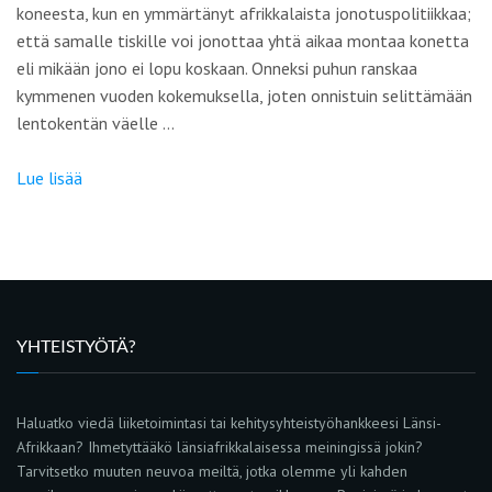
koneesta, kun en ymmärtänyt afrikkalaista jonotuspolitiikkaa;
että samalle tiskille voi jonottaa yhtä aikaa montaa konetta
eli mikään jono ei lopu koskaan. Onneksi puhun ranskaa
kymmenen vuoden kokemuksella, joten onnistuin selittämään
lentokentän väelle …
Lue lisää
YHTEISTYÖTÄ?
Haluatko viedä liiketoimintasi tai kehitysyhteistyöhankkeesi Länsi-
Afrikkaan? Ihmetyttääkö länsiafrikkalaisessa meiningissä jokin?
Tarvitsetko muuten neuvoa meiltä, jotka olemme yli kahden