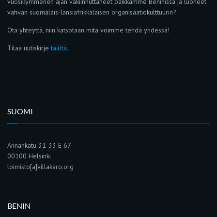
vuosikymmenen ajan vakiinnuttaneet paikkamme Beninissä ja luoneet
vahvan suomalais-länsiafrikkalaisen organisaatiokulttuurin?
Ota yhteyttä, niin katsotaan mitä voimme tehdä yhdessä!
Tilaa uutiskirje
täältä
.
SUOMI
Annankatu 31-33 E 67
00100 Helsinki
toimisto[a]villakaro.org
BENIN