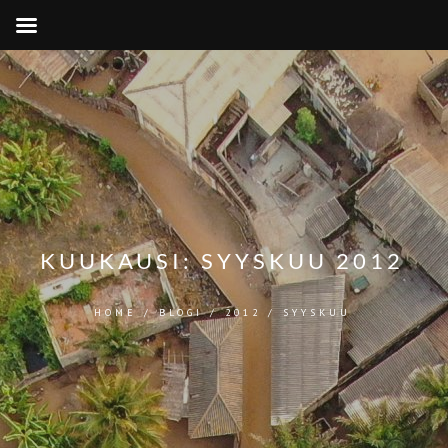
KUUKAUSI:
SYYSKUU 2012
HOME
/
BLOGI
/
2012
/
SYYSKUU