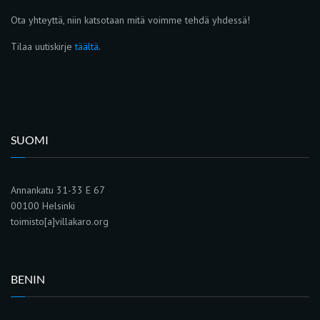
Ota yhteyttä, niin katsotaan mitä voimme tehdä yhdessä!
Tilaa uutiskirje
täältä
.
SUOMI
Annankatu 31-33 E 67
00100 Helsinki
toimisto[a]villakaro.org
BENIN