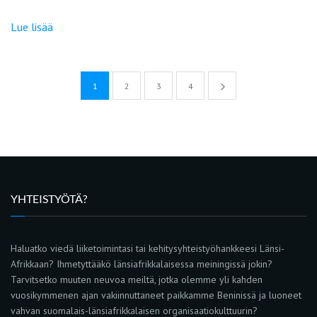
Lue lisää
1
2
3
4
YHTEISTYÖTÄ?
Haluatko viedä liiketoimintasi tai kehitysyhteistyöhankkeesi Länsi-
Afrikkaan? Ihmetyttääkö länsiafrikkalaisessa meiningissä jokin?
Tarvitsetko muuten neuvoa meiltä, jotka olemme yli kahden
vuosikymmenen ajan vakiinnuttaneet paikkamme Beninissä ja luoneet
vahvan suomalais-länsiafrikkalaisen organisaatiokulttuurin?