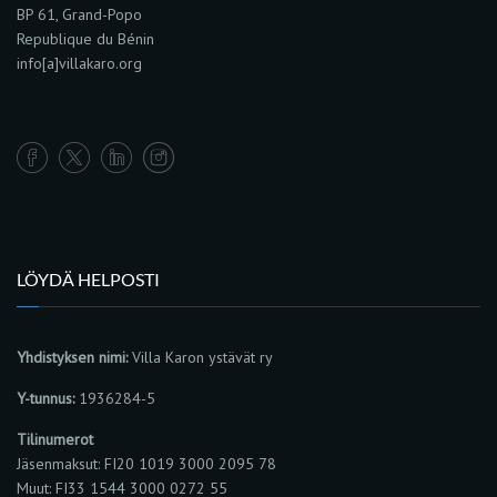
BP 61, Grand-Popo
Republique du Bénin
info[a]villakaro.org
LÖYDÄ HELPOSTI
Yhdistyksen nimi:
Villa Karon ystävät ry
Y-tunnus:
1936284-5
Tilinumerot
Jäsenmaksut: FI20 1019 3000 2095 78
Muut: FI33 1544 3000 0272 55