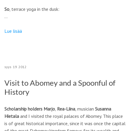
So
, terrace yoga in the dusk:
…
Lue lisää
syys
19
2012
Visit to Abomey and a Spoonful of
History
Scholarship holders
Marjo
,
Rea-Liina
, musician
Susanna
Hietala
and I visited the royal palaces of Abomey. This place
is of great historical importance, since it was once the capital
of the great Dahomey kingdom famous for its wealth and