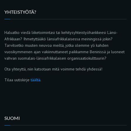
YHTEISTYÖTÄ?
Haluatko viedä liiketoimintasi tai kehitysyhteistyöhankkeesi Länsi-
Afrikkaan? Ihmetyttääkö länsiafrikkalaisessa meiningissä jokin?
Tarvitsetko muuten neuvoa meiltä, jotka olemme yli kahden
vuosikymmenen ajan vakiinnuttaneet paikkamme Beninissä ja luoneet
vahvan suomalais-länsiafrikkalaisen organisaatiokulttuurin?
Ota yhteyttä, niin katsotaan mitä voimme tehdä yhdessä!
Tilaa uutiskirje
täältä
.
SUOMI