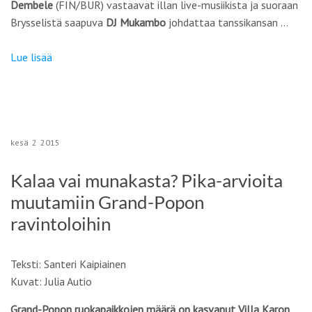
Dembele
(FIN/BUR) vastaavat illan live-musiikista ja suoraan
Brysselistä saapuva
DJ Mukambo
johdattaa tanssikansan …
Lue lisää
kesä
2
2015
Kalaa vai munakasta? Pika-arvioita
muutamiin Grand-Popon
ravintoloihin
Teksti: Santeri Kaipiainen
Kuvat: Julia Autio
Grand-Popon ruokapaikkojen määrä on kasvanut Villa Karon