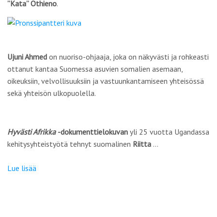
”Kata” Othieno
.
Ujuni Ahmed
on nuoriso-ohjaaja, joka on näkyvästi ja rohkeasti
ottanut kantaa Suomessa asuvien somalien asemaan,
oikeuksiin, velvollisuuksiin ja vastuunkantamiseen yhteisössä
sekä yhteisön ulkopuolella.
Hyvästi Afrikka
-dokumenttielokuvan
yli 25 vuotta Ugandassa
kehitysyhteistyötä tehnyt suomalinen
Riitta
…
Lue lisää