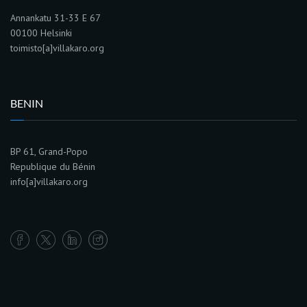
Annankatu 31-33 E 67
00100 Helsinki
toimisto[a]villakaro.org
BENIN
BP 61, Grand-Popo
Republique du Bénin
info[a]villakaro.org