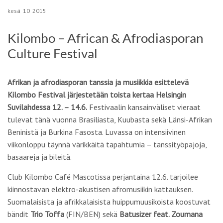
kesä
10
2015
Kilombo – African & Afrodiasporan
Culture Festival
Afrikan ja afrodiasporan tanssia ja musiikkia esittelevä
Kilombo Festival järjestetään toista kertaa Helsingin
Suvilahdessa 12. – 14.6.
Festivaalin kansainväliset vieraat
tulevat tänä vuonna Brasiliasta, Kuubasta sekä Länsi-Afrikan
Beninistä ja Burkina Fasosta. Luvassa on intensiivinen
viikonloppu täynnä värikkäitä tapahtumia – tanssityöpajoja,
basaareja ja bileitä.
Club Kilombo Café Mascotissa perjantaina 12.6. tarjoilee
kiinnostavan elektro-akustisen afromusiikin kattauksen.
Suomalaisista ja afrikkalaisista huippumuusikoista koostuvat
bändit
Trio Toffa
(FIN/BEN) sekä
Batusizer feat. Zoumana