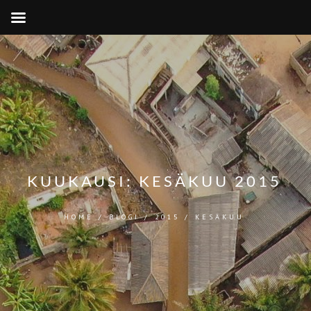
KUUKAUSI:
KESÄKUU 2015
HOME
/
BLOGI
/
2015
/
KESÄKUU