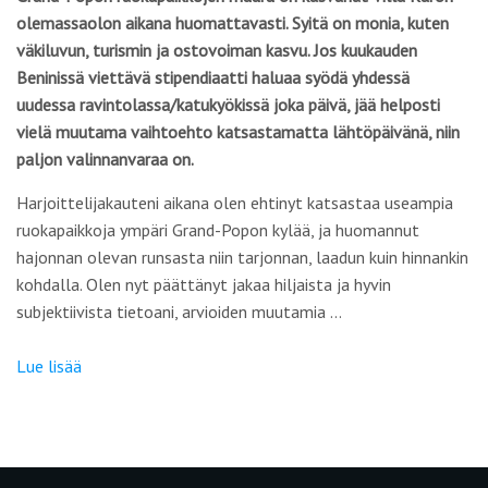
olemassaolon aikana huomattavasti. Syitä on monia, kuten
väkiluvun, turismin ja ostovoiman kasvu. Jos kuukauden
Beninissä viettävä stipendiaatti haluaa syödä yhdessä
uudessa ravintolassa/katukyökissä joka päivä, jää helposti
vielä muutama vaihtoehto katsastamatta lähtöpäivänä, niin
paljon valinnanvaraa on.
Harjoittelijakauteni aikana olen ehtinyt katsastaa useampia
ruokapaikkoja ympäri Grand-Popon kylää, ja huomannut
hajonnan olevan runsasta niin tarjonnan, laadun kuin hinnankin
kohdalla. Olen nyt päättänyt jakaa hiljaista ja hyvin
subjektiivista tietoani, arvioiden muutamia …
Lue lisää