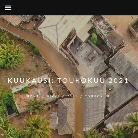
KUUKAUSI:
TOUKOKUU 2021
HOME
/
BLOGI
/
2021
/
TOUKOKUU