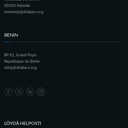
00100 Helsinki
toimisto[a]villakaro.org
BENIN
BP 61, Grand-Popo
Republique du Bénin
info[a]villakaro.org
LÖYDÄ HELPOSTI