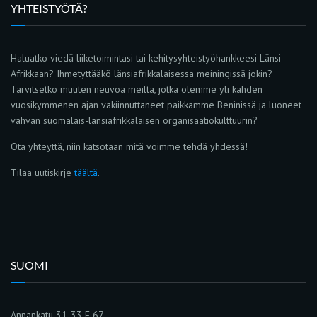
YHTEISTYÖTÄ?
Haluatko viedä liiketoimintasi tai kehitysyhteistyöhankkeesi Länsi-
Afrikkaan? Ihmetyttääkö länsiafrikkalaisessa meiningissä jokin?
Tarvitsetko muuten neuvoa meiltä, jotka olemme yli kahden
vuosikymmenen ajan vakiinnuttaneet paikkamme Beninissä ja luoneet
vahvan suomalais-länsiafrikkalaisen organisaatiokulttuurin?
Ota yhteyttä, niin katsotaan mitä voimme tehdä yhdessä!
Tilaa uutiskirje
täältä
.
SUOMI
Annankatu 31-33 E 67