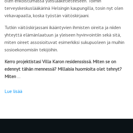
olen erikoistumassa yleislääketieteeseen. Toimin
terveyskeskuslääkärinä Helsingin kaupungilla, tosin nyt olen
virkavapaalla, koska työstän väitöskirjaani.
Tutkin väitöskirjassani ikääntyvien ihmisten oireita ja niiden
yhteyttä elämänlaatuun ja yleiseen hyvinvointiin sekä sitä,
miten oireet assosioituvat esimerkiksi sukupuoleen ja muihin
sosioekonomisiin tekijöihin.
Kerro projektistasi Villa Karon residenssissä. Miten se on
edennyt tähän mennessä? Millaisia huomioita olet tehnyt?
Miten
…
Lue lisää