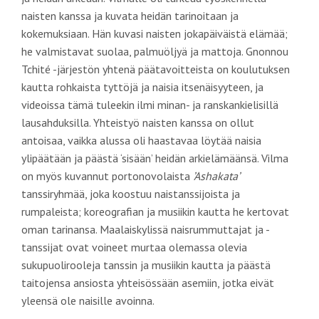
naisten kanssa ja kuvata heidän tarinoitaan ja
kokemuksiaan. Hän kuvasi naisten jokapäiväistä elämää;
he valmistavat suolaa, palmuöljyä ja mattoja. Gnonnou
Tchité -järjestön yhtenä päätavoitteista on koulutuksen
kautta rohkaista tyttöjä ja naisia itsenäisyyteen, ja
videoissa tämä tuleekin ilmi minan- ja ranskankielisillä
lausahduksilla. Yhteistyö naisten kanssa on ollut
antoisaa, vaikka alussa oli haastavaa löytää naisia
ylipäätään ja päästä ‘sisään’ heidän arkielämäänsä. Vilma
on myös kuvannut portonovolaista
’Ashakata’
tanssiryhmää, joka koostuu naistanssijoista ja
rumpaleista; koreografian ja musiikin kautta he kertovat
oman tarinansa. Maalaiskylissä naisrummuttajat ja -
tanssijat ovat voineet murtaa olemassa olevia
sukupuolirooleja tanssin ja musiikin kautta ja päästä
taitojensa ansiosta yhteisössään asemiin, jotka eivät
yleensä ole naisille avoinna.