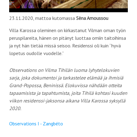
23.11.2020, mattoa kutomassa
Sèna Amoussou
Villa
Karossa
oleminen
on
kirkastanut
Vilman
oman
työn
peruspilareita
,
hänen
on
pitänyt
luottaa
omiin
taitoihinsa
ja
nyt
hän
tietää
missä
seisoo
.
Residenssi
oli
kuin
“
hyvä
lopetus
oudolle
vuodelle
.”
Observations on Vilma Tihilän luoma lyhytelokuvien
sarja, joka dokumentoi ja tarkastelee elämää ja ihmisiä
Grand-Popossa, Beninissä. Elokuvissa nähdään otteita
tapaamisista ja tapahtumista, joita Tihilä kohtasi kuuden
viikon residenssi-jaksonsa aikana Villa Karossa syksyllä
2020.
Observations I - Zangbéto