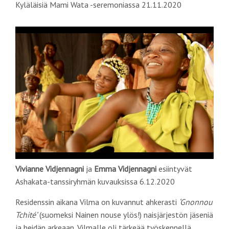
Kyläläisiä Mami Wata -seremoniassa 21.11.2020
Vivianne Vidjennagni
ja
Emma Vidjennagni
esiintyvät
Ashakata-tanssiryhmän kuvauksissa 6.12.2020
Residenssin aikana Vilma on kuvannut ahkerasti
‘Gnonnou
Tchité
’
(suomeksi Nainen nouse ylös!) naisjärjestön jäseniä
ja heidän arkeaan. Vilmalle oli tärkeää työskennellä