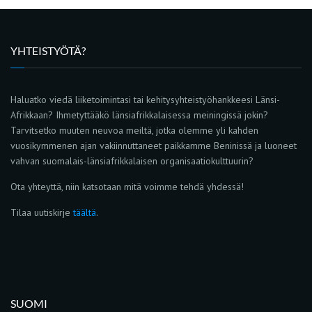
YHTEISTYÖTÄ?
Haluatko viedä liiketoimintasi tai kehitysyhteistyöhankkeesi Länsi-
Afrikkaan? Ihmetyttääkö länsiafrikkalaisessa meiningissä jokin?
Tarvitsetko muuten neuvoa meiltä, jotka olemme yli kahden
vuosikymmenen ajan vakiinnuttaneet paikkamme Beninissä ja luoneet
vahvan suomalais-länsiafrikkalaisen organisaatiokulttuurin?
Ota yhteyttä, niin katsotaan mitä voimme tehdä yhdessä!
Tilaa uutiskirje
täältä
.
SUOMI