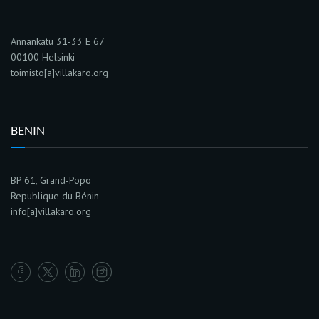
Annankatu 31-33 E 67
00100 Helsinki
toimisto[a]villakaro.org
BENIN
BP 61, Grand-Popo
Republique du Bénin
info[a]villakaro.org