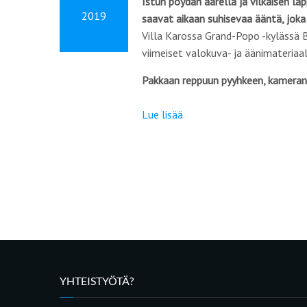
Istun pöydän äärellä ja vilkaisen l
2019
saavat aikaan suhisevaa ääntä, jok
Villa Karossa Grand-Popo -kylässä B
viimeiset valokuva- ja äänimateria
Pakkaan reppuun pyyhkeen, kameran,
Lue lisää
YHTEISTYÖTÄ?