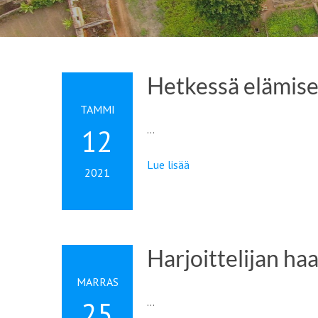
Hetkessä elämisen 
TAMMI
…
12
Lue lisää
2021
Harjoittelijan ha
MARRAS
…
25