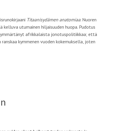
isrunokirjaani
Titaanisydämen anatomiaa
. Nuoren
ä kelluva utumainen hiljaisuuden huopa. Pudotus
 ymmärtänyt afrikkalaista jonotuspolitiikkaa; että
hun ranskaa kymmenen vuoden kokemuksella, joten
in