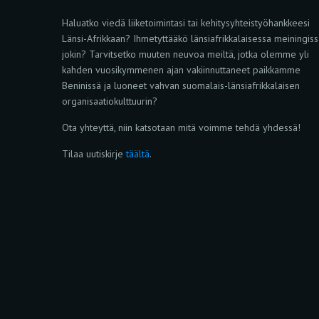
Haluatko viedä liiketoimintasi tai kehitysyhteistyöhankkeesi
Länsi-Afrikkaan? Ihmetyttääkö länsiafrikkalaisessa meiningis
jokin? Tarvitsetko muuten neuvoa meiltä, jotka olemme yli
kahden vuosikymmenen ajan vakiinnuttaneet paikkamme
Beninissä ja luoneet vahvan suomalais-länsiafrikkalaisen
organisaatiokulttuurin?
Ota yhteyttä, niin katsotaan mitä voimme tehdä yhdessä!
Tilaa uutiskirje
täältä
.