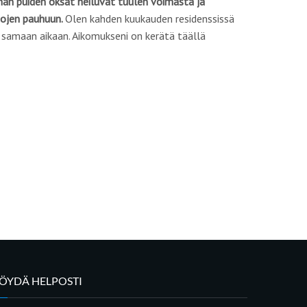
han puiden oksat heiluvat tuulen voimasta ja
tojen pauhuun.
Olen kahden kuukauden residenssissä
a samaan aikaan. Aikomukseni on kerätä täällä
LÖYDÄ HELPOSTI