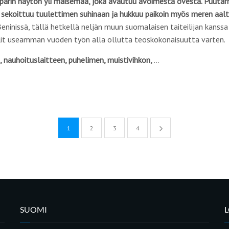
äppärin näytön yli maisemaa, joka avautuu avoimesta ovesta. Puutar
a sekoittuu tuulettimen suhinaan ja hukkuu paikoin myös meren aal
eninissä, tällä hetkellä neljän muun suomalaisen taiteilijan kanss
alit useamman vuoden työn alla ollutta teoskokonaisuutta varten.
 nauhoituslaitteen, puhelimen, muistivihkon,
…
1
2
3
4
SUOMI