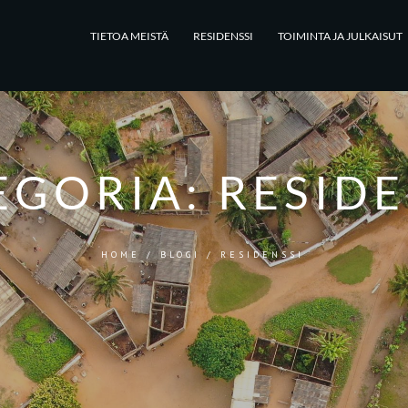
TIETOA MEISTÄ
RESIDENSSI
TOIMINTA JA JULKAISUT
EGORIA:
RESIDE
HOME
/
BLOGI
/
RESIDENSSI