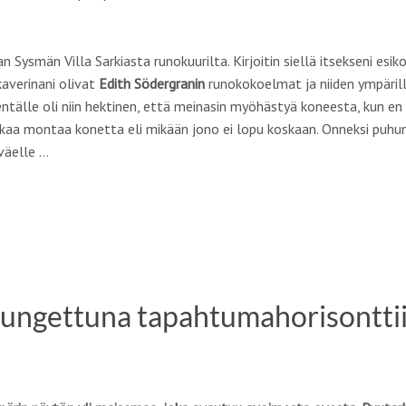
Sysmän Villa Sarkiasta runokuurilta. Kirjoitin siellä itsekseni esiko
 kaverinani olivat
Edith Södergranin
runokokoelmat ja niiden ympärill
entälle oli niin hektinen, että meinasin myöhästyä koneesta, kun en
 aikaa montaa konetta eli mikään jono ei lopu koskaan. Onneksi pu
väelle …
tungettuna tapahtumahorisontti