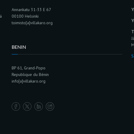
Annankatu 31-33 E 67
Y
sä
00100 Helsinki
Y
toimisto[a]villakaro.org
T
J
M
BENIN
S
BP 61, Grand-Popo
Republique du Bénin
info[a]villakaro.org