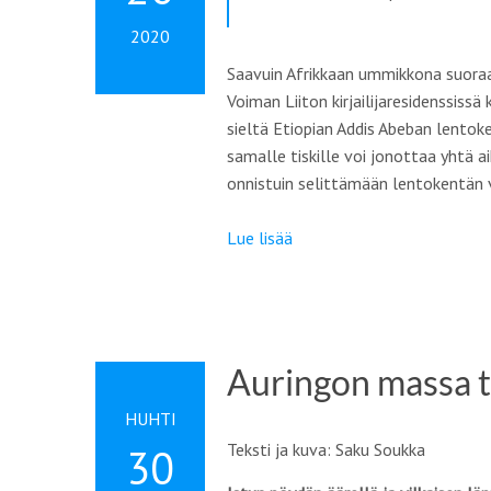
2020
Saavuin Afrikkaan ummikkona suoraan 
Voiman Liiton kirjailijaresidenssissä
sieltä Etiopian Addis Abeban lentok
samalle tiskille voi jonottaa yhtä
onnistuin selittämään lentokentän 
Lue lisää
Auringon massa 
HUHTI
Teksti ja kuva: Saku Soukka
30