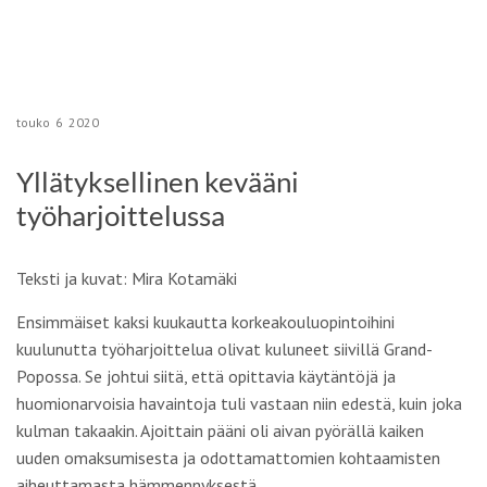
touko
6
2020
Yllätyksellinen kevääni
työharjoittelussa
Teksti ja kuvat: Mira Kotamäki
Ensimmäiset kaksi kuukautta korkeakouluopintoihini
kuulunutta työharjoittelua olivat kuluneet siivillä Grand-
Popossa. Se johtui siitä, että opittavia käytäntöjä ja
huomionarvoisia havaintoja tuli vastaan niin edestä, kuin joka
kulman takaakin. Ajoittain pääni oli aivan pyörällä kaiken
uuden omaksumisesta ja odottamattomien kohtaamisten
aiheuttamasta hämmennyksestä.