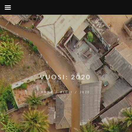
VUOSI:
2020
HOME
/
BLOGI
/
2020