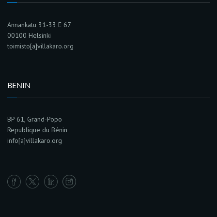
Annankatu 31-33 E 67
00100 Helsinki
toimisto[a]villakaro.org
BENIN
BP 61, Grand-Popo
Republique du Bénin
info[a]villakaro.org