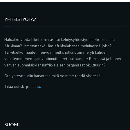
YHTEISTYÖTÄ?
Haluatko viedä liiketoimintasi tai kehitysyhteistyöhankkeesi Länsi-
Afrikkaan? Ihmetyttääkö länsiafrikkalaisessa meiningissä jokin?
Tarvitsetko muuten neuvoa meiltä, jotka olemme yli kahden
vuosikymmenen ajan vakiinnuttaneet paikkamme Beninissä ja luoneet
vahvan suomalais-länsiafrikkalaisen organisaatiokulttuurin?
Ota yhteyttä, niin katsotaan mitä voimme tehdä yhdessä!
Tilaa uutiskirje
täältä
.
SUOMI