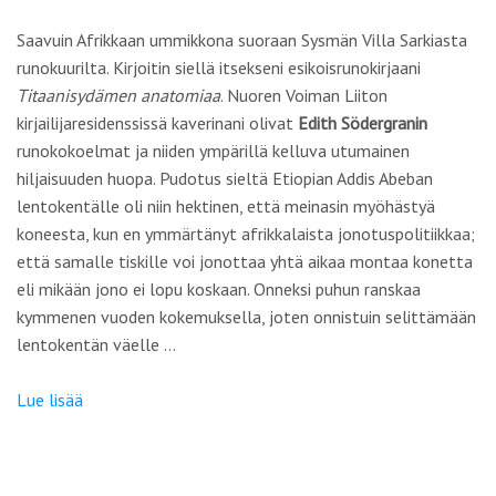
Saavuin Afrikkaan ummikkona suoraan Sysmän Villa Sarkiasta
runokuurilta. Kirjoitin siellä itsekseni esikoisrunokirjaani
Titaanisydämen anatomiaa
. Nuoren Voiman Liiton
kirjailijaresidenssissä kaverinani olivat
Edith Södergranin
runokokoelmat ja niiden ympärillä kelluva utumainen
hiljaisuuden huopa. Pudotus sieltä Etiopian Addis Abeban
lentokentälle oli niin hektinen, että meinasin myöhästyä
koneesta, kun en ymmärtänyt afrikkalaista jonotuspolitiikkaa;
että samalle tiskille voi jonottaa yhtä aikaa montaa konetta
eli mikään jono ei lopu koskaan. Onneksi puhun ranskaa
kymmenen vuoden kokemuksella, joten onnistuin selittämään
lentokentän väelle …
Lue lisää