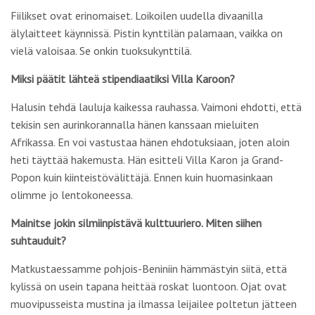
Fiilikset ovat erinomaiset. Loikoilen uudella divaanilla
älylaitteet käynnissä. Pistin kynttilän palamaan, vaikka on
vielä valoisaa. Se onkin tuoksukynttilä.
Miksi päätit lähteä stipendiaatiksi Villa Karoon?
Halusin tehdä lauluja kaikessa rauhassa. Vaimoni ehdotti, että
tekisin sen aurinkorannalla hänen kanssaan mieluiten
Afrikassa. En voi vastustaa hänen ehdotuksiaan, joten aloin
heti täyttää hakemusta. Hän esitteli Villa Karon ja Grand-
Popon kuin kiinteistövälittäjä. Ennen kuin huomasinkaan
olimme jo lentokoneessa.
Mainitse jokin silmiinpistävä kulttuuriero. Miten siihen
suhtauduit?
Matkustaessamme pohjois-Beniniin hämmästyin siitä, että
kylissä on usein tapana heittää roskat luontoon. Ojat ovat
muovipusseista mustina ja ilmassa leijailee poltetun jätteen