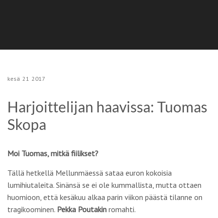
kesä
21
2017
Harjoittelijan haavissa: Tuomas
Skopa
Moi Tuomas, mitkä fiilikset?
Tällä hetkellä Mellunmäessä sataa euron kokoisia
lumihiutaleita. Sinänsä se ei ole kummallista, mutta ottaen
huomioon, että kesäkuu alkaa parin viikon päästä tilanne on
tragikoominen.
Pekka Poutakin
romahti.