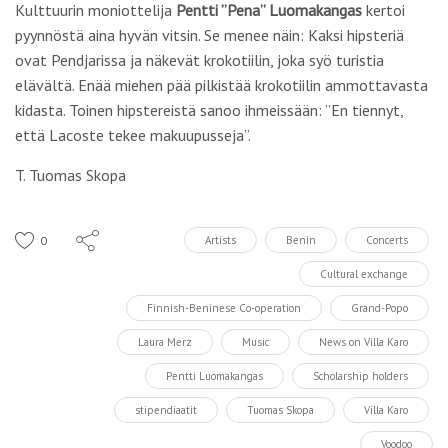
Kulttuurin moniottelija
Pentti ”Pena” Luomakangas
kertoi
pyynnöstä aina hyvän vitsin. Se menee näin: Kaksi hipsteriä
ovat Pendjarissa ja näkevät krokotiilin, joka syö turistia
elävältä. Enää miehen pää pilkistää krokotiilin ammottavasta
kidasta. Toinen hipstereistä sanoo ihmeissään: ”En tiennyt,
että Lacoste tekee makuupusseja”.
T. Tuomas Skopa
0
Artists
Benin
Concerts
Cultural exchange
Finnish-Beninese Co-operation
Grand-Popo
Laura Merz
Music
News on Villa Karo
Pentti Luomakangas
Scholarship holders
stipendiaatit
Tuomas Skopa
Villa Karo
Voodoo