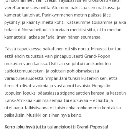
jo huomanneet sen itsekin. Täysikasvuinen urosnorsu vaelsi
vierellämme savannilla. Aloimme pakittaa sen matkassa ja
kamerat lauloivat. Parinkymmenen metrin päässä jätti
pysähtyi ja kääntyi meitä kohti. Katselimme toisiamme ja aika
hidastui. Norsu heilautti korviaan merkiksi siitä, että meidän
kannattaisi jatkaa safaria ilman hänen seuraansa.
Tässä tapauksessa paikallinen oli siis norsu. Minusta tuntuu,
että ehdin tutustua vain pintapuolisesti Grand-Popon
mukavan väen kanssa. Osittain se johtui ranskankielen
taidottomuudestani ja osittain pohjoismaisesta
varautuneisuudesta. Ympärilläni tunsin kuitenkin sen, että
ihmiset olivat avoimia ja vastaanottavaisia. Hengailin
loppujen lopuksi pääasiassa stipendiaattien kanssa ja katselin
Länsi-Afrikkaa kuin maisemaa tai elokuvaa – etäältä ja
uteliaana. Jälkiviisaana ottaisin ehkä rohkeammin kontaktia
paikallisiin. Musiikki on siihen hyvä keino.
Kerro joku hyvä juttu tai anekdootti Grand-Poposta!