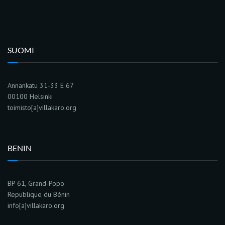
SUOMI
Annankatu 31-33 E 67
00100 Helsinki
toimisto[a]villakaro.org
BENIN
BP 61, Grand-Popo
Republique du Bénin
info[a]villakaro.org