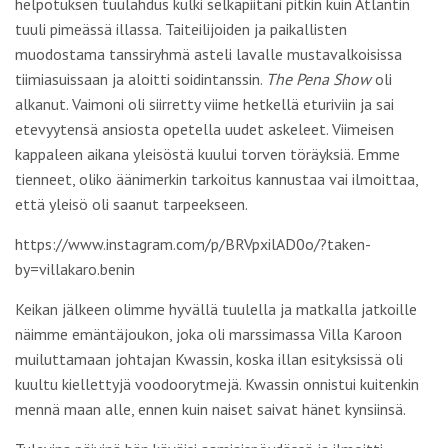
helpotuksen tuulahdus kulki selkäpiitäni pitkin kuin Atlantin
tuuli pimeässä illassa. Taiteilijoiden ja paikallisten
muodostama tanssiryhmä asteli lavalle mustavalkoisissa
tiimiasuissaan ja aloitti soidintanssin.
The Pena Show
oli
alkanut. Vaimoni oli siirretty viime hetkellä eturiviin ja sai
etevyytensä ansiosta opetella uudet askeleet. Viimeisen
kappaleen aikana yleisöstä kuului torven töräyksiä. Emme
tienneet, oliko äänimerkin tarkoitus kannustaa vai ilmoittaa,
että yleisö oli saanut tarpeekseen.
https://www.instagram.com/p/BRVpxilAD0o/?taken-
by=villakaro.benin
Keikan jälkeen olimme hyvällä tuulella ja matkalla jatkoille
näimme emäntäjoukon, joka oli marssimassa Villa Karoon
muiluttamaan johtajan Kwassin, koska illan esityksissä oli
kuultu kiellettyjä voodoorytmejä. Kwassin onnistui kuitenkin
mennä maan alle, ennen kuin naiset saivat hänet kynsiinsä.