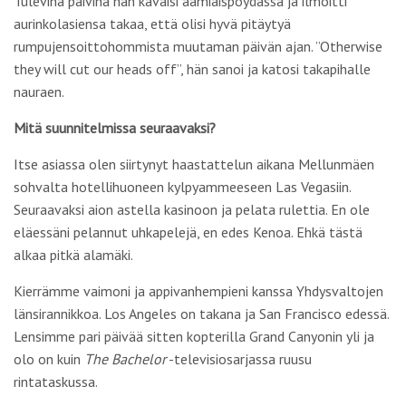
Tulevina päivinä hän käväisi aamiaispöydässä ja ilmoitti
aurinkolasiensa takaa, että olisi hyvä pitäytyä
rumpujensoittohommista muutaman päivän ajan. ”Otherwise
they will cut our heads off”, hän sanoi ja katosi takapihalle
nauraen.
Mitä suunnitelmissa seuraavaksi?
Itse asiassa olen siirtynyt haastattelun aikana Mellunmäen
sohvalta hotellihuoneen kylpyammeeseen Las Vegasiin.
Seuraavaksi aion astella kasinoon ja pelata rulettia. En ole
eläessäni pelannut uhkapelejä, en edes Kenoa. Ehkä tästä
alkaa pitkä alamäki.
Kierrämme vaimoni ja appivanhempieni kanssa Yhdysvaltojen
länsirannikkoa. Los Angeles on takana ja San Francisco edessä.
Lensimme pari päivää sitten kopterilla Grand Canyonin yli ja
olo on kuin
The Bachelor
-televisiosarjassa ruusu
rintataskussa.