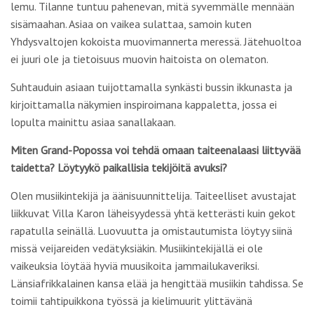
lemu. Tilanne tuntuu pahenevan, mitä syvemmälle mennään
sisämaahan. Asiaa on vaikea sulattaa, samoin kuten
Yhdysvaltojen kokoista muovimannerta meressä. Jätehuoltoa
ei juuri ole ja tietoisuus muovin haitoista on olematon.
Suhtauduin asiaan tuijottamalla synkästi bussin ikkunasta ja
kirjoittamalla näkymien inspiroimana kappaletta, jossa ei
lopulta mainittu asiaa sanallakaan.
Miten Grand-Popossa voi tehdä omaan taiteenalaasi liittyvää
taidetta? Löytyykö paikallisia tekijöitä avuksi?
Olen musiikintekijä ja äänisuunnittelija. Taiteelliset avustajat
liikkuvat Villa Karon läheisyydessä yhtä ketterästi kuin gekot
rapatulla seinällä. Luovuutta ja omistautumista löytyy siinä
missä veijareiden vedätyksiäkin. Musiikintekijällä ei ole
vaikeuksia löytää hyviä muusikoita jammailukaveriksi.
Länsiafrikkalainen kansa elää ja hengittää musiikin tahdissa. Se
toimii tahtipuikkona työssä ja kielimuurit ylittävänä