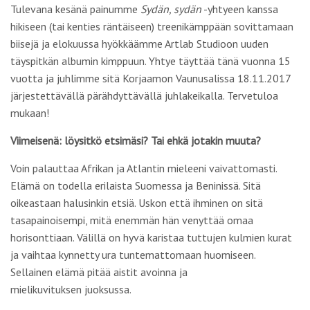
Tulevana kesänä painumme
Sydän, sydän
-yhtyeen kanssa
hikiseen (tai kenties räntäiseen) treenikämppään sovittamaan
biisejä ja elokuussa hyökkäämme Artlab Studioon uuden
täyspitkän albumin kimppuun. Yhtye täyttää tänä vuonna 15
vuotta ja juhlimme sitä Korjaamon Vaunusalissa 18.11.2017
järjestettävällä pärähdyttävällä juhlakeikalla. Tervetuloa
mukaan!
Viimeisenä: löysitkö etsimäsi? Tai ehkä jotakin muuta?
Voin palauttaa Afrikan ja Atlantin mieleeni vaivattomasti.
Elämä on todella erilaista Suomessa ja Beninissä. Sitä
oikeastaan halusinkin etsiä. Uskon että ihminen on sitä
tasapainoisempi, mitä enemmän hän venyttää omaa
horisonttiaan. Välillä on hyvä karistaa tuttujen kulmien kurat
ja vaihtaa kynnetty ura tuntemattomaan huomiseen.
Sellainen elämä pitää aistit avoinna ja
mielikuvituksen juoksussa.