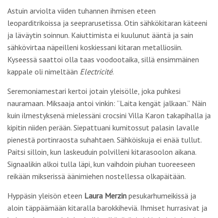
Astuin arviolta viiden tuhannen ihmisen eteen
leoparditrikoissa ja seeprarusetissa. Otin sähkökitaran käteeni
ja läväytin soinnun. Kaiuttimista ei kuulunut ääntä ja sain
sähkövirtaa näpeilleni koskiessani kitaran metalliosiin.
Kyseessä saattoi olla taas voodootaika, sillä ensimmäinen
kappale oli nimeltään
Electricité
.
Seremoniamestari kertoi jotain yleisölle, joka puhkesi
nauramaan. Miksaaja antoi vinkin: ”Laita kengät jalkaan.” Näin
kuin ilmestyksenä mielessäni crocsini Villa Karon takapihalla ja
kipitin niiden perään. Siepattuani kumitossut palasin lavalle
pienestä portinraosta suhahtaen. Sähköiskuja ei enää tullut.
Paitsi silloin, kun laskeuduin polvilleni kitarasoolon aikana.
Signaalikin alkoi tulla läpi, kun vaihdoin piuhan tuoreeseen
reikään mikserissä äänimiehen nostellessa olkapäitään.
Hyppäsin yleisön eteen
Laura Merzin
pesukarhumeikissä ja
aloin täppäämään kitaralla barokkiheviä. Ihmiset hurrasivat ja