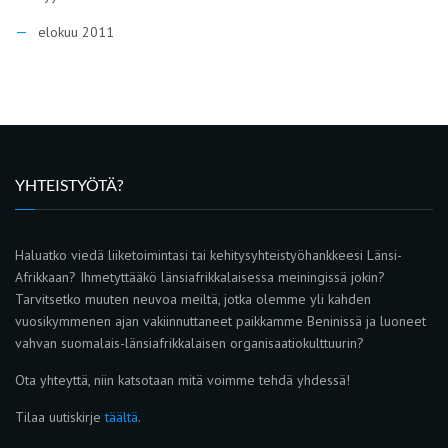
elokuu 2011
YHTEISTYÖTÄ?
Haluatko viedä liiketoimintasi tai kehitysyhteistyöhankkeesi Länsi-
Afrikkaan? Ihmetyttääkö länsiafrikkalaisessa meiningissä jokin?
Tarvitsetko muuten neuvoa meiltä, jotka olemme yli kahden
vuosikymmenen ajan vakiinnuttaneet paikkamme Beninissä ja luoneet
vahvan suomalais-länsiafrikkalaisen organisaatiokulttuurin?
Ota yhteyttä, niin katsotaan mitä voimme tehdä yhdessä!
Tilaa uutiskirje
täältä
.