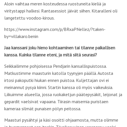
Aloin vaihtaa meren kosteudessa ruostuneita kieliä ja
viritystappi halkesi. Rantasessiot jäivät siihen. Kitaralleni oli
langetettu voodoo-kirous.
https://www.instagram.com/p/BRxaPNellez/?taken-
by=villakaro.benin
Jaa kanssani joku hieno kohtaaminen tai tilanne paikallisen
kanssa. Kuinka tilanne eteni, ja mitä siitä seurasi?
Seikkailimme pohjoisessa Pendjarin kansallispuistossa.
Matkustimme maasturin katolla tyynyjen päällä. Autosta
irtosi pakoputki hiukan ennen puistoa. Kuljettajan ovi ei
meinannut pysyä kiinni. Startin kanssa oli myös vaikeuksia.
Liikuimme alueella, jossa ruokaketjun päätepysäkit, leijonat ja
gepardit vaelsivat vapaana. Tiirasin maisemia puristaen
kameraa silmät punaisen pölyn peitossa.
Maasturi pysähtyi ja käsi osoitti ohjaamosta, mutta olimme