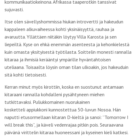
kommunikaatiokeinona. Afrikassa taaperotkin tanssivat
sujuvasti.
Itse olen sävellyshommissa hiukan introvertti ja hakeudun
kappaleen alkuvaiheessa kohti yksinäisyyttä, rauhaa ja
avaruutta. Yllättäen niitäkin löytyy Villa Karosta ja sen
liepeiltä. Kyse on ehkä enemmän asenteesta ja kehonkielestä
kuin omasta yksityisestä työtilasta. Soittelin monesti rannalla
kitaraa ja ihmisiä kerääntyi ympärille hyväntahtoisen
uteliaana. Toisaalta löysin oman tilan ulkoakin, jos hakeuduin
sitä kohti tietoisesti.
Kerran minut myös kirottiin, koska en suostunut antamaan
kitaraani rannalla kohdalleni pysähtyneen miehen
tutkittavaksi. Puliukkomainen nuorukainen
kosketteli appiukkoni kunnostettua 50-luvun Nosoa. Hän
naputti etusormellaan kitaran D-kieltä ja sanoi: ”Tomorrow I
will break this”, ja käveli vedenrajaa pitkin pois. Seuraavana
päivänä virittelin kitaraa huoneessani ja kyseinen kieli katkesi.