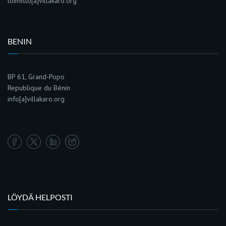
toimisto[a]villakaro.org
BENIN
BP 61, Grand-Popo
Republique du Bénin
info[a]villakaro.org
LÖYDÄ HELPOSTI