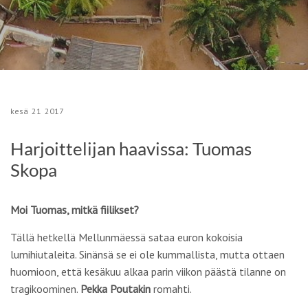
kesä
21
2017
Harjoittelijan haavissa: Tuomas
Skopa
Moi Tuomas, mitkä fiilikset?
Tällä hetkellä Mellunmäessä sataa euron kokoisia
lumihiutaleita. Sinänsä se ei ole kummallista, mutta ottaen
huomioon, että kesäkuu alkaa parin viikon päästä tilanne on
tragikoominen.
Pekka Poutakin
romahti.