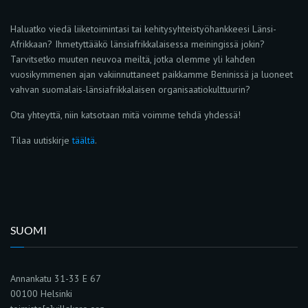
Haluatko viedä liiketoimintasi tai kehitysyhteistyöhankkeesi Länsi-
Afrikkaan? Ihmetyttääkö länsiafrikkalaisessa meiningissä jokin?
Tarvitsetko muuten neuvoa meiltä, jotka olemme yli kahden
vuosikymmenen ajan vakiinnuttaneet paikkamme Beninissä ja luoneet
vahvan suomalais-länsiafrikkalaisen organisaatiokulttuurin?
Ota yhteyttä, niin katsotaan mitä voimme tehdä yhdessä!
Tilaa uutiskirje
täältä
.
SUOMI
Annankatu 31-33 E 67
00100 Helsinki