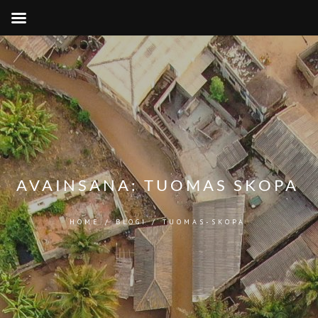
AVAINSANA:
TUOMAS SKOPA
HOME
/
BLOGI
/
TUOMAS-SKOPA