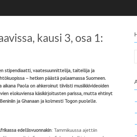
aavissa, kausi 3, osa 1:
stipendiaatti, vaatesuunnittelija, taiteilija ja
ähtökuopissa – hetken päästä palaamassa Suomeen.
 aikana Paola on ahkeroinut tiiviisti musiikkivideoiden
avien elokuviensa käsikirjoitusten parissa, mutta ehtinyt
eniniin ja Ghanaan ja kolmesti Togon puolelle.
frikassa edellisvuonnakin
: Tammikuussa ajettiin