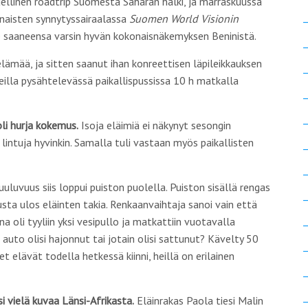
ellinen roadtrip Suomesta Saharan halki, ja marraskuussa
naisten synnytyssairaalassa
Suomen World Visionin
ee saaneensa varsin hyvän kokonaisnäkemyksen Beninistä.
elämää, ja sitten saanut ihan konreettisen läpileikkauksen
reilla pysähtelevässä paikallispussissa 10 h matkalla
oli hurja kokemus.
Isoja eläimiä ei näkynyt sesongin
lintuja hyvinkin. Samalla tuli vastaan myös paikallisten
uuluvuus siis loppui puiston puolella. Puiston sisällä rengas
sta ulos eläinten takia. Renkaanvaihtaja sanoi vain että
a oli tyyliin yksi vesipullo ja matkattiin vuotavalla
s auto olisi hajonnut tai jotain olisi sattunut? Kävelty 50
t elävät todella hetkessä kiinni, heillä on erilainen
 vielä kuvaa Länsi-Afrikasta.
Eläinrakas Paola tiesi Malin