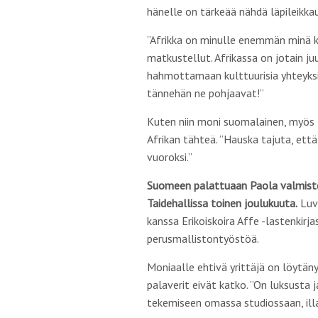
hänelle on tärkeää nähdä läpileikka
”Afrikka on minulle enemmän minä ku
matkustellut. Afrikassa on jotain j
hahmottamaan kulttuurisia yhteyksi
tännehän ne pohjaavat!”
Kuten niin moni suomalainen, myös
Afrikan tähteä. ”Hauska tajuta, että
vuoroksi.”
Suomeen palattuaan Paola valmistel
Taidehallissa toinen joulukuuta.
Luva
kanssa Erikoiskoira Affe -lastenkirj
perusmallistontyöstöä.
Moniaalle ehtivä yrittäjä on löytän
palaverit eivät katko. ”On luksusta 
tekemiseen omassa studiossaan, illa