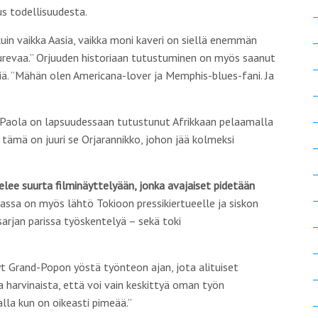
us todellisuudesta.
in vaikka Aasia, vaikka moni kaveri on siellä enemmän
uurevaa.” Orjuuden historiaan tutustuminen on myös saanut
ä. ”Mähän olen Americana-lover ja Memphis-blues-fani. Ja
 Paola on lapsuudessaan tutustunut Afrikkaan pelaamalla
 tämä on juuri se Orjarannikko, johon jää kolmeksi
ee suurta filminäyttelyään, jonka avajaiset pidetään
ssa on myös lähtö Tokioon pressikiertueelle ja siskon
asarjan parissa työskentelyä – sekä toki
yt Grand-Popon yöstä työnteon ajan, jota alituiset
ja harvinaista, että voi vain keskittyä oman työn
lla kun on oikeasti pimeää.”