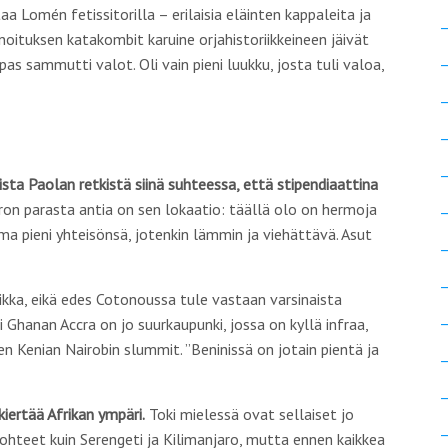
 Lomén fetissitorilla – erilaisia eläinten kappaleita ja
nnoituksen katakombit karuine orjahistoriikkeineen jäivät
as sammutti valot. Oli vain pieni luukku, josta tuli valoa,
sta Paolan retkistä siinä suhteessa, että stipendiaattina
ron parasta antia on sen lokaatio: täällä olo on hermoja
ma pieni yhteisönsä, jotenkin lämmin ja viehättävä. Asut
ka, eikä edes Cotonoussa tule vastaan varsinaista
i Ghanan Accra on jo suurkaupunki, jossa on kyllä infraa,
n Kenian Nairobin slummit. ”Beninissä on jotain pientä ja
iertää Afrikan ympäri.
Toki mielessä ovat sellaiset jo
hteet kuin Serengeti ja Kilimanjaro, mutta ennen kaikkea