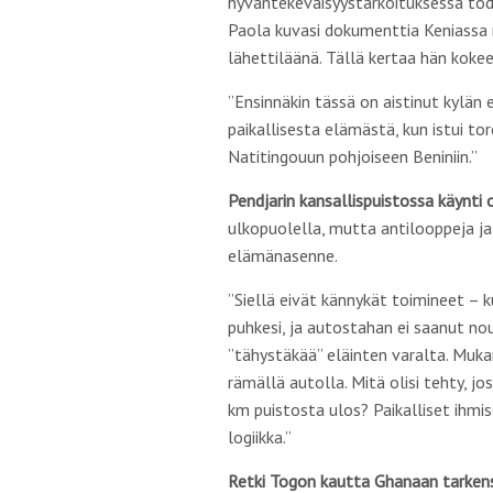
hyväntekeväisyystarkoituksessa tod
Paola kuvasi dokumenttia Keniassa 
lähettiläänä. Tällä kertaa hän kok
”Ensinnäkin tässä on aistinut kylän 
paikallisesta elämästä, kun istui to
Natitingouun pohjoiseen Beniniin.”
Pendjarin kansallispuistossa käynti 
ulkopuolella, mutta antilooppeja ja 
elämänasenne.
”Siellä eivät kännykät toimineet – k
puhkesi, ja autostahan ei saanut nou
”tähystäkää” eläinten varalta. Mukan
rämällä autolla. Mitä olisi tehty, jo
km puistosta ulos? Paikalliset ihmise
logiikka.”
Retki Togon kautta Ghanaan tarkensi