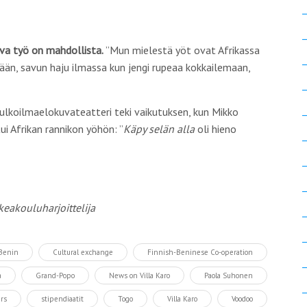
ova työ on mahdollista.
”Mun mielestä yöt ovat Afrikassa
nään, savun haju ilmassa kun jengi rupeaa kokkailemaan,
 ulkoilmaelokuvateatteri teki vaikutuksen, kun Mikko
ui Afrikan rannikon yöhön: ”
Käpy selän alla
oli hieno
keakouluharjoittelija
Benin
Cultural exchange
Finnish-Beninese Co-operation
a
Grand-Popo
News on Villa Karo
Paola Suhonen
rs
stipendiaatit
Togo
Villa Karo
Voodoo