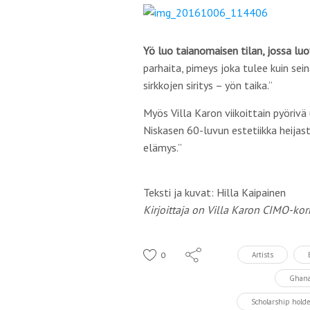
Yö luo taianomaisen tilan, jossa lu
parhaita, pimeys joka tulee kuin sei
sirkkojen siritys – yön taika.”
Myös Villa Karon viikoittain pyörivä
Niskasen 60-luvun estetiikka heijast
elämys.”
Teksti ja kuvat: Hilla Kaipainen
Kirjoittaja on Villa Karon CIMO-kor
0
Artists
Ghan
Scholarship holde