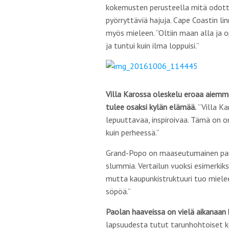
kokemusten perusteella mitä odottaa
pyörryttäviä hajuja. Cape Coastin li
myös mieleen. ”Oltiin maan alla ja op
ja tuntui kuin ilma loppuisi.”
Villa Karossa oleskelu eroaa aiemmi
tulee osaksi kylän elämää.
”Villa Ka
lepuuttavaa, inspiroivaa. Tämä on o
kuin perheessä.”
Grand-Popo on maaseutumainen paik
slummia. Vertailun vuoksi esimerkiks
mutta kaupunkistruktuuri tuo mielee
söpöä.”
Paolan haaveissa on vielä aikanaan k
lapsuudesta tutut tarunhohtoiset ko