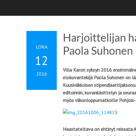
Harjoittelijan h
LOKA
Paola Suhonen
12
Villa Karon syksyn 2016 ensimmäinen 
2016
elokuvantekijä Paola Suhonen on l
Kuusiviikkoisen stipendiaattijaksonsa
editoinnin, kuvankäsittelyn ja seura
myös viikonloppumatkoille Pohjois-B
Haastateltava on ehtinyt reissata A