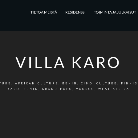
TIETOA MEISTÄ
RESIDENSSI
TOIMINTA JA JULKAISUT
VILLA KARO
TURE
,
AFRICAN CULTURE
,
BENIN
,
CIMO
,
CULTURE
,
FINNI
KARO, BENIN, GRAND-POPO
,
VOODOO
,
WEST AFRICA