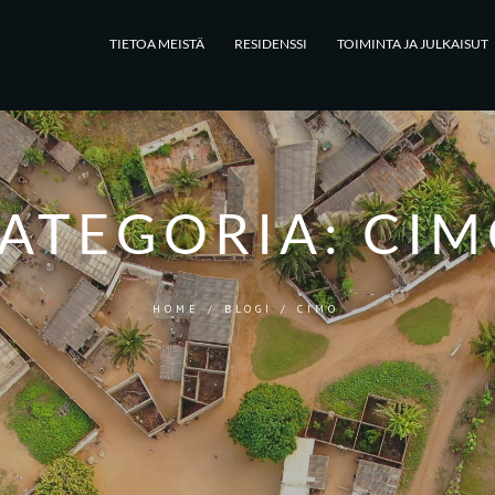
TIETOA MEISTÄ
RESIDENSSI
TOIMINTA JA JULKAISUT
ATEGORIA:
CIM
HOME
/
BLOGI
/
CIMO