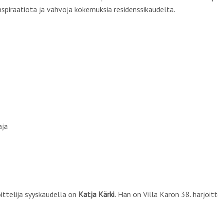
nspiraatiota ja vahvoja kokemuksia residenssikaudelta.
aja
ittelija syyskaudella on
Katja Kärki.
Hän on Villa Karon 38. harjoit