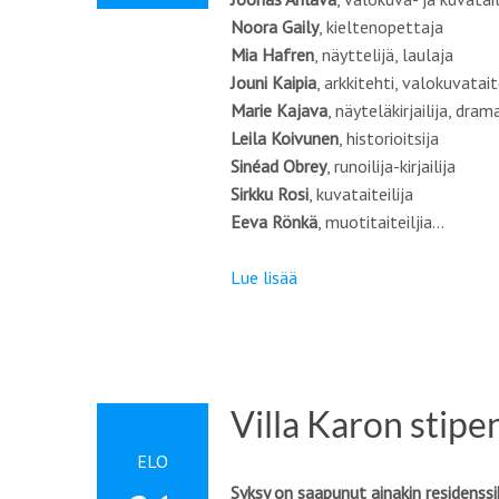
Noora Gaily
, kieltenopettaja
Mia Hafren
, näyttelijä, laulaja
Jouni Kaipia
, arkkitehti, valokuvataite
Marie Kajava
, näyteläkirjailija, dram
Leila Koivunen
, historioitsija
Sinéad Obrey
, runoilija-kirjailija
Sirkku Rosi
, kuvataiteilija
Eeva Rönkä
, muotitaiteiljia…
Lue lisää
Villa Karon stipe
ELO
Syksy on saapunut ainakin residenss