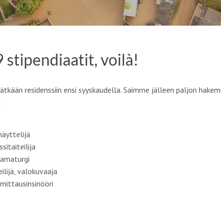
tipendiaatit, voilà!
tkään residenssiin ensi syyskaudella. Saimme jälleen paljon hakemuk
!
näyttelijä
sitaiteilija
dramaturgi
ilijä, valokuvaaja
mittausinsinööri