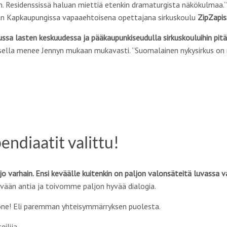
 Residenssissä haluan miettiä etenkin dramaturgista näkökulmaa.” J
ikan Kapkaupungissa vapaaehtoisena opettajana sirkuskoulu
ZipZapis
ssa lasten keskuudessa ja pääkaupunkiseudulla sirkuskouluihin pitä
sella menee Jennyn mukaan mukavasti. ”Suomalainen nykysirkus on m
ndiaatit valittu!
o varhain. Ensi keväälle kuitenkin on paljon valonsäteitä luvassa var
evään antia ja toivomme paljon hyvää dialogia.
one! Eli paremman yhteisymmärryksen puolesta.
eilija