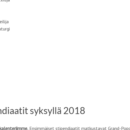
ilija
aturgi
ndiaatit syksyllä 2018
ikalenteriimme
.
Ensimmäiset stipendiaatit matkustavat Grand-Popoon