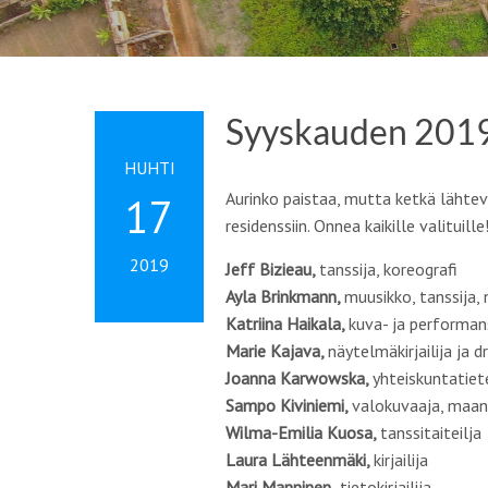
Syyskauden 2019 s
HUHTI
Aurinko paistaa, mutta ketkä lähtevä
17
residenssiin. Onnea kaikille valituille
2019
Jeff Bizieau,
tanssija, koreografi
Ayla Brinkmann,
muusikko, tanssija, 
Katriina Haikala,
kuva- ja performans
Marie Kajava,
näytelmäkirjailija ja 
Joanna Karwowska,
yhteiskuntatiete
Sampo Kiviniemi,
valokuvaaja, maan
Wilma-Emilia Kuosa,
tanssitaiteilja
Laura Lähteenmäki,
kirjailija
Mari Manninen,
tietokirjailija