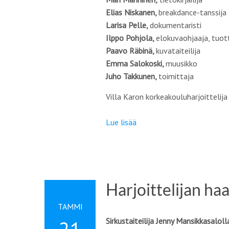
Elias Niskanen,
breakdance-tanssija
Larisa Pelle,
dokumentaristi
Ilppo Pohjola,
elokuvaohjaaja, tuot
Paavo Räbinä,
kuvataiteilija
Emma Salokoski,
muusikko
Juho Takkunen,
toimittaja
Villa Karon korkeakouluharjoittelij
Lue lisää
Harjoittelijan ha
TAMMI
Sirkustaiteilija Jenny Mansikkasalol