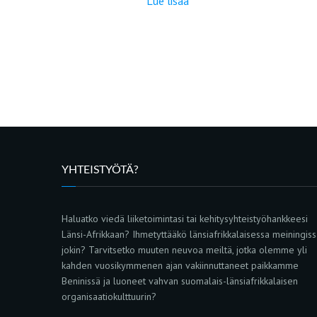
Lue lisää
YHTEISTYÖTÄ?
Haluatko viedä liiketoimintasi tai kehitysyhteistyöhankkeesi
Länsi-Afrikkaan? Ihmetyttääkö länsiafrikkalaisessa meiningis
jokin? Tarvitsetko muuten neuvoa meiltä, jotka olemme yli
kahden vuosikymmenen ajan vakiinnuttaneet paikkamme
Beninissä ja luoneet vahvan suomalais-länsiafrikkalaisen
organisaatiokulttuurin?