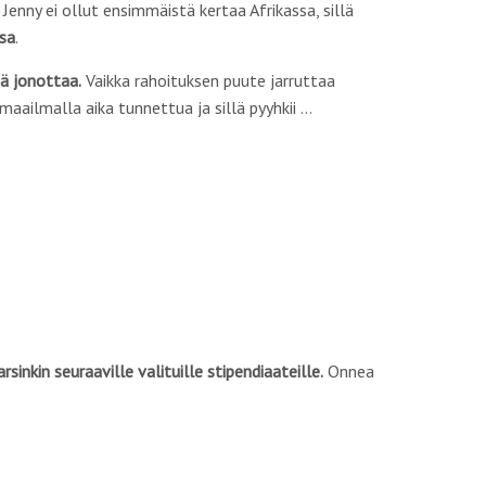
enny ei ollut ensimmäistä kertaa Afrikassa, sillä
sa
.
ä jonottaa.
Vaikka rahoituksen puute jarruttaa
aailmalla aika tunnettua ja sillä pyyhkii …
sinkin seuraaville valituille stipendiaateille.
Onnea