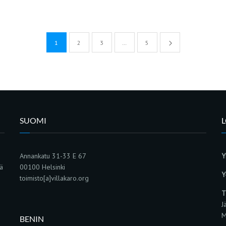
1
2
3
…
5
SUOMI
Annankatu 31-33 E 67
Y
sä
00100 Helsinki
Y
toimisto[a]villakaro.org
T
J
M
BENIN