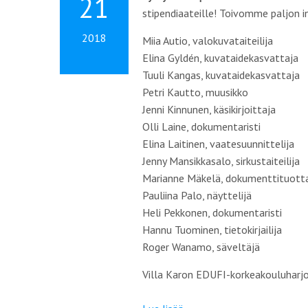
21
stipendiaateille! Toivomme paljon i
2018
Miia Autio,
valokuvataiteilija
Elina Gyldén,
kuvataidekasvattaja
Tuuli Kangas,
kuvataidekasvattaja
Petri Kautto,
muusikko
Jenni Kinnunen,
käsikirjoittaja
Olli Laine,
dokumentaristi
Elina Laitinen,
vaatesuunnittelija
Jenny Mansikkasalo,
sirkustaiteilija
Marianne Mäkelä,
dokumenttituott
Pauliina Palo,
näyttelijä
Heli Pekkonen,
dokumentaristi
Hannu Tuominen,
tietokirjailija
Roger Wanamo,
säveltäjä
Villa Karon EDUFI-korkeakouluharjo