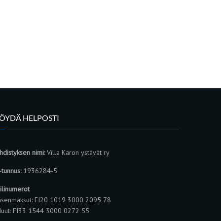
LÖYDÄ HELPOSTI
hdistyksen nimi:
Villa Karon ystävät ry
-tunnus:
1936284-5
ilinumerot
äsenmaksut: FI20 1019 3000 2095 78
uut: FI33 1544 3000 0272 55