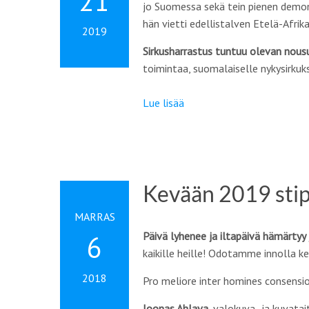
21
jo Suomessa sekä tein pienen demon.
hän vietti edellistalven Etelä-Afr
2019
Sirkusharrastus tuntuu olevan nousu
toimintaa, suomalaiselle nykysirkuk
Lue lisää
Kevään 2019 stipe
MARRAS
Päivä lyhenee ja iltapäivä hämärtyy j
6
kaikille heille! Odotamme innolla k
2018
Pro meliore inter homines consensi
Joonas Ahlava
, valokuva- ja kuvatait