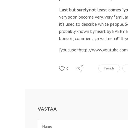
Last but surely not least comes “y
very soon become very, very familia
it’s used to describe white people. S
probably known by heart by EVERY 
bonsoir, comment ça va, merci!” If y
[youtube=http://www.youtube.c
0
French
VASTAA