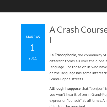
A Crash Course
MARRAS
I
1
La Francophonie
, the community of 
2011
different forms all over the globe a
language. For those of us who have 
of the language has some interestin
Grand-Popo’s streets.
Although I suppose
that “bonjour” 
you won’t hear it often in Grand-Po
expression “bonsoir” at all times. A
o’clock in the morning!