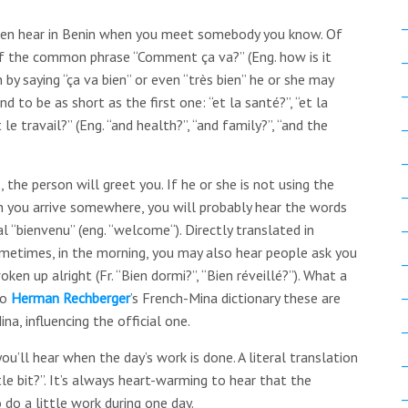
en hear in Benin when you meet somebody you know. Of
 of the common phrase “Comment ça va?” (Eng. how is it
 by saying “ça va bien” or even “très bien” he or she may
 to be as short as the first one: “et la santé?”, “et la
e travail?” (Eng. “and health?”, “and family?”, “and the
 the person will greet you. If he or she is not using the
en you arrive somewhere, you will probably hear the words
l “bienvenu” (eng. “welcome“). Directly translated in
Sometimes, in the morning, you may also hear people ask you
oken up alright (Fr. “Bien dormi?”, “Bien réveillé?”). What a
to
Herman Rechberger
’s French-Mina dictionary these are
na, influencing the official one.
ou’ll hear when the day’s work is done. A literal translation
tle bit?”. It’s always heart-warming to hear that the
 do a little work during one day.