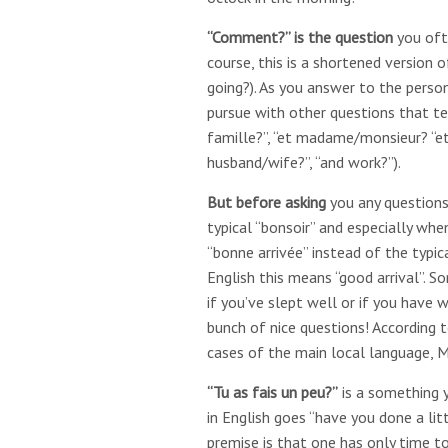
“Comment?” is the question
you oft
course, this is a shortened version
going?). As you answer to the person
pursue with other questions that tend
famille?”, “et madame/monsieur? “et l
husband/wife?”, “and work?”).
But before asking
you any questions,
typical “bonsoir” and especially wh
“bonne arrivée” instead of the typica
English this means “good arrival”. 
if you’ve slept well or if you have w
bunch of nice questions! According 
cases of the main local language, Mi
“Tu as fais un peu?”
is a something y
in English goes “have you done a lit
premise is that one has only time to