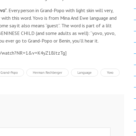
ovo”
. Every person in Grand-Popo with light skin will very,
r with this word. Yovo is from Mina And Ewe language and
ome say it also means “guest”. The word is part of a lilt
BENINESE CHILD (and some adults as well): “yovo, yovo,
ou ever go to Grand-Popo or Benin, you’ll hear it.
om/watch?NR=1&v=K4yZ1BJtzTg]
Grand-Popo
Herman Rechberger
Language
Yovo