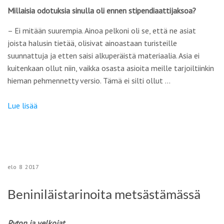
Millaisia odotuksia sinulla oli ennen stipendiaattijaksoa?
– Ei mitään suurempia. Ainoa pelkoni oli se, että ne asiat
joista halusin tietää, olisivat ainoastaan turisteille
suunnattuja ja etten saisi alkuperäistä materiaalia. Asia ei
kuitenkaan ollut niin, vaikka osasta asioita meille tarjoiltiinkin
hieman pehmennetty versio. Tämä ei silti ollut …
Lue lisää
elo
8
2017
Beniniläistarinoita metsästämässä
Pyton ja velkojat