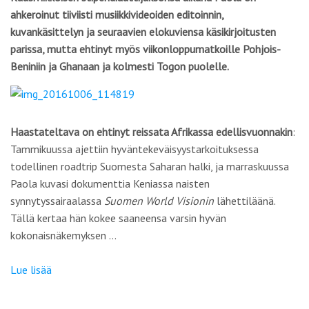
ahkeroinut tiiviisti musiikkivideoiden editoinnin,
kuvankäsittelyn ja seuraavien elokuviensa käsikirjoitusten
parissa, mutta ehtinyt myös viikonloppumatkoille Pohjois-
Beniniin ja Ghanaan ja kolmesti Togon puolelle.
Haastateltava on ehtinyt reissata Afrikassa edellisvuonnakin
:
Tammikuussa ajettiin hyväntekeväisyystarkoituksessa
todellinen roadtrip Suomesta Saharan halki, ja marraskuussa
Paola kuvasi dokumenttia Keniassa naisten
synnytyssairaalassa
Suomen World Visionin
lähettiläänä.
Tällä kertaa hän kokee saaneensa varsin hyvän
kokonaisnäkemyksen …
Lue lisää