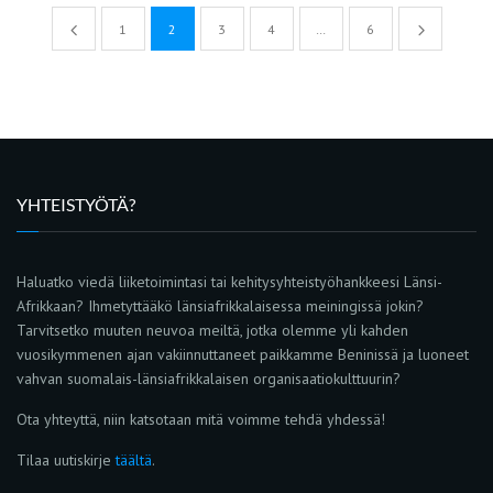
1
2
3
4
…
6
YHTEISTYÖTÄ?
Haluatko viedä liiketoimintasi tai kehitysyhteistyöhankkeesi Länsi-
Afrikkaan? Ihmetyttääkö länsiafrikkalaisessa meiningissä jokin?
Tarvitsetko muuten neuvoa meiltä, jotka olemme yli kahden
vuosikymmenen ajan vakiinnuttaneet paikkamme Beninissä ja luoneet
vahvan suomalais-länsiafrikkalaisen organisaatiokulttuurin?
Ota yhteyttä, niin katsotaan mitä voimme tehdä yhdessä!
Tilaa uutiskirje
täältä
.