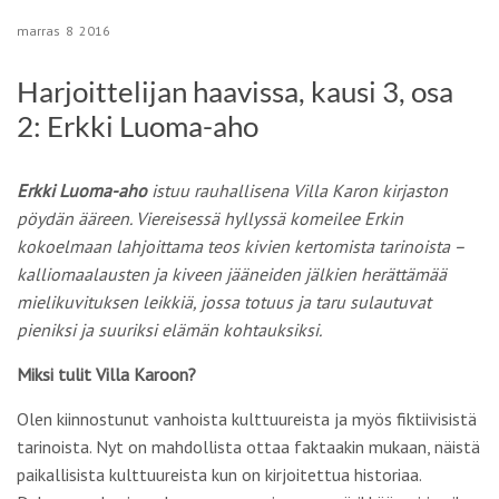
marras
8
2016
Harjoittelijan haavissa, kausi 3, osa
2: Erkki Luoma-aho
Erkki Luoma-
aho
istuu rauhallisena Villa Karon kirjaston
pöydän ääreen. Viereisessä hyllyssä komeilee Erkin
kokoelmaan lahjoittama teos kivien kertomista tarinoista –
kalliomaalausten ja kiveen jääneiden jälkien herättämää
mielikuvituksen leikkiä, jossa totuus ja taru sulautuvat
pieniksi ja suuriksi elämän kohtauksiksi.
Miksi tulit Villa Karoon?
Olen kiinnostunut vanhoista kulttuureista ja myös fiktiivisistä
tarinoista. Nyt on mahdollista ottaa faktaakin mukaan, näistä
paikallisista kulttuureista kun on kirjoitettua historiaa.