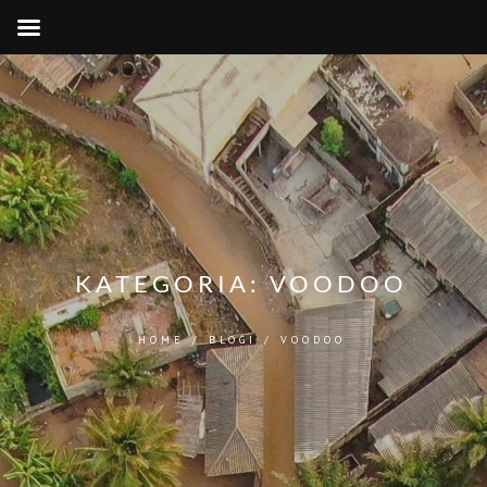
KATEGORIA:
VOODOO
HOME
/
BLOGI
/
VOODOO