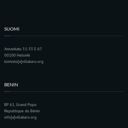
SUOMI
Annankatu 31-33 E 67
00100 Helsinki
toimisto[a]villakaro.org
BENIN
BP 61, Grand-Popo
Republique du Bénin
info[a]villakaro.org