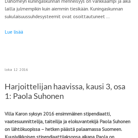
Dahomeyn kuningaskunnan menneisyys on värikkäämpi ja aika
lailla julmempikin kuin aiemmin tiesikään. Kuningaskunnan
sukulaisuussuhdesysteemit ovat osoittautuneet …
Lue lisää
loka
12
2016
Harjoittelijan haavissa, kausi 3, osa
1: Paola Suhonen
Villa Karon syksyn 2016 ensimmäinen stipendiaatti,
vaatesuunnittelija, taiteilija ja elokuvantekijä Paola Suhonen
on lähtökuopissa – hetken päästä palaamassa Suomeen.
Kuusiviikkoisen stipendiaattijaksonsa aikana Paola on