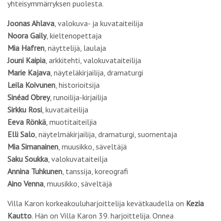
yhteisymmärryksen puolesta.
Joonas Ahlava
, valokuva- ja kuvataiteilija
Noora Gaily
, kieltenopettaja
Mia Hafren
, näyttelijä, laulaja
Jouni Kaipia
, arkkitehti, valokuvataiteilija
Marie Kajava
, näyteläkirjailija, dramaturgi
Leila Koivunen
, historioitsija
Sinéad Obrey
, runoilija-kirjailija
Sirkku Rosi
, kuvataiteilija
Eeva Rönkä
, muotitaiteiljia
Elli Salo
, näytelmäkirjailija, dramaturgi, suomentaja
Mia Simanainen
, muusikko, säveltäjä
Saku Soukka
, valokuvataiteilja
Annina Tuhkunen
, tanssija, koreografi
Aino Venna
, muusikko, säveltäjä
Villa Karon korkeakouluharjoittelija kevätkaudella on
Kezia
Kautto
. Hän on Villa Karon 39. harjoittelija. Onnea