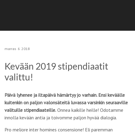
marras
6
2018
Kevään 2019 stipendiaatit
valittu!
Päivä lyhenee ja iltapäivä hämärtyy jo varhain. Ensi keväälle
kuitenkin on paljon valonsäteitä luvassa varsinkin seuraaville
valituille stipendiaateille.
Onnea kaikille heille! Odotamme
innolla kevään antia ja toivomme paljon hyvää dialogia.
Pro meliore inter homines consensione! Eli paremman