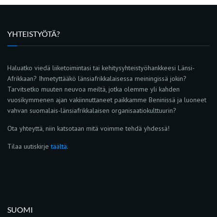
YHTEISTYÖTÄ?
Haluatko viedä liiketoimintasi tai kehitysyhteistyöhankkeesi Länsi-
Afrikkaan? Ihmetyttääkö länsiafrikkalaisessa meiningissä jokin?
Tarvitsetko muuten neuvoa meiltä, jotka olemme yli kahden
vuosikymmenen ajan vakiinnuttaneet paikkamme Beninissä ja luoneet
vahvan suomalais-länsiafrikkalaisen organisaatiokulttuurin?
Ota yhteyttä, niin katsotaan mitä voimme tehdä yhdessä!
Tilaa uutiskirje
täältä
.
SUOMI