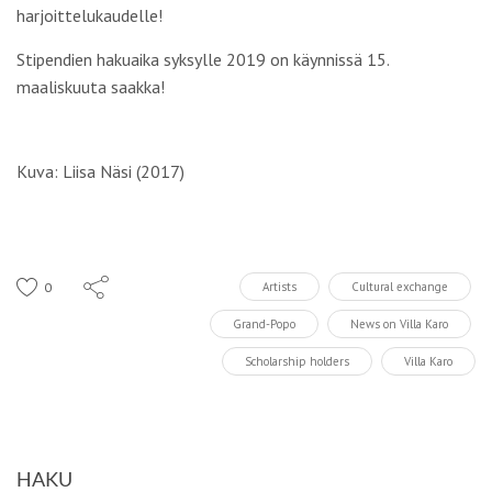
harjoittelukaudelle!
Stipendien hakuaika syksylle 2019 on käynnissä 15.
maaliskuuta saakka!
Kuva: Liisa Näsi (2017)
0
Artists
Cultural exchange
Grand-Popo
News on Villa Karo
Scholarship holders
Villa Karo
HAKU