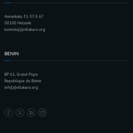
Annankatu 31-33 E 67
00100 Helsinki
toimisto[a]villakaro.org
BENIN
BP 61, Grand-Popo
Republique du Bénin
info[a]villakaro.org