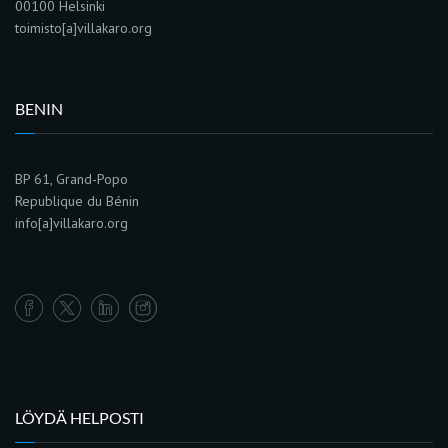
00100 Helsinki
toimisto[a]villakaro.org
BENIN
BP 61, Grand-Popo
Republique du Bénin
info[a]villakaro.org
LÖYDÄ HELPOSTI