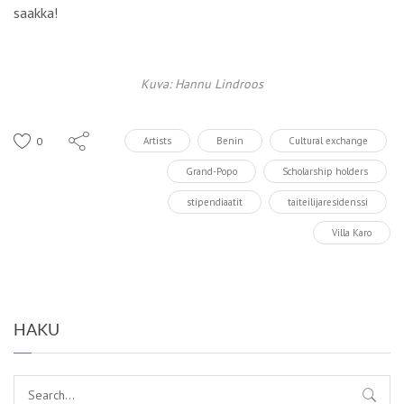
saakka!
Kuva: Hannu Lindroos
0
Artists
Benin
Cultural exchange
Grand-Popo
Scholarship holders
stipendiaatit
taiteilijaresidenssi
Villa Karo
HAKU