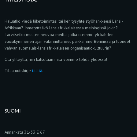
Haluatko viedä liiketoimintasi tai kehitysyhteistyöhankkeesi Länsi-
Afrikkaan? Ihmetyttääkö länsiafrikkalaisessa meiningissä jokin?
Tarvitsetko muuten neuvoa meiltä, jotka olemme yli kahden
vuosikymmenen ajan vakiinnuttaneet paikkamme Beninissä ja luoneet
vahvan suomalais-länsiafrikkalaisen organisaatiokulttuurin?
Ota yhteyttä, niin katsotaan mitä voimme tehdä yhdessä!
Tilaa uutiskirje
täältä
.
SUOMI
Annankatu 31-33 E 67