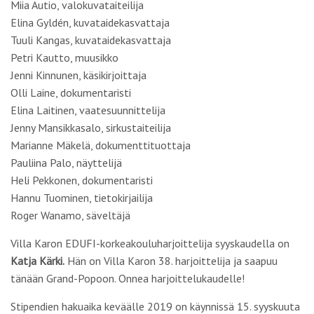
Miia Autio,
valokuvataiteilija
Elina Gyldén,
kuvataidekasvattaja
Tuuli Kangas,
kuvataidekasvattaja
Petri Kautto,
muusikko
Jenni Kinnunen,
käsikirjoittaja
Olli Laine,
dokumentaristi
Elina Laitinen,
vaatesuunnittelija
Jenny Mansikkasalo,
sirkustaiteilija
Marianne Mäkelä,
dokumenttituottaja
Pauliina Palo,
näyttelijä
Heli Pekkonen,
dokumentaristi
Hannu Tuominen,
tietokirjailija
Roger Wanamo,
säveltäjä
Villa Karon EDUFI-korkeakouluharjoittelija syyskaudella on
Katja Kärki.
Hän on Villa Karon 38. harjoittelija ja saapuu
tänään Grand-Popoon. Onnea harjoittelukaudelle!
Stipendien hakuaika keväälle 2019 on käynnissä 15. syyskuuta