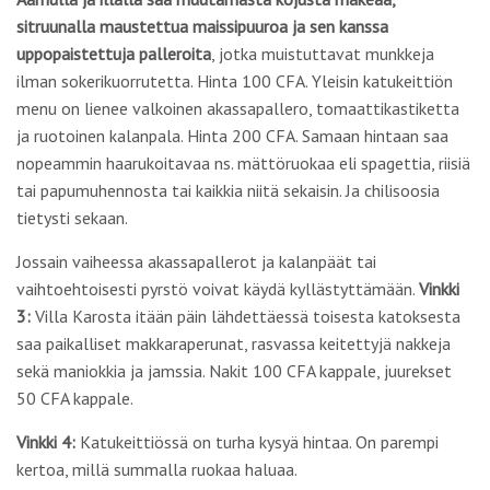
sitruunalla maustettua maissipuuroa ja sen kanssa
uppopaistettuja palleroita
, jotka muistuttavat munkkeja
ilman sokerikuorrutetta. Hinta 100 CFA. Yleisin katukeittiön
menu on lienee valkoinen akassapallero, tomaattikastiketta
ja ruotoinen kalanpala. Hinta 200 CFA. Samaan hintaan saa
nopeammin haarukoitavaa ns. mättöruokaa eli spagettia, riisiä
tai papumuhennosta tai kaikkia niitä sekaisin. Ja chilisoosia
tietysti sekaan.
Jossain vaiheessa akassapallerot ja kalanpäät tai
vaihtoehtoisesti pyrstö voivat käydä kyllästyttämään.
Vinkki
3:
Villa Karosta itään päin lähdettäessä toisesta katoksesta
saa paikalliset makkaraperunat, rasvassa keitettyjä nakkeja
sekä maniokkia ja jamssia. Nakit 100 CFA kappale, juurekset
50 CFA kappale.
Vinkki 4:
Katukeittiössä on turha kysyä hintaa. On parempi
kertoa, millä summalla ruokaa haluaa.