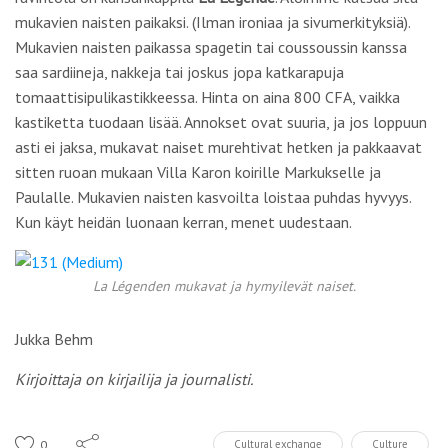
mukavien naisten paikaksi. (Ilman ironiaa ja sivumerkityksiä).
Mukavien naisten paikassa spagetin tai coussoussin kanssa
saa sardiineja, nakkeja tai joskus jopa katkarapuja
tomaattisipulikastikkeessa. Hinta on aina 800 CFA, vaikka
kastiketta tuodaan lisää. Annokset ovat suuria, ja jos loppuun
asti ei jaksa, mukavat naiset murehtivat hetken ja pakkaavat
sitten ruoan mukaan Villa Karon koirille Markukselle ja
Paulalle. Mukavien naisten kasvoilta loistaa puhdas hyvyys.
Kun käyt heidän luonaan kerran, menet uudestaan.
La Légenden mukavat ja hymyilevät naiset.
Jukka Behm
Kirjoittaja on kirjailija ja journalisti.
0
Cultural exchange
Culture