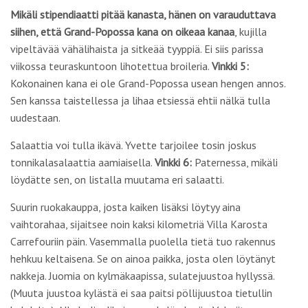
Mikäli stipendiaatti pitää kanasta, hänen on varauduttava
siihen, että Grand-Popossa kana on oikeaa kanaa
, kujilla
vipeltävää vähälihaista ja sitkeää tyyppiä. Ei siis parissa
viikossa teuraskuntoon lihotettua broileria.
Vinkki 5:
Kokonainen kana ei ole Grand-Popossa usean hengen annos.
Sen kanssa taistellessa ja lihaa etsiessä ehtii nälkä tulla
uudestaan.
Salaattia voi tulla ikävä. Yvette tarjoilee tosin joskus
tonnikalasalaattia aamiaisella.
Vinkki 6:
Paternessa, mikäli
löydätte sen, on listalla muutama eri salaatti.
Suurin ruokakauppa, josta kaiken lisäksi löytyy aina
vaihtorahaa, sijaitsee noin kaksi kilometriä Villa Karosta
Carrefouriin päin. Vasemmalla puolella tietä tuo rakennus
hehkuu keltaisena. Se on ainoa paikka, josta olen löytänyt
nakkeja. Juomia on kylmäkaapissa, sulatejuustoa hyllyssä.
(Muuta juustoa kylästä ei saa paitsi pöllijuustoa tietullin