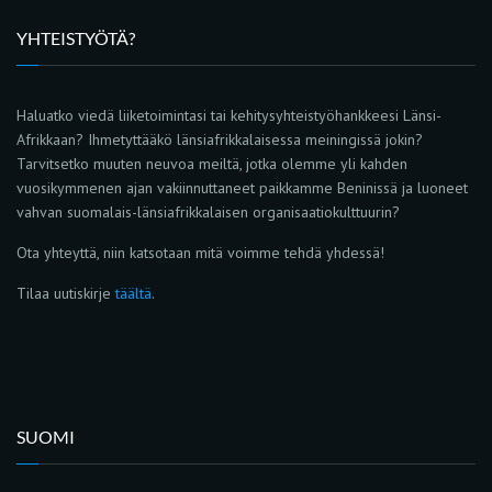
YHTEISTYÖTÄ?
Haluatko viedä liiketoimintasi tai kehitysyhteistyöhankkeesi Länsi-
Afrikkaan? Ihmetyttääkö länsiafrikkalaisessa meiningissä jokin?
Tarvitsetko muuten neuvoa meiltä, jotka olemme yli kahden
vuosikymmenen ajan vakiinnuttaneet paikkamme Beninissä ja luoneet
vahvan suomalais-länsiafrikkalaisen organisaatiokulttuurin?
Ota yhteyttä, niin katsotaan mitä voimme tehdä yhdessä!
Tilaa uutiskirje
täältä
.
SUOMI