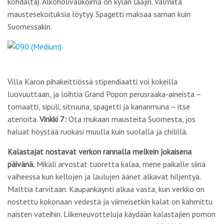
kohdalta). Alkoholivalikoima on kylän laajin. Valmiita
maustesekoituksia löytyy. Spagetti maksaa saman kuin
Suomessakin.
Villa Karon pihakeittiössä stipendiaatti voi kokeilla
luovuuttaan, ja loihtia Grand Popon perusraaka-aineista –
tomaatti, sipuli, sitruuna, spagetti ja kananmuna – itse
aterioita.
Vinkki 7:
Ota mukaan mausteita Suomesta, jos
haluat höystää ruokasi muulla kuin suolalla ja chilillä.
Kalastajat nostavat verkon rannalla melkein jokaisena
päivänä.
Mikäli arvostat tuoretta kalaa, mene paikalle siinä
vaiheessa kun kellojen ja laulujen äänet alkavat hiljentyä.
Malttia tarvitaan. Kaupankäynti alkaa vasta, kun verkko on
nostettu kokonaan vedestä ja viimeisetkin kalat on kahmittu
naisten vateihin. Liikeneuvotteluja käydään kalastajien pomon