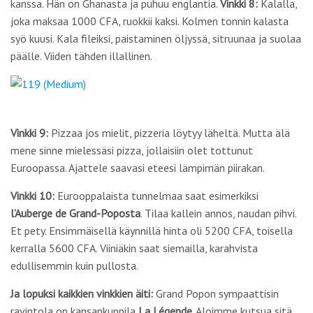
kanssa. Hän on Ghanasta ja puhuu englantia.
Vinkki 8:
Kalalla,
joka maksaa 1000 CFA, ruokkii kaksi. Kolmen tonnin kalasta
syö kuusi. Kala fileiksi, paistaminen öljyssä, sitruunaa ja suolaa
päälle. Viiden tähden illallinen.
Vinkki 9:
Pizzaa jos mielit, pizzeria löytyy läheltä. Mutta älä
mene sinne mielessäsi pizza, jollaisiin olet tottunut
Euroopassa. Ajattele saavasi eteesi lämpimän piirakan.
Vinkki 10:
Eurooppalaista tunnelmaa saat esimerkiksi
l’Auberge de Grand-Poposta
. Tilaa kallein annos, naudan pihvi.
Et pety. Ensimmäisellä käynnillä hinta oli 5200 CFA, toisella
kerralla 5600 CFA. Viiniäkin saat siemailla, karahvista
edullisemmin kuin pullosta.
Ja lopuksi kaikkien vinkkien äiti:
Grand Popon sympaattisin
ravintola on kansankuppila
La Légende
. Aloimme kutsua sitä