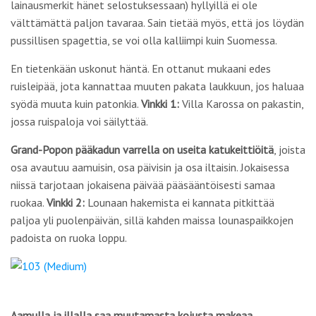
lainausmerkit hänet selostuksessaan) hyllyillä ei ole
välttämättä paljon tavaraa. Sain tietää myös, että jos löydän
pussillisen spagettia, se voi olla kalliimpi kuin Suomessa.
En tietenkään uskonut häntä. En ottanut mukaani edes
ruisleipää, jota kannattaa muuten pakata laukkuun, jos haluaa
syödä muuta kuin patonkia.
Vinkki 1:
Villa Karossa on pakastin,
jossa ruispaloja voi säilyttää.
Grand-Popon pääkadun varrella on useita katukeittiöitä
, joista
osa avautuu aamuisin, osa päivisin ja osa iltaisin. Jokaisessa
niissä tarjotaan jokaisena päivää pääsääntöisesti samaa
ruokaa.
Vinkki 2:
Lounaan hakemista ei kannata pitkittää
paljoa yli puolenpäivän, sillä kahden maissa lounaspaikkojen
padoista on ruoka loppu.
Aamulla ja illalla saa muutamasta kojusta makeaa,