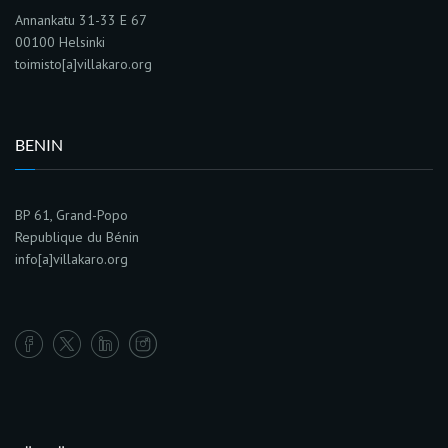
Annankatu 31-33 E 67
00100 Helsinki
toimisto[a]villakaro.org
BENIN
BP 61, Grand-Popo
Republique du Bénin
info[a]villakaro.org