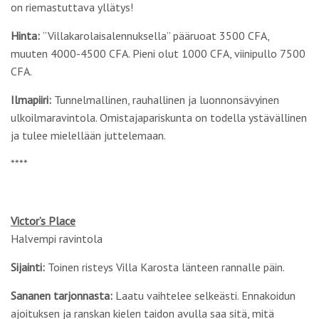
on riemastuttava yllätys!
Hinta:
”Villakarolaisalennuksella” pääruoat 3500 CFA,
muuten 4000-4500 CFA. Pieni olut 1000 CFA, viinipullo 7500
CFA.
Ilmapiiri:
Tunnelmallinen, rauhallinen ja luonnonsävyinen
ulkoilmaravintola. Omistajapariskunta on todella ystävällinen
ja tulee mielellään juttelemaan.
****
Victor’s Place
Halvempi ravintola
Sijainti:
Toinen risteys Villa Karosta länteen rannalle päin.
Sananen tarjonnasta:
Laatu vaihtelee selkeästi. Ennakoidun
ajoituksen ja ranskan kielen taidon avulla saa sitä, mitä