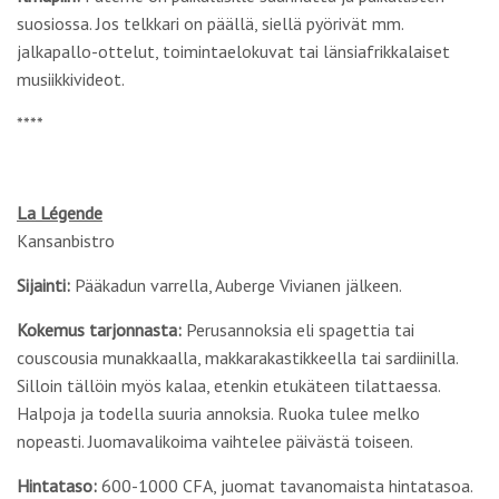
suosiossa. Jos telkkari on päällä, siellä pyörivät mm.
jalkapallo-ottelut, toimintaelokuvat tai länsiafrikkalaiset
musiikkivideot.
****
La Légende
Kansanbistro
Sijainti:
Pääkadun varrella, Auberge Vivianen jälkeen.
Kokemus tarjonnasta:
Perusannoksia eli spagettia tai
couscousia munakkaalla, makkarakastikkeella tai sardiinilla.
Silloin tällöin myös kalaa, etenkin etukäteen tilattaessa.
Halpoja ja todella suuria annoksia. Ruoka tulee melko
nopeasti. Juomavalikoima vaihtelee päivästä toiseen.
Hintataso:
600-1000 CFA, juomat tavanomaista hintatasoa.