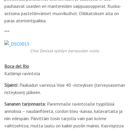
pauhaavat useiden eri mantereiden saippuaoopperat. Ruoka-
astioina pastellinväriset muovikulhot. Olkikatoksen alla on
paras ateriointipaikka.
***
Chez Desissä syödyn barracudan ruoto.
Boca del Rio
Kalliimpi ravintola
Sijainti:
Pääkadun varressa Voie 40 -risteyksen (terveysaseman
risteyksen) jälkeen.
Sananen tarjonnasta:
Paremmalle ravintolalle tyypillisiä
annoksia – naudanfileetä, cordon bleu -kanaa, kalavartaita ja
niin edespäin. Päivittäin tosin tarjolla vain pari kolme
vaihtoehtoa, mutta laatu on kaikin puolin mainio. Kasvispizza