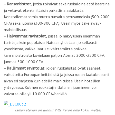
–
Kansanbistrot
, jotka toimivat sekä ruokaloina että baareina
ja vetävät etenkin iltaisin paikallisia asiakkaita.
Konstailemattomia mutta runsaita perusannoksia (500-2000
CFA) sekä juomia (300-800 CFA). Usein myös take away -
mahdollisuus.
–
Halvemmat ravintolat
, joissa jo näkyy usein enemmän
turisteja kuin popolaisia. Näissä nyhdetään jo selkeästi
yovohintaa, vaikka laatu ei välttämättä poikkea
kansanbistroista kovinkaan paljon. Ateriat 2000-3500 CFA,
juomat 500-1000 CFA.
–
Kalliimmat ravintolat
, joiden ruokalistat ovat saaneet
vaikutteita Euroopan keittiöistä ja joissa ruoan laatukin painii
aivan eri sarjassa kuin edellä mainituissa. Usein hotellien
yhteydessä. Kolmen ruokalajin illallinen juomineen voi
vaivatta olla yli 10 000 CFA/henkilö.
Tämän aterian on luonut Villa Karon oma kokki Yvette!