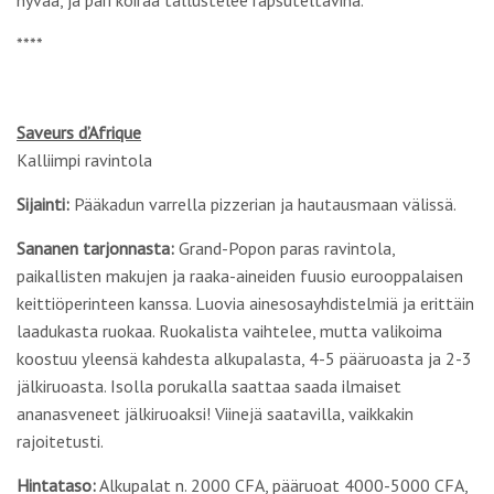
hyvää, ja pari koiraa tallustelee rapsuteltavina.
****
Saveurs d’Afrique
Kalliimpi ravintola
Sijainti:
Pääkadun varrella pizzerian ja hautausmaan välissä.
Sananen tarjonnasta:
Grand-Popon paras ravintola,
paikallisten makujen ja raaka-aineiden fuusio eurooppalaisen
keittiöperinteen kanssa. Luovia ainesosayhdistelmiä ja erittäin
laadukasta ruokaa. Ruokalista vaihtelee, mutta valikoima
koostuu yleensä kahdesta alkupalasta, 4-5 pääruoasta ja 2-3
jälkiruoasta. Isolla porukalla saattaa saada ilmaiset
ananasveneet jälkiruoaksi! Viinejä saatavilla, vaikkakin
rajoitetusti.
Hintataso:
Alkupalat n. 2000 CFA, pääruoat 4000-5000 CFA,