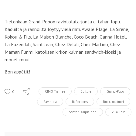
Tietenkään Grand-Popon ravintolatarjonta ei tähän lopu.
Kaduilta ja rannoilta löytyy vielä mm. Awale Plage, La Sirène,
Kokou & Fils, La Maison Blanche, Coco Beach, Ganna Hotel,
La Fazendah, Saint Jean, Chez Delali, Chez Martino, Chez
Maman Funmi, katolisen kirkon kulman sandwich-kioski ja
monet muut…
Bon appétit!
0
CIMO Trainee
Culture
Grand-Popo
Ravintola
Reflections
Ruokakulttuuri
Santeri Kaipiainen
Villa Karo