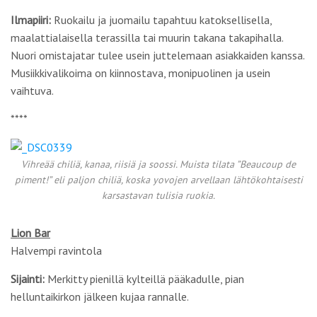
Ilmapiiri:
Ruokailu ja juomailu tapahtuu katoksellisella,
maalattialaisella terassilla tai muurin takana takapihalla.
Nuori omistajatar tulee usein juttelemaan asiakkaiden kanssa.
Musiikkivalikoima on kiinnostava, monipuolinen ja usein
vaihtuva.
****
Vihreää chiliä, kanaa, riisiä ja soossi. Muista tilata ”Beaucoup de
piment!” eli paljon chiliä, koska yovojen arvellaan lähtökohtaisesti
karsastavan tulisia ruokia.
Lion Bar
Halvempi ravintola
Sijainti:
Merkitty pienillä kylteillä pääkadulle, pian
helluntaikirkon jälkeen kujaa rannalle.