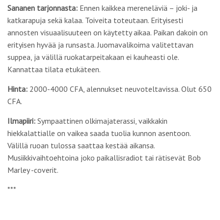
Sananen tarjonnasta:
Ennen kaikkea mereneläviä – joki- ja
katkarapuja sekä kalaa. Toiveita toteutaan. Erityisesti
annosten visuaalisuuteen on käytetty aikaa. Paikan dakoin on
erityisen hyvää ja runsasta. Juomavalikoima valitettavan
suppea, ja välillä ruokatarpeitakaan ei kauheasti ole.
Kannattaa tilata etukäteen.
Hinta:
2000-4000 CFA, alennukset neuvoteltavissa. Olut 650
CFA.
Ilmapiiri:
Sympaattinen olkimajaterassi, vaikkakin
hiekkalattialle on vaikea saada tuolia kunnon asentoon.
Välillä ruoan tulossa saattaa kestää aikansa.
Musiikkivaihtoehtoina joko paikallisradiot tai rätisevät Bob
Marley -coverit.
***