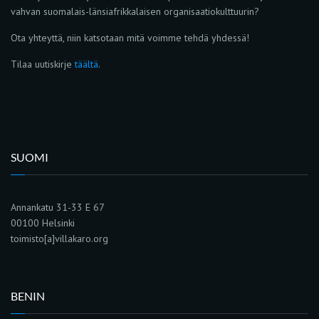
vahvan suomalais-länsiafrikkalaisen organisaatiokulttuurin?
Ota yhteyttä, niin katsotaan mitä voimme tehdä yhdessä!
Tilaa uutiskirje
täältä
.
SUOMI
Annankatu 31-33 E 67
00100 Helsinki
toimisto[a]villakaro.org
BENIN