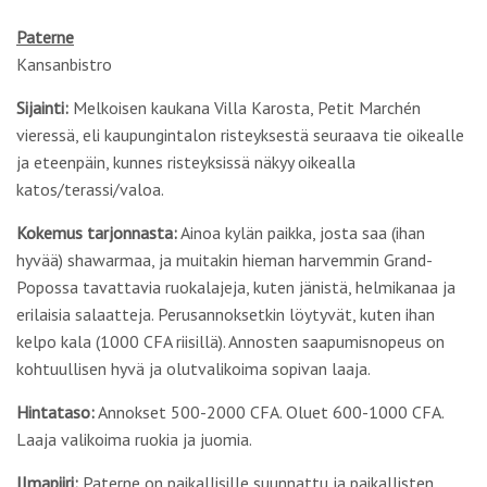
Paterne
Kansanbistro
Sijainti:
Melkoisen kaukana Villa Karosta, Petit Marchén
vieressä, eli kaupungintalon risteyksestä seuraava tie oikealle
ja eteenpäin, kunnes risteyksissä näkyy oikealla
katos/terassi/valoa.
Kokemus tarjonnasta:
Ainoa kylän paikka, josta saa (ihan
hyvää) shawarmaa, ja muitakin hieman harvemmin Grand-
Popossa tavattavia ruokalajeja, kuten jänistä, helmikanaa ja
erilaisia salaatteja. Perusannoksetkin löytyvät, kuten ihan
kelpo kala (1000 CFA riisillä). Annosten saapumisnopeus on
kohtuullisen hyvä ja olutvalikoima sopivan laaja.
Hintataso:
Annokset 500-2000 CFA. Oluet 600-1000 CFA.
Laaja valikoima ruokia ja juomia.
Ilmapiiri:
Paterne on paikallisille suunnattu ja paikallisten