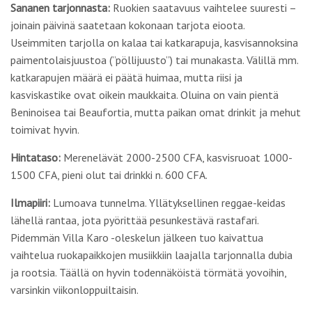
Sananen tarjonnasta:
Ruokien saatavuus vaihtelee suuresti –
joinain päivinä saatetaan kokonaan tarjota eioota.
Useimmiten tarjolla on kalaa tai katkarapuja, kasvisannoksina
paimentolaisjuustoa (”pöllijuusto”) tai munakasta. Välillä mm.
katkarapujen määrä ei päätä huimaa, mutta riisi ja
kasviskastike ovat oikein maukkaita. Oluina on vain pientä
Beninoisea tai Beaufortia, mutta paikan omat drinkit ja mehut
toimivat hyvin.
Hintataso:
Merenelävät 2000-2500 CFA, kasvisruoat 1000-
1500 CFA, pieni olut tai drinkki n. 600 CFA.
Ilmapiiri:
Lumoava tunnelma. Yllätyksellinen reggae-keidas
lähellä rantaa, jota pyörittää pesunkestävä rastafari.
Pidemmän Villa Karo -oleskelun jälkeen tuo kaivattua
vaihtelua ruokapaikkojen musiikkiin laajalla tarjonnalla dubia
ja rootsia. Täällä on hyvin todennäköistä törmätä yovoihin,
varsinkin viikonloppuiltaisin.