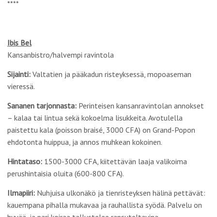
****
Ibis Bel
Kansanbistro/halvempi ravintola
Sijainti:
Valtatien ja pääkadun risteyksessä, mopoaseman
vieressä.
Sananen tarjonnasta:
Perinteisen kansanravintolan annokset
– kalaa tai lintua sekä kokoelma lisukkeita. Avotulella
paistettu kala (poisson braisé, 3000 CFA) on Grand-Popon
ehdotonta huippua, ja annos muhkean kokoinen.
Hintataso:
1500-3000 CFA, kiitettävän laaja valikoima
perushintaisia oluita (600-800 CFA).
Ilmapiiri:
Nuhjuisa ulkonäkö ja tienristeyksen hälinä pettävät:
kauempana pihalla mukavaa ja rauhallista syödä. Palvelu on