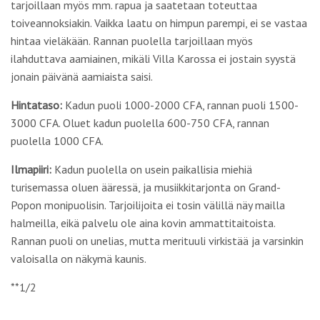
tarjoillaan myös mm. rapua ja saatetaan toteuttaa
toiveannoksiakin. Vaikka laatu on himpun parempi, ei se vastaa
hintaa vieläkään. Rannan puolella tarjoillaan myös
ilahduttava aamiainen, mikäli Villa Karossa ei jostain syystä
jonain päivänä aamiaista saisi.
Hintataso:
Kadun puoli 1000-2000 CFA, rannan puoli 1500-
3000 CFA. Oluet kadun puolella 600-750 CFA, rannan
puolella 1000 CFA.
Ilmapiiri:
Kadun puolella on usein paikallisia miehiä
turisemassa oluen ääressä, ja musiikkitarjonta on Grand-
Popon monipuolisin. Tarjoilijoita ei tosin välillä näy mailla
halmeilla, eikä palvelu ole aina kovin ammattitaitoista.
Rannan puoli on unelias, mutta merituuli virkistää ja varsinkin
valoisalla on näkymä kaunis.
**1/2