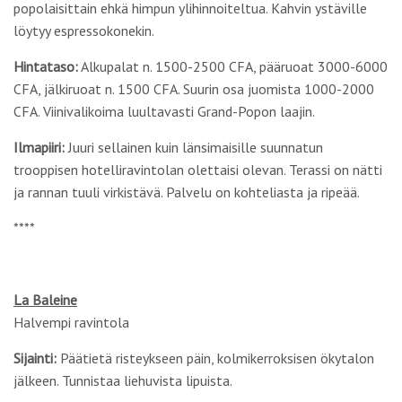
popolaisittain ehkä himpun ylihinnoiteltua. Kahvin ystäville
löytyy espressokonekin.
Hintataso:
Alkupalat n. 1500-2500 CFA, pääruoat 3000-6000
CFA, jälkiruoat n. 1500 CFA. Suurin osa juomista 1000-2000
CFA. Viinivalikoima luultavasti Grand-Popon laajin.
Ilmapiiri:
Juuri sellainen kuin länsimaisille suunnatun
trooppisen hotelliravintolan olettaisi olevan. Terassi on nätti
ja rannan tuuli virkistävä. Palvelu on kohteliasta ja ripeää.
****
La Baleine
Halvempi ravintola
Sijainti:
Päätietä risteykseen päin, kolmikerroksisen ökytalon
jälkeen. Tunnistaa liehuvista lipuista.