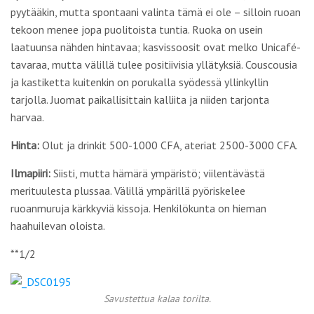
pyytääkin, mutta spontaani valinta tämä ei ole – silloin ruoan
tekoon menee jopa puolitoista tuntia. Ruoka on usein
laatuunsa nähden hintavaa; kasvissoosit ovat melko Unicafé-
tavaraa, mutta välillä tulee positiivisia yllätyksiä. Couscousia
ja kastiketta kuitenkin on porukalla syödessä yllinkyllin
tarjolla. Juomat paikallisittain kalliita ja niiden tarjonta
harvaa.
Hinta:
Olut ja drinkit 500-1000 CFA, ateriat 2500-3000 CFA.
Ilmapiiri:
Siisti, mutta hämärä ympäristö; viilentävästä
merituulesta plussaa. Välillä ympärillä pyöriskelee
ruoanmuruja kärkkyviä kissoja. Henkilökunta on hieman
haahuilevan oloista.
**1/2
Savustettua kalaa torilta.