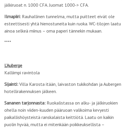
jälkiruoat n. 1000 CFA. Juomat 1000-> CFA.
Ilmapiiri:
Rauhallinen tunnelma, mutta puitteet eivät ole
esteettisesti yhtä hienostuneita kuin ruoka. WC-tilojen laatu
ainoa selkeä miinus – oma paperi tännekin mukaan.
****
L’Auberge
Kalliimpi ravintola
Sijainti:
Villa Karosta itään, laivaston tukikohdan ja Aubergen
hotellirakennuksen jälkeen.
Sananen tarjonnasta:
Ruokalistassa on alku- ja jälkiruokien
ohella noin viiden-kuuden pääruoan valikoima kevyesti
paikallishöysteistä ranskalaista keittiötä. Laatu on kaikin
puolin hyvää, mutta ei mitenkään poikkeuksellista –