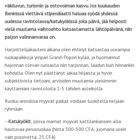
väkiluvun, turismin ja ostovoiman kasvu. Jos kuukauden
Beninissä viettävä stipendiaatti haluaa syödä yhdessä
uudessa ravintolassa/katukyökissä joka päivä, jää helposti
vielä muutama vaihtoehto katsastamatta lähtöpäivänä, niin
paljon valinnanvaraa on.
Harjoittelijakauteni aikana olen ehtinyt katsastaa useampia
ruokapaikkoja ympäri Grand-Popon kylää, ja huomannut
hajonnan olevan runsasta niin tarjonnan, laadun kuin hinnankin
kohdalla. Olen nyt päättänyt jakaa hiljaista ja hyvin
subjektiivista tietoani, arvioiden muutamia yleisimmin
käyttämiäni ravintoloita 1-5 tähden asteikolla.
Ruoka-annoksia myyvät paikat voidaan luokitella neljään
ryhmään:
–
Katukyökit
, joissa mamat myyvät kattilankansien alla
hautuvaa perusruokaa (hinta 300-500 CFA; juomana usein
vain pussivettä, 25 CFA)