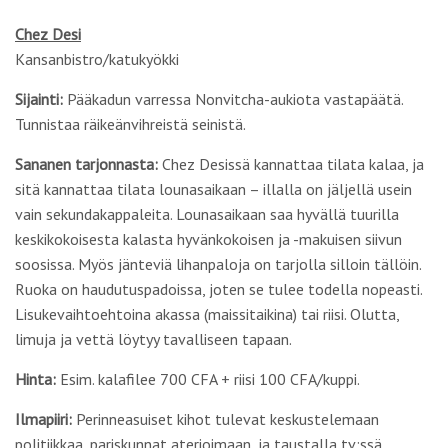
Chez Desi
Kansanbistro/katukyökki
Sijainti:
Pääkadun varressa Nonvitcha-aukiota vastapäätä.
Tunnistaa räikeänvihreistä seinistä.
Sananen tarjonnasta:
Chez Desissä kannattaa tilata kalaa, ja
sitä kannattaa tilata lounasaikaan – illalla on jäljellä usein
vain sekundakappaleita. Lounasaikaan saa hyvällä tuurilla
keskikokoisesta kalasta hyvänkokoisen ja -makuisen siivun
soosissa. Myös jänteviä lihanpaloja on tarjolla silloin tällöin.
Ruoka on haudutuspadoissa, joten se tulee todella nopeasti.
Lisukevaihtoehtoina akassa (maissitaikina) tai riisi. Olutta,
limuja ja vettä löytyy tavalliseen tapaan.
Hinta:
Esim. kalafilee 700 CFA + riisi 100 CFA/kuppi.
Ilmapiiri:
Perinneasuiset kihot tulevat keskustelemaan
politiikkaa, pariskunnat aterioimaan, ja taustalla tv:ssä