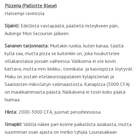
Pizzeria (Paillotte Bleue)
Halvempi ravintola
Sijainti:
Edellistä vastapäätä, päätietä risteykseen päin,
Auberge Mon Secoursin jälkeen.
Sananen tarjonnasta:
Muitakin ruokia, kuten kanaa, täältä
kyllä saa, mutta pizza se kuitenkin on, joka houkuttelee
villakarolaisia jossain vaiheessa. Valikoima ei ole kovin
kattava, mutta mm. kinkku-, tonnikala- ja kasvispizza löytyvät.
Maku on jostain eteläeurooppalaisen kyläpizzerian ja
Saarioisten mikrolätyn välimaastosta. Kanapizza (3000 CFA)
on maukkaimmasta päästä. Nälkäisenä ei tosin koko päätä
huimaa.
Hinta:
2000-3000 CFA, juomat perushinnoissa.
Ilmapiiri:
Välillä näkee pari-kolme paikallista asiakasta, mutta
suurimman osan ajasta on melko tyhjää. Lounasaikaan