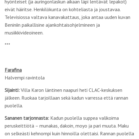
hyönteiset (ja auringonlaskun aikaan läpi lentävät lepakot)
eivät häiritse. Henkilökunta on kohteliasta ja joustavaa.
Televisiossa valtava kanavakattaus, joka antaa uuden kuvan
Beniniin paikallisine ajankohtaisohjelmineen ja
musiikkivideoineen.
***
Farafina
Halvempi ravintola
Sijainti:
Villa Karon läntinen naapuri heti CLAC-keskuksen
jälkeen. Ruokaa tarjoillaan sekä kadun varressa että rannan
puolella.
Sananen tarjonnasta:
Kadun puolella suppea valikoima
peruskeittiötä – munakas, dakoin, moyo ja pari muuta. Maku
on selkeästi kehnompi kuin hinnoilla olettaisi. Rannan puolella