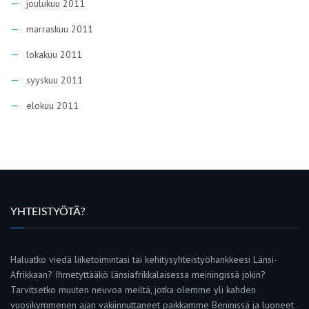
joulukuu 2011
marraskuu 2011
lokakuu 2011
syyskuu 2011
elokuu 2011
YHTEISTYÖTÄ?
Haluatko viedä liiketoimintasi tai kehitysyhteistyöhankkeesi Länsi-
Afrikkaan? Ihmetyttääkö länsiafrikkalaisessa meiningissä jokin?
Tarvitsetko muuten neuvoa meiltä, jotka olemme yli kahden
vuosikymmenen ajan vakiinnuttaneet paikkamme Beninissä ja luoneet