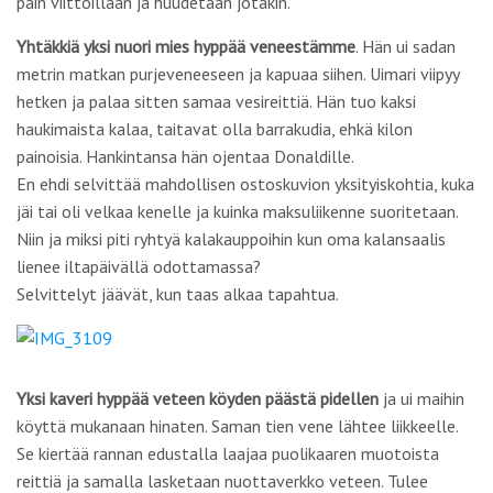
Niin ja miksi piti ryhtyä kalakauppoihin kun oma kalansaalis
lienee iltapäivällä odottamassa?
Selvittelyt jäävät, kun taas alkaa tapahtua.
Yksi kaveri hyppää veteen köyden päästä pidellen
ja ui maihin
köyttä mukanaan hinaten. Saman tien vene lähtee liikkeelle.
Se kiertää rannan edustalla laajaa puolikaaren muotoista
reittiä ja samalla lasketaan nuottaverkko veteen. Tulee
mieleen elokuvantekotouhu statistinäkökulmasta: loputonta
odottelua ja sitten yhtäkkiä hirvellä tohinalla joitakin
sekunteja toimintaa. Verkko liukuun veteen, nyt se kamera käy.
Näyttää olevan menossa pitempi toiminnallinen jakso. Kun
verkko on saatu veteen vene kaartaa rannan läheisyyteen.
Taas tuntuu olevan kiire, miehet huutelevat toisilleen. Sitten
vene hidastaa. Ensimmäiset miehistöstä hyppäävät laidan yli
veteen.