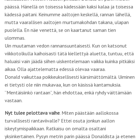
aikaa. Olla ajattelematta edessä olevaa vaaraa.
Donald vaikuttaa poikkeuksellisesti kärsimättömältä. Uiminen
ei tietysti ole niin mukavaa, kun on käsissä kantamuksia.
”Mentäisiinkö rantaan”, hän ehdottaa, enkä ryhdy väittämään
vastaan.
Nyt tulee pelottava vaihe
. Miten päästään aallokossa
turvallisesti rantaviivalle? Ettei osuta jonkun aallon
iskeytymispaikkaan. Ratkaisu on omalta osaltani
yksinkertainen. Pysyn metrin parin päässä Donaldista ja etenen
tarkkaan hänen tahdissaan.
Donald tarkkailee aaltoja. Sitten hän huutaa: ”Nyt.”
Uimme mahdollisimman nopeasti eteenpäin, nousemme
aallon harjalle ja kiidämme hetken aallon mukana. Donald
vilkaisee taakseen. ”Nyt.” Sama toistuu, uimme, aalto nostaa
ja vie. Donald katsoo taakseen. Ei sano mitään.
Mitä nyt, ihmettelen. Vasta sitten huomaan, että Donald
seisoo rantavedessä. Itse asiassa minäkin seison
rantavedessä.