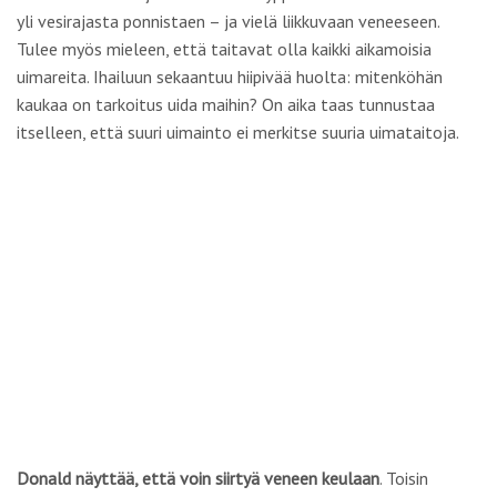
yli vesirajasta ponnistaen – ja vielä liikkuvaan veneeseen.
Tulee myös mieleen, että taitavat olla kaikki aikamoisia
uimareita. Ihailuun sekaantuu hiipivää huolta: mitenköhän
kaukaa on tarkoitus uida maihin? On aika taas tunnustaa
itselleen, että suuri uimainto ei merkitse suuria uimataitoja.
Donald näyttää, että voin siirtyä veneen keulaan
. Toisin
sanoen on syytä siirtyä pois verkkojen päältä. Minua
neuvotaan pitämään lujaa kiinni laidoista ja penkkilaudoista.
Tarpeellinen neuvo: vene keinahtelee aaltojen keskellä
jyrkästi puolelta toiselle.
Ajamme rannansuuntaisesti pienen pätkän länteen päin,
emmekä onneksi mene avomeren suuntaan. Sitten vauhtia
hidastetaan. Moottori sammutetaan välillä. Keinumme
aallokossa. Jäämme odottelemaan… Odottelemaan mitä? Se
ei minulle täysin selviä.