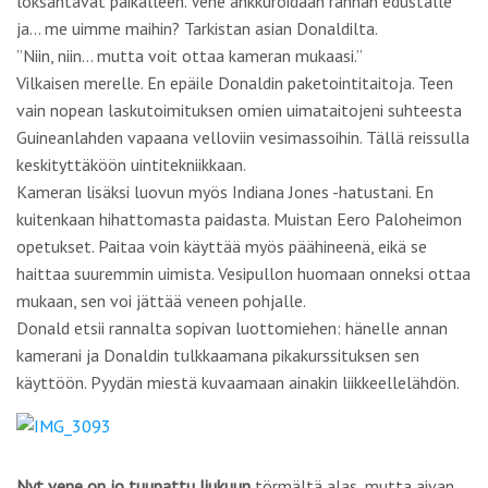
loksahtavat paikalleen. Vene ankkuroidaan rannan edustalle
ja… me uimme maihin? Tarkistan asian Donaldilta.
”Niin, niin… mutta voit ottaa kameran mukaasi.”
Vilkaisen merelle. En epäile Donaldin paketointitaitoja. Teen
vain nopean laskutoimituksen omien uimataitojeni suhteesta
Guineanlahden vapaana velloviin vesimassoihin. Tällä reissulla
keskityttäköön uintitekniikkaan.
Kameran lisäksi luovun myös Indiana Jones -hatustani. En
kuitenkaan hihattomasta paidasta. Muistan Eero Paloheimon
opetukset. Paitaa voin käyttää myös päähineenä, eikä se
haittaa suuremmin uimista. Vesipullon huomaan onneksi ottaa
mukaan, sen voi jättää veneen pohjalle.
Donald etsii rannalta sopivan luottomiehen: hänelle annan
kamerani ja Donaldin tulkkaamana pikakurssituksen sen
käyttöön. Pyydän miestä kuvaamaan ainakin liikkeellelähdön.
Nyt vene on jo tuupattu liukuun
törmältä alas, mutta aivan