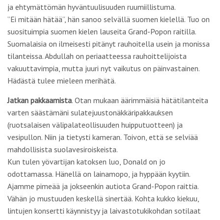
ja ehtymättömän hyväntuulisuuden ruumiillistuma.
”Ei mitään hätää”, hän sanoo selvällä suomen kielellä. Tuo on
suosituimpia suomen kielen lauseita Grand-Popon raitilla.
Suomalaisia on ilmeisesti pitänyt rauhoitella usein ja monissa
tilanteissa. Abdullah on periaatteessa rauhoittelijoista
vakuuttavimpia, mutta juuri nyt vaikutus on päinvastainen.
Hädästä tulee mieleen merihätä.
Jatkan pakkaamista
. Otan mukaan äärimmäisiä hätätilanteita
varten säästämäni sulatejuustonäkkäripakkauksen
(ruotsalaisen välipalateollisuuden huipputuotteen) ja
vesipullon. Niin ja tietysti kameran. Toivon, että se selviää
mahdollisista suolavesiroiskeista.
Kun tulen yövartijan katoksen luo, Donald on jo
odottamassa. Hänellä on lainamopo, ja hyppään kyytiin.
Ajamme pimeää ja jokseenkin autiota Grand-Popon raittia.
Vähän jo mustuuden keskellä sinertää. Kohta kukko kiekuu,
lintujen konsertti käynnistyy ja laivastotukikohdan sotilaat