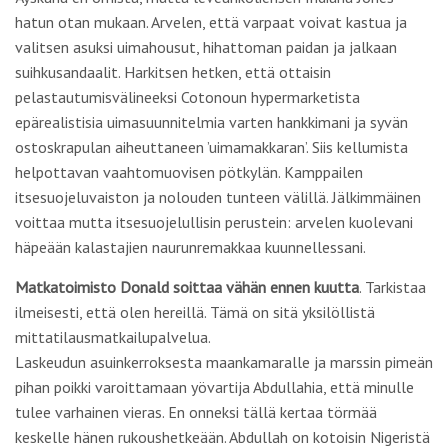
hatun otan mukaan. Arvelen, että varpaat voivat kastua ja
valitsen asuksi uimahousut, hihattoman paidan ja jalkaan
suihkusandaalit. Harkitsen hetken, että ottaisin
pelastautumisvälineeksi Cotonoun hypermarketista
epärealistisia uimasuunnitelmia varten hankkimani ja syvän
ostoskrapulan aiheuttaneen ’uimamakkaran’. Siis kellumista
helpottavan vaahtomuovisen pötkylän. Kamppailen
itsesuojeluvaiston ja nolouden tunteen välillä. Jälkimmäinen
voittaa mutta itsesuojelullisin perustein: arvelen kuolevani
häpeään kalastajien naurunremakkaa kuunnellessani.
Matkatoimisto Donald soittaa vähän ennen kuutta
. Tarkistaa
ilmeisesti, että olen hereillä. Tämä on sitä yksilöllistä
mittatilausmatkailupalvelua.
Laskeudun asuinkerroksesta maankamaralle ja marssin pimeän
pihan poikki varoittamaan yövartija Abdullahia, että minulle
tulee varhainen vieras. En onneksi tällä kertaa törmää
keskelle hänen rukoushetkeään. Abdullah on kotoisin Nigeristä