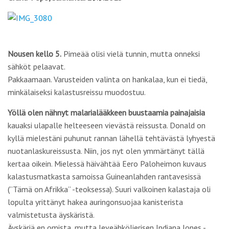
Nousen kello 5.
Pimeää olisi vielä tunnin, mutta onneksi
sähköt pelaavat.
Pakkaamaan. Varusteiden valinta on hankalaa, kun ei tiedä,
minkälaiseksi kalastusreissu muodostuu.
Yöllä olen nähnyt malarialääkkeen buustaamia painajaisia
kauaksi ulapalle helteeseen vievästä reissusta. Donald on
kyllä mielestäni puhunut rannan lähellä tehtävästä lyhyestä
nuotanlaskureissusta. Niin, jos nyt olen ymmärtänyt tällä
kertaa oikein. Mielessä häivähtää Eero Paloheimon kuvaus
kalastusmatkasta samoissa Guineanlahden rantavesissä
(”Tämä on Afrikka” -teoksessa). Suuri valkoinen kalastaja oli
lopulta yrittänyt hakea auringonsuojaa kanisterista
valmistetusta äyskäristä.
Äyskäriä en omista, mutta leveähkölierisen Indiana Jones -