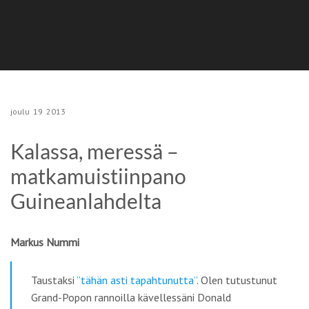
joulu
19
2013
Kalassa, meressä –
matkamuistiinpano
Guineanlahdelta
Markus Nummi
Taustaksi
”tähän asti tapahtunutta”
. Olen tutustunut
Grand-Popon rannoilla kävellessäni Donald