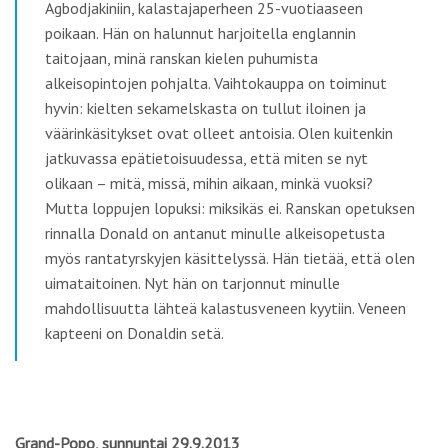
Agbodjakiniin, kalastajaperheen 25-vuotiaaseen
poikaan. Hän on halunnut harjoitella englannin
taitojaan, minä ranskan kielen puhumista
alkeisopintojen pohjalta. Vaihtokauppa on toiminut
hyvin: kielten sekamelskasta on tullut iloinen ja
väärinkäsitykset ovat olleet antoisia. Olen kuitenkin
jatkuvassa epätietoisuudessa, että miten se nyt
olikaan – mitä, missä, mihin aikaan, minkä vuoksi?
Mutta loppujen lopuksi: miksikäs ei. Ranskan opetuksen
rinnalla Donald on antanut minulle alkeisopetusta
myös rantatyrskyjen käsittelyssä. Hän tietää, että olen
uimataitoinen. Nyt hän on tarjonnut minulle
mahdollisuutta lähteä kalastusveneen kyytiin. Veneen
kapteeni on Donaldin setä.
Grand-Popo, sunnuntai 29.9.2013