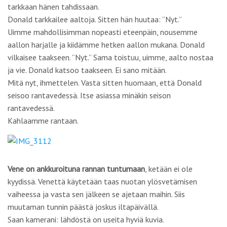
Kahlaamme rantaan.
Vene on ankkuroituna rannan tuntumaan
, ketään ei ole
kyydissä. Venettä käytetään taas nuotan ylösvetämisen
vaiheessa ja vasta sen jälkeen se ajetaan maihin. Siis
muutaman tunnin päästä joskus iltapäivällä.
Saan kamerani: lähdöstä on useita hyviä kuvia.
Haen repun ja saan taas Indiana Jones -hatun päähän.
Annan Donaldin ja Donaldin sedän kautta lahjoituksen
kalastusporukalle.
Donald jää hoitamaan lähistöllä olevia sipuliviljelmiään. Otan
mopokyydin Villa Karoon.
Olenkohan vielä jonkinlaisessa adrenaliini- ja
elämyshumalassa? Tai Donaldin sedän vodun-seremonioiden
taikapiirissä? En ehdi ottaa monta askelta Villa Karon pihalla,
kun alan nähdä näkyjä.