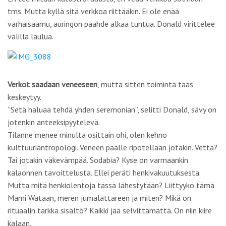
tms. Mutta kyllä sitä verkkoa riittääkin. Ei ole enää
varhaisaamu, auringon paahde alkaa tuntua. Donald virittelee
välillä laulua.
Verkot saadaan veneeseen
, mutta sitten toiminta taas
keskeytyy.
”Setä haluaa tehdä yhden seremonian”, selitti Donald, sävy on
jotenkin anteeksipyytelevä.
Tilanne menee minulta osittain ohi, olen kehno
kulttuuriantropologi. Veneen päälle ripotellaan jotakin. Vettä?
Tai jotakin väkevämpää. Sodabia? Kyse on varmaankin
kalaonnen tavoittelusta. Ellei peräti henkivakuutuksesta.
Mutta mitä henkiolentoja tässä lähestytään? Liittyykö tämä
Mami Wataan, meren jumalattareen ja miten? Mikä on
rituaalin tarkka sisältö? Kaikki jää selvittämättä. On niin kiire
kalaan.