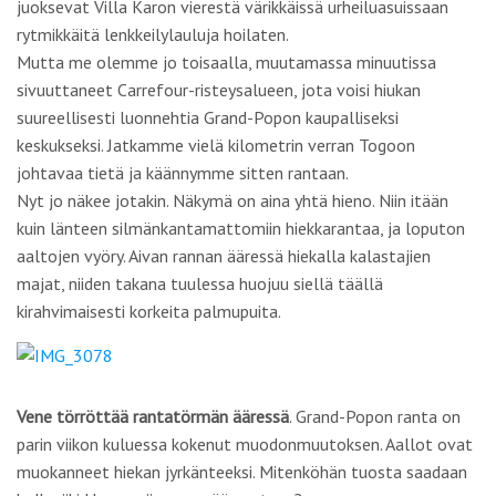
juoksevat Villa Karon vierestä värikkäissä urheiluasuissaan
rytmikkäitä lenkkeilylauluja hoilaten.
Mutta me olemme jo toisaalla, muutamassa minuutissa
sivuuttaneet Carrefour-risteysalueen, jota voisi hiukan
suureellisesti luonnehtia Grand-Popon kaupalliseksi
keskukseksi. Jatkamme vielä kilometrin verran Togoon
johtavaa tietä ja käännymme sitten rantaan.
Nyt jo näkee jotakin. Näkymä on aina yhtä hieno. Niin itään
kuin länteen silmänkantamattomiin hiekkarantaa, ja loputon
aaltojen vyöry. Aivan rannan ääressä hiekalla kalastajien
majat, niiden takana tuulessa huojuu siellä täällä
kirahvimaisesti korkeita palmupuita.
Vene törröttää rantatörmän ääressä
. Grand-Popon ranta on
parin viikon kuluessa kokenut muodonmuutoksen. Aallot ovat
muokanneet hiekan jyrkänteeksi. Mitenköhän tuosta saadaan