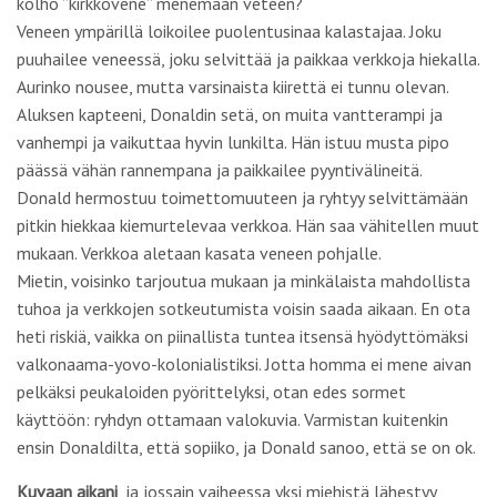
kolho ”kirkkovene” menemään veteen?
Veneen ympärillä loikoilee puolentusinaa kalastajaa. Joku
puuhailee veneessä, joku selvittää ja paikkaa verkkoja hiekalla.
Aurinko nousee, mutta varsinaista kiirettä ei tunnu olevan.
Aluksen kapteeni, Donaldin setä, on muita vantterampi ja
vanhempi ja vaikuttaa hyvin lunkilta. Hän istuu musta pipo
päässä vähän rannempana ja paikkailee pyyntivälineitä.
Donald hermostuu toimettomuuteen ja ryhtyy selvittämään
pitkin hiekkaa kiemurtelevaa verkkoa. Hän saa vähitellen muut
mukaan. Verkkoa aletaan kasata veneen pohjalle.
Mietin, voisinko tarjoutua mukaan ja minkälaista mahdollista
tuhoa ja verkkojen sotkeutumista voisin saada aikaan. En ota
heti riskiä, vaikka on piinallista tuntea itsensä hyödyttömäksi
valkonaama-yovo-kolonialistiksi. Jotta homma ei mene aivan
pelkäksi peukaloiden pyörittelyksi, otan edes sormet
käyttöön: ryhdyn ottamaan valokuvia. Varmistan kuitenkin
ensin Donaldilta, että sopiiko, ja Donald sanoo, että se on ok.
Kuvaan aikani
, ja jossain vaiheessa yksi miehistä lähestyy