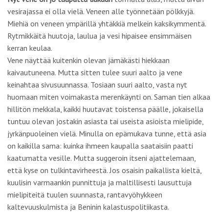
vesirajassa ei olla vielä. Veneen alle työnnetään pölkkyjä.
Miehiä on veneen ympärillä yhtäkkiä melkein kaksikymmentä.
Rytmikkäitä huutoja, laulua ja vesi hipaisee ensimmäisen
kerran keulaa.
Vene näyttää kuitenkin olevan jämäkästi hiekkaan
kaivautuneena. Mutta sitten tulee suuri aalto ja vene
keinahtaa sivusuunnassa. Tosiaan suuri aalto, vasta nyt
huomaan miten voimakasta merenkäynti on. Saman tien alkaa
hillitön mekkala, kaikki huutavat toistensa päälle, jokaisella
tuntuu olevan jostakin asiasta tai useista asioista mielipide,
jyrkänpuoleinen vielä. Minulla on epämukava tunne, että asia
on kaikilla sama: kuinka ihmeen kaupalla saataisiin paatti
kaatumatta vesille. Mutta suggeroin itseni ajattelemaan,
että kyse on tulkintavirheestä. Jos osaisin paikallista kieltä,
kuulisin varmaankin punnittuja ja maltillisesti lausuttuja
mielipiteitä tuulen suunnasta, rantavyöhykkeen
kaltevuuskulmista ja Beninin kalastuspolitiikasta.