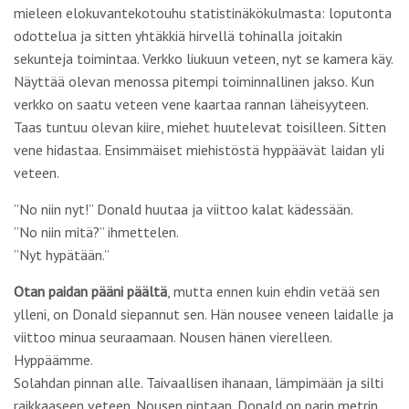
”No niin nyt!” Donald huutaa ja viittoo kalat kädessään.
”No niin mitä?” ihmettelen.
”Nyt hypätään.”
Otan paidan pääni päältä
, mutta ennen kuin ehdin vetää sen
ylleni, on Donald siepannut sen. Hän nousee veneen laidalle ja
viittoo minua seuraamaan. Nousen hänen vierelleen.
Hyppäämme.
Solahdan pinnan alle. Taivaallisen ihanaan, lämpimään ja silti
raikkaaseen veteen. Nousen pintaan. Donald on parin metrin
päässä. Hänellä on toisessa kädessään kaksi kalaa ja toisessa
kädessä paitani. Keinumme aaltojen keskellä, rannan lähellä,
mutta vaarallisen aaltojen murtumakohdan takana, ulapan
puolella. En näe venettä, se on kaartanut saman tien
ulommas.
Uin muutaman vedon rannansuuntaisesti. Kun on katsonut
viikkotolkulla kaihoisasti tätä kiellettyä aluetta, tuntuu, että
haluaisi vain jäädä siihen uiskentelemaan vaikka kuinka pitkäksi