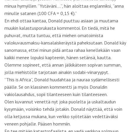
minua hymyillen. ”Ystäväni….”, hän aloittaa englanniksi, ”anna
minulle satanen (100 CFA = 0,15 €).”
En ehdi ottaa kantaa, Donald puuttuu asiaan ja muutama
muukin kalastusporukasta kommentoi. En tiedä, mitä he
puhuvat, mutta tuntuu, että miehen omatoimista
valokuvausmaksu-kansalaiskeräystä paheksutaan. Donald käy
sanomassa, ettei minun pidä antaa rahaa kenellekään vaan
kaikki menee lopuksi kapteenin, hänen setänsä, kautta.
Olemme sopineet, että annan jälkikäteen sopivan summan,
jolla miehistölle tarjotaan ainakin sodabi-viinaryypyt.
”This is Africa”, Donald huudahtaa ja nauraa sydämellisesti
päälle. Se on klassinen kommentti ja myös Donaldin
vakiolausahdus, sopii tilanteeseen kuin tilanteeseen.
Olen kuvannut venettä nyt joka puolelta ja uskaltaudun
kysymään, voisinko tehdä jotakin. Donald näyttää, että voin
olla ketjussa mukana, kun verkko syötetään vedettäväksi
veneen pohjalle. Pääsen hommiin.
En tee mitään katastrofaalista, en vedä verkkoa solmuun