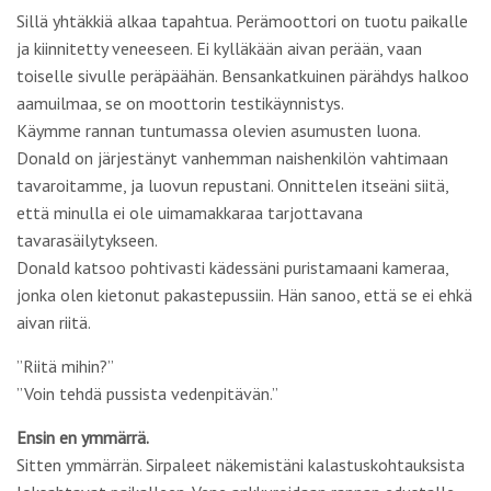
Sillä yhtäkkiä alkaa tapahtua. Perämoottori on tuotu paikalle
ja kiinnitetty veneeseen. Ei kylläkään aivan perään, vaan
toiselle sivulle peräpäähän. Bensankatkuinen pärähdys halkoo
aamuilmaa, se on moottorin testikäynnistys.
Käymme rannan tuntumassa olevien asumusten luona.
Donald on järjestänyt vanhemman naishenkilön vahtimaan
tavaroitamme, ja luovun repustani. Onnittelen itseäni siitä,
että minulla ei ole uimamakkaraa tarjottavana
tavarasäilytykseen.
Donald katsoo pohtivasti kädessäni puristamaani kameraa,
jonka olen kietonut pakastepussiin. Hän sanoo, että se ei ehkä
aivan riitä.
”Riitä mihin?”
”Voin tehdä pussista vedenpitävän.”
Ensin en ymmärrä.
Sitten ymmärrän. Sirpaleet näkemistäni kalastuskohtauksista