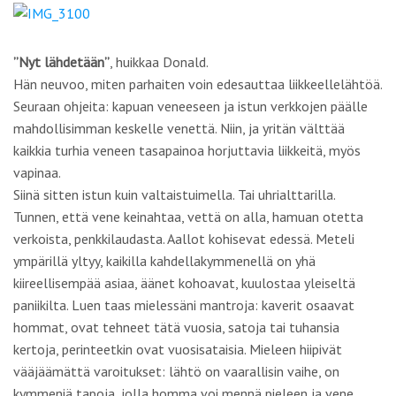
”Nyt lähdetään”
, huikkaa Donald.
Hän neuvoo, miten parhaiten voin edesauttaa liikkeellelähtöä.
Seuraan ohjeita: kapuan veneeseen ja istun verkkojen päälle
mahdollisimman keskelle venettä. Niin, ja yritän välttää
kaikkia turhia veneen tasapainoa horjuttavia liikkeitä, myös
vapinaa.
Siinä sitten istun kuin valtaistuimella. Tai uhrialttarilla.
Tunnen, että vene keinahtaa, vettä on alla, hamuan otetta
verkoista, penkkilaudasta. Aallot kohisevat edessä. Meteli
ympärillä yltyy, kaikilla kahdellakymmenellä on yhä
kiireellisempää asiaa, äänet kohoavat, kuulostaa yleiseltä
paniikilta. Luen taas mielessäni mantroja: kaverit osaavat
hommat, ovat tehneet tätä vuosia, satoja tai tuhansia
kertoja, perinteetkin ovat vuosisataisia. Mieleen hiipivät
vääjäämättä varoitukset: lähtö on vaarallisin vaihe, on
kymmeniä tapoja, jolla homma voi mennä pieleen ja vene