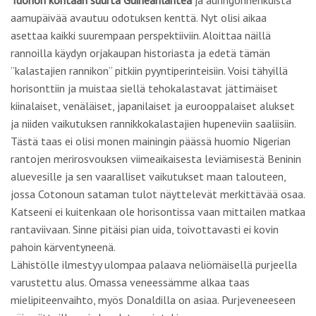
rantojen merirosvouksen viimeaikaisesta leviämisestä Beninin
aluevesille ja sen vaaralliset vaikutukset maan talouteen,
jossa Cotonoun sataman tulot näyttelevät merkittävää osaa.
Katseeni ei kuitenkaan ole horisontissa vaan mittailen matkaa
rantaviivaan. Sinne pitäisi pian uida, toivottavasti ei kovin
pahoin kärventyneenä.
Lähistölle ilmestyy ulompaa palaava neliömäisellä purjeella
varustettu alus. Omassa veneessämme alkaa taas
mielipiteenvaihto, myös Donaldilla on asiaa. Purjeveneeseen
päin viittoillaan ja huudetaan jotakin.
Yhtäkkiä yksi nuori mies hyppää veneestämme
. Hän ui sadan
metrin matkan purjeveneeseen ja kapuaa siihen. Uimari viipyy
hetken ja palaa sitten samaa vesireittiä. Hän tuo kaksi
haukimaista kalaa, taitavat olla barrakudia, ehkä kilon
painoisia. Hankintansa hän ojentaa Donaldille.
En ehdi selvittää mahdollisen ostoskuvion yksityiskohtia, kuka
jäi tai oli velkaa kenelle ja kuinka maksuliikenne suoritetaan.