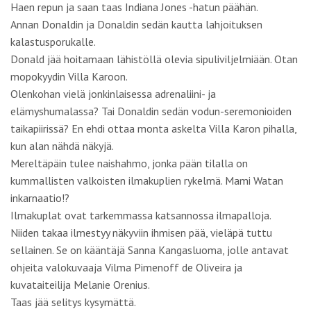
Mereltäpäin tulee naishahmo, jonka pään tilalla on
kummallisten valkoisten ilmakuplien rykelmä. Mami Watan
inkarnaatio!?
Ilmakuplat ovat tarkemmassa katsannossa ilmapalloja.
Niiden takaa ilmestyy näkyviin ihmisen pää, vieläpä tuttu
sellainen. Se on kääntäjä Sanna Kangasluoma, jolle antavat
ohjeita valokuvaaja Vilma Pimenoff de Oliveira ja
kuvataiteilija Melanie Orenius.
Taas jää selitys kysymättä.
”This is Villa Karo”, totean tottuneesti.
Kuulen myöhemmin Donaldilta, että kalansaalis oli ollut
erinomainen
ja koko venekunta on ollut hyvällä mielellä.
Saaliin arvo voi olla hyvänä päivänä usean tuhannen euron
kokoluokkaa. Mutta sitten tulee niitä huonoja päivä. Tuloista
kolmasosa menee veneen omistajapäällikölle, jolla on
kontollaan veneen ja pyyntivälineiden kulut. Loput kaksi
kolmasosaa menee miehistön jäsenille, joita voi olla