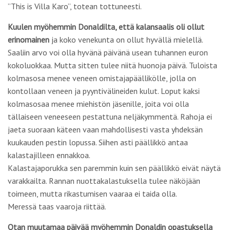
tällaiseen veneeseen pestattuna neljäkymmentä. Rahoja ei
jaeta suoraan käteen vaan mahdollisesti vasta yhdeksän
kuukauden pestin lopussa. Siihen asti päällikkö antaa
kalastajilleen ennakkoa.
Kalastajaporukka sen paremmin kuin sen päällikkö eivät näytä
varakkailta. Rannan nuottakalastuksella tulee näköjään
toimeen, mutta rikastumisen vaaraa ei taida olla.
Meressä taas vaaroja riittää.
Otan muutamaa päivää myöhemmin Donaldin opastuksella
tuntumaa ranta-aallokon voimaan
. Saan nopeasti huomata,
että tilanne riistäytyy helposti käsistä.
Grand-Popon rantoja koskee jyrkkäsävyinen ja traagisten
kokemusten perustelema suositus: meressä ei pidä uida.
Virtaukset ovat arvaamattomia ja väkeviä, aaltojen voima
valtava. Hukkuneiden joukkoon kuuluu niin turisteja kuin
kalastajia.
Mutta onneksi meren antimista pääsee nauttimaan ilman