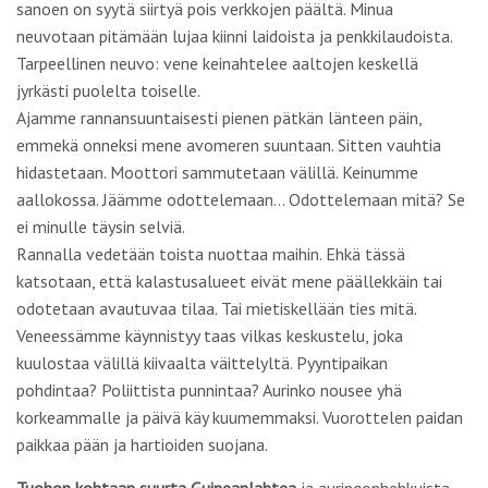
Rannalla vedetään toista nuottaa maihin. Ehkä tässä
katsotaan, että kalastusalueet eivät mene päällekkäin tai
odotetaan avautuvaa tilaa. Tai mietiskellään ties mitä.
Veneessämme käynnistyy taas vilkas keskustelu, joka
kuulostaa välillä kiivaalta väittelyltä. Pyyntipaikan
pohdintaa? Poliittista punnintaa? Aurinko nousee yhä
korkeammalle ja päivä käy kuumemmaksi. Vuorottelen paidan
paikkaa pään ja hartioiden suojana.
Tuohon kohtaan suurta Guineanlahtea
ja auringonhehkuista
aamupäivää avautuu odotuksen kenttä. Nyt olisi aikaa
asettaa kaikki suurempaan perspektiiviin. Aloittaa näillä
rannoilla käydyn orjakaupan historiasta ja edetä tämän
”kalastajien rannikon” pitkiin pyyntiperinteisiin. Voisi tähyillä
horisonttiin ja muistaa siellä tehokalastavat jättimäiset
kiinalaiset, venäläiset, japanilaiset ja eurooppalaiset alukset
ja niiden vaikutuksen rannikkokalastajien hupeneviin saaliisiin.
Tästä taas ei olisi monen mainingin päässä huomio Nigerian