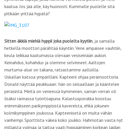
kaatua. Jos jää alle, käy huonosti. Kummalle puolelle sitä
pitikään yrittää hypätä?
Sitten äkkiä miehiä hyppii joka puolelta kyytiin
, ja samalla
hetkellä moottori pärähtää käyntiin. Vene ampaisee vauhtiin,
keula leikkaa kaatumassa olevaan vesiseinään aukon.
Keinahdus, kohahdus ja olemme selvinneet. Aaltojen
murtuma-alue on takana, ratsastamme aalloilla.
Uskallan katsoa ympärilläni. Kapteeni ohjaa perämoottoria.
Donald näyttää peukkuaan: hän on seisaallaan ja kääntelee
peräsintä. Meitä on veneessä kymmenen, saman verran oli
lisäksi rannassa työntöapuna. Kalastusporukka koostuu
enimmäkseen parikymppisistä kavereista, ehkä jokunen
kolmikymppinen joukossa. Kapteenisetä on muita vähän
vanhempi. Sporttista väkeä koko joukko. Hahmotan vasta nyt
millaista voimaa ja taitoa vaati hyppääminen korkean laidan