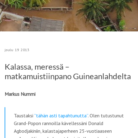
joulu
19
2013
Kalassa, meressä –
matkamuistiinpano Guineanlahdelta
Markus Nummi
Taustaksi
”tähän asti tapahtunutta”
. Olen tutustunut
Grand-Popon rannoilla kävellessäni Donald
Agbodjakiniin, kalastajaperheen 25-vuotiaaseen