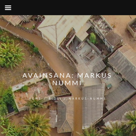
AVAINSANA:
MARKUS
NUMMI
HOME
/
BLOGI
/
MARKUS-NUMMI