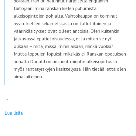
poikaan. Hän on halunnut harjoitella englannin
taitojaan, minä ranskan kielen puhumista
alkeisopintojen pohjalta. Vaihtokauppa on toiminut
hyvin: kielten sekamelskasta on tullut iloinen ja
väärinkäsitykset ovat olleet antoisia. Olen kuitenkin
jatkuvassa epätietoisuudessa, että miten se nyt
olikaan – mitä, missä, mihin aikaan, minkä vuoksi?
Mutta loppujen lopuksi: miksikäs ei. Ranskan opetuksen
rinnalla Donald on antanut minulle alkeisopetusta
myös rantatyrskyjen käsittelyssä. Hän tietää, että olen
uimataitoinen.
…
Lue lisää