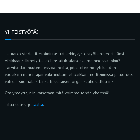
YHTEISTYÖTÄ?
Haluatko viedä liiketoimintasi tai kehitysyhteistyöhankkeesi Länsi-
Afrikkaan? Ihmetyttääkö länsiafrikkalaisessa meiningissä jokin?
Tarvitsetko muuten neuvoa meiltä, jotka olemme yli kahden
vuosikymmenen ajan vakiinnuttaneet paikkamme Beninissä ja luoneet
vahvan suomalais-länsiafrikkalaisen organisaatiokulttuurin?
Ota yhteyttä, niin katsotaan mitä voimme tehdä yhdessä!
Tilaa uutiskirje
täältä
.