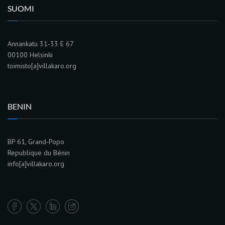
SUOMI
Annankatu 31-33 E 67
00100 Helsinki
toimisto[a]villakaro.org
BENIN
BP 61, Grand-Popo
Republique du Bénin
info[a]villakaro.org