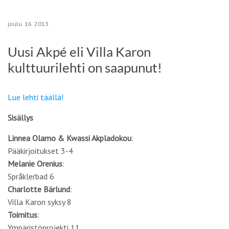
joulu
16
2013
Uusi Akpé eli Villa Karon
kulttuurilehti on saapunut!
Lue lehti täällä!
Sisällys
Linnea Olamo & Kwassi Akpladokou
:
Pääkirjoitukset 3-4
Melanie Orenius
:
Språklerbad 6
Charlotte Bärlund
:
Villa Karon syksy 8
Toimitus
:
Ympäristöprojekti 11