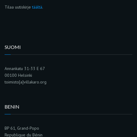
Tilaa uutiskirje
täältä
.
SUOMI
Annankatu 31-33 E 67
00100 Helsinki
toimisto[a]villakaro.org
BENIN
BP 61, Grand-Popo
Republique du Bénin