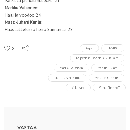
Pankista pienoismuseoksi 21
Markku Valkonen
:
Haiti ja voodoo 24
Matti-Juhani Karila
:
Haastattelussa herra Sunnuntai 28
0
Akpé
ENVIRO
Le petit musée de la Villa Karo
Markku Valkonen
Markus Nummi
Matti-Juhani Karila
Melanie Orenius
Villa Karo
Vilma Pimenoff
VASTAA