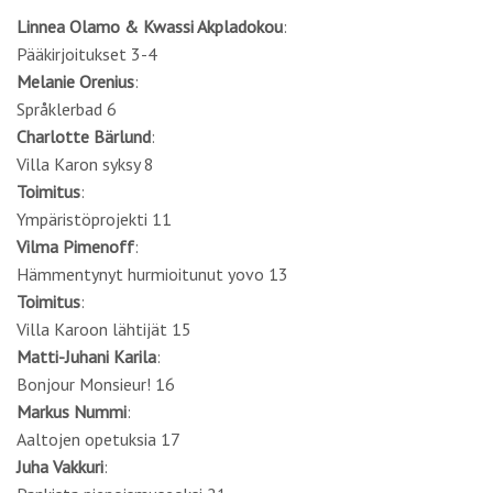
Linnea Olamo & Kwassi Akpladokou
:
Pääkirjoitukset 3-4
Melanie Orenius
:
Språklerbad 6
Charlotte Bärlund
:
Villa Karon syksy 8
Toimitus
:
Ympäristöprojekti 11
Vilma Pimenoff
:
Hämmentynyt hurmioitunut yovo 13
Toimitus
:
Villa Karoon lähtijät 15
Matti-Juhani Karila
:
Bonjour Monsieur! 16
Markus Nummi
:
Aaltojen opetuksia 17
Juha Vakkuri
: