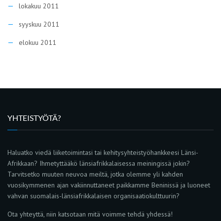
lokakuu 2011
syyskuu 2011
elokuu 2011
YHTEISTYÖTÄ?
Haluatko viedä liiketoimintasi tai kehitysyhteistyöhankkeesi Länsi-
Afrikkaan? Ihmetyttääkö länsiafrikkalaisessa meiningissä jokin?
Tarvitsetko muuten neuvoa meiltä, jotka olemme yli kahden
vuosikymmenen ajan vakiinnuttaneet paikkamme Beninissä ja luoneet
vahvan suomalais-länsiafrikkalaisen organisaatiokulttuurin?
Ota yhteyttä, niin katsotaan mitä voimme tehdä yhdessä!