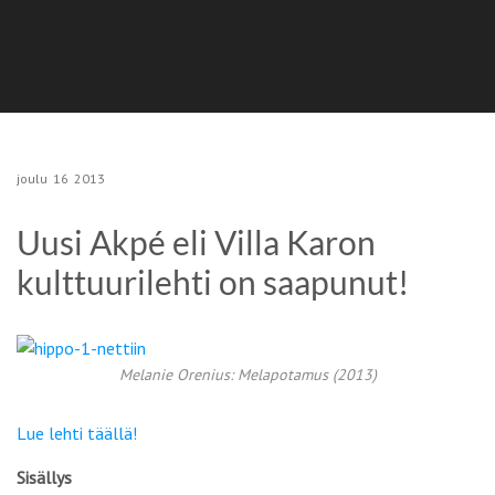
joulu
16
2013
Uusi Akpé eli Villa Karon
kulttuurilehti on saapunut!
Melanie Orenius: Melapotamus (2013)
Lue lehti täällä!
Sisällys