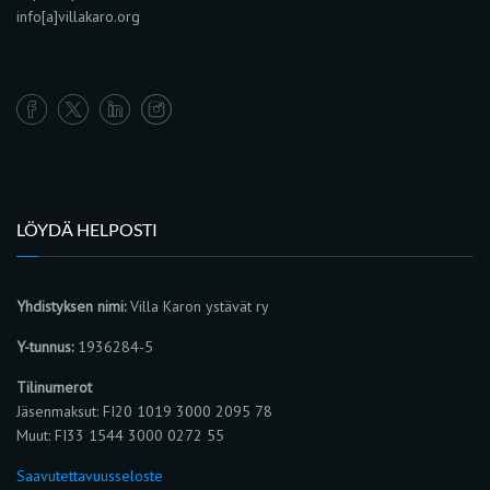
info[a]villakaro.org
LÖYDÄ HELPOSTI
Yhdistyksen nimi:
Villa Karon ystävät ry
Y-tunnus:
1936284-5
Tilinumerot
Jäsenmaksut: FI20 1019 3000 2095 78
Muut: FI33 1544 3000 0272 55
Saavutettavuusseloste