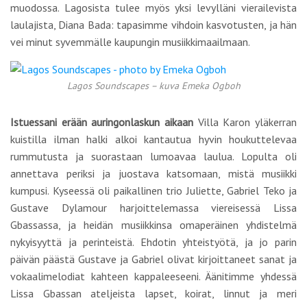
muodossa. Lagosista tulee myös yksi levylläni vierailevista
laulajista, Diana Bada: tapasimme vihdoin kasvotusten, ja hän
vei minut syvemmälle kaupungin musiikkimaailmaan.
Lagos Soundscapes – kuva Emeka Ogboh
Istuessani erään auringonlaskun aikaan
Villa Karon yläkerran
kuistilla ilman halki alkoi kantautua hyvin houkuttelevaa
rummutusta ja suorastaan lumoavaa laulua. Lopulta oli
annettava periksi ja juostava katsomaan, mistä musiikki
kumpusi. Kyseessä oli paikallinen trio Juliette, Gabriel Teko ja
Gustave Dylamour harjoittelemassa viereisessä Lissa
Gbassassa, ja heidän musiikkinsa omaperäinen yhdistelmä
nykyisyyttä ja perinteistä. Ehdotin yhteistyötä, ja jo parin
päivän päästä Gustave ja Gabriel olivat kirjoittaneet sanat ja
vokaalimelodiat kahteen kappaleeseeni. Äänitimme yhdessä
Lissa Gbassan ateljeista lapset, koirat, linnut ja meri