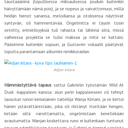
taustaääninä (lopullisessa miksauksessa jouduin kuitenkin
häivyttämään nämä pois), ja se nopeus ja vaivattomuus, millä
heidän hienot sanansa, melodiansa ja otoksensa näyttivät
syntyvän, oli hämmentävää. Ongelmitta ei täysin tosin
selvitty, erimielisyyksiä tuli rahasta tai lähinnä siitä, missä
vaiheessa projektia se tulisi maksaa ja mitä se kattaisi.
Pääsimme kuitenkin sopuun, ja Gustaven vokaalit päätyivät
lopulta parantamaan albumini nimikkoraidan.
Adjan kitara
Hämmästyttävä tapaus
sattui Gabrielin työstämän Wild At
Dusk -kappaleen kanssa: alun perin kappaleeseen oli tehnyt
lausutun runon kenialainen taiteilija Wanja Kimani, ja se kertoi
hänen ystävättärestään, joka oli riistänyt itseltään hengen,
ketään siitä varoittamatta, ongelmistaan kenellekään
avautumatta. Wanjan koskettava runo ei kuitenkaan tuntunut
istuvan rytmikkääseen taustaani, ja Gabriel ei tiennyt sanoista