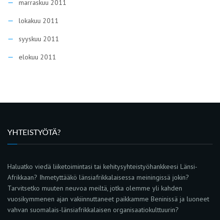
marraskuu 2011
lokakuu 2011
syyskuu 2011
elokuu 2011
YHTEISTYÖTÄ?
Haluatko viedä liiketoimintasi tai kehitysyhteistyöhankkeesi Länsi-
Afrikkaan? Ihmetyttääkö länsiafrikkalaisessa meiningissä jokin?
Tarvitsetko muuten neuvoa meiltä, jotka olemme yli kahden
vuosikymmenen ajan vakiinnuttaneet paikkamme Beninissä ja luoneet
vahvan suomalais-länsiafrikkalaisen organisaatiokulttuurin?