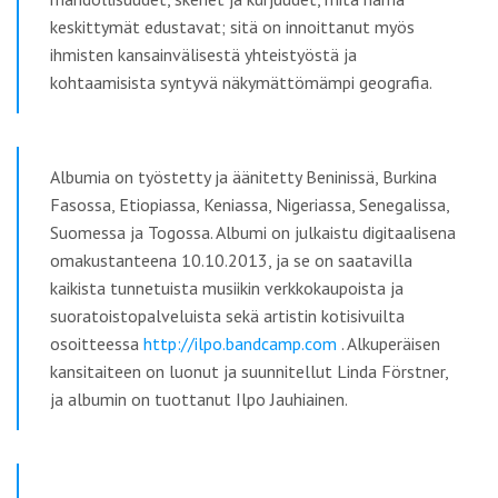
keskittymät edustavat; sitä on innoittanut myös
ihmisten kansainvälisestä yhteistyöstä ja
kohtaamisista syntyvä näkymättömämpi geografia.
Albumia on työstetty ja äänitetty Beninissä, Burkina
Fasossa, Etiopiassa, Keniassa, Nigeriassa, Senegalissa,
Suomessa ja Togossa. Albumi on julkaistu digitaalisena
omakustanteena 10.10.2013, ja se on saatavilla
kaikista tunnetuista musiikin verkkokaupoista ja
suoratoistopalveluista sekä artistin kotisivuilta
osoitteessa
http://ilpo.bandcamp.com
. Alkuperäisen
kansitaiteen on luonut ja suunnitellut Linda Förstner,
ja albumin on tuottanut Ilpo Jauhiainen.