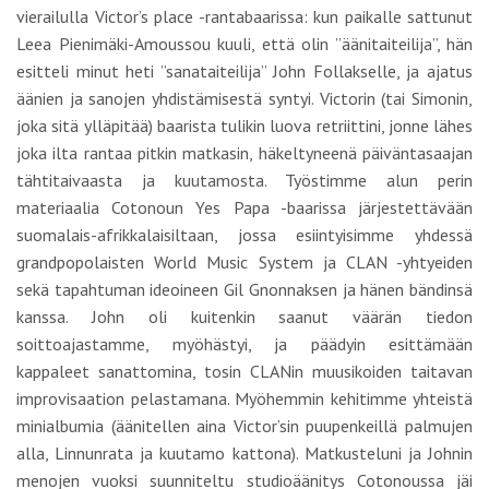
vierailulla Victor’s place -rantabaarissa: kun paikalle sattunut
Leea Pienimäki-Amoussou kuuli, että olin ”äänitaiteilija”, hän
esitteli minut heti ”sanataiteilija” John Follakselle, ja ajatus
äänien ja sanojen yhdistämisestä syntyi. Victorin (tai Simonin,
joka sitä ylläpitää) baarista tulikin luova retriittini, jonne lähes
joka ilta rantaa pitkin matkasin, häkeltyneenä päiväntasaajan
tähtitaivaasta ja kuutamosta. Työstimme alun perin
materiaalia Cotonoun Yes Papa -baarissa järjestettävään
suomalais-afrikkalaisiltaan, jossa esiintyisimme yhdessä
grandpopolaisten World Music System ja CLAN -yhtyeiden
sekä tapahtuman ideoineen Gil Gnonnaksen ja hänen bändinsä
kanssa. John oli kuitenkin saanut väärän tiedon
soittoajastamme, myöhästyi, ja päädyin esittämään
kappaleet sanattomina, tosin CLANin muusikoiden taitavan
improvisaation pelastamana. Myöhemmin kehitimme yhteistä
minialbumia (äänitellen aina Victor’sin puupenkeillä palmujen
alla, Linnunrata ja kuutamo kattona). Matkusteluni ja Johnin
menojen vuoksi suunniteltu studioäänitys Cotonoussa jäi