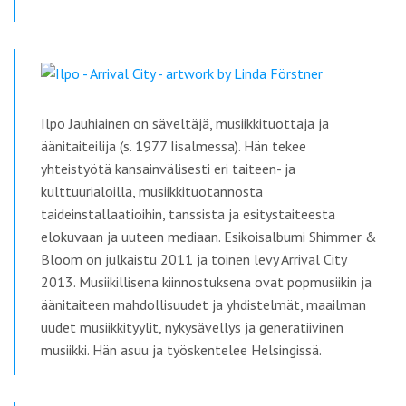
Ilpo Jauhiainen on säveltäjä, musiikkituottaja ja
äänitaiteilija (s. 1977 Iisalmessa). Hän tekee
yhteistyötä kansainvälisesti eri taiteen- ja
kulttuurialoilla, musiikkituotannosta
taideinstallaatioihin, tanssista ja esitystaiteesta
elokuvaan ja uuteen mediaan. Esikoisalbumi Shimmer &
Bloom on julkaistu 2011 ja toinen levy Arrival City
2013. Musiikillisena kiinnostuksena ovat popmusiikin ja
äänitaiteen mahdollisuudet ja yhdistelmät, maailman
uudet musiikkityylit, nykysävellys ja generatiivinen
musiikki. Hän asuu ja työskentelee Helsingissä.