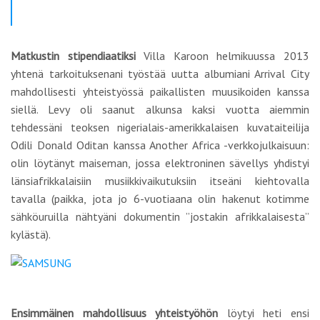
Matkustin stipendiaatiksi
Villa Karoon helmikuussa 2013
yhtenä tarkoituksenani työstää uutta albumiani Arrival City
mahdollisesti yhteistyössä paikallisten muusikoiden kanssa
siellä. Levy oli saanut alkunsa kaksi vuotta aiemmin
tehdessäni teoksen nigerialais-amerikkalaisen kuvataiteilija
Odili Donald Oditan kanssa Another Africa -verkkojulkaisuun:
olin löytänyt maiseman, jossa elektroninen sävellys yhdistyi
länsiafrikkalaisiin musiikkivaikutuksiin itseäni kiehtovalla
tavalla (paikka, jota jo 6-vuotiaana olin hakenut kotimme
sähköuruilla nähtyäni dokumentin ”jostakin afrikkalaisesta”
kylästä).
Ensimmäinen mahdollisuus yhteistyöhön
löytyi heti ensi