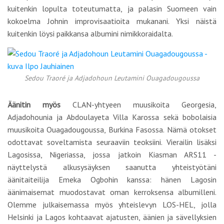
kuitenkin lopulta toteutumatta, ja palasin Suomeen vain
kokoelma Johnin improvisaatioita mukanani. Yksi näistä
kuitenkin löysi paikkansa albumini nimikkoraidalta.
Sedou Traoré ja Adjadohoun Leutamini Ouagadougoussa
Äänitin myös
CLAN-yhtyeen muusikoita Georgesia,
Adjadohounia ja Abdoulayeta Villa Karossa sekä bobolaisia
muusikoita Ouagadougoussa, Burkina Fasossa. Nämä otokset
odottavat soveltamista seuraaviin teoksiini. Vierailin lisäksi
Lagosissa, Nigeriassa, jossa jatkoin Kiasman ARS11 -
näyttelystä alkusysäyksen saanutta yhteistyötäni
äänitaiteilija Emeka Ogbohin kanssa: hänen Lagosin
äänimaisemat muodostavat oman kerroksensa albumilleni.
Olemme julkaisemassa myös yhteislevyn LOS-HEL, jolla
Helsinki ja Lagos kohtaavat ajatusten, äänien ja sävellyksien