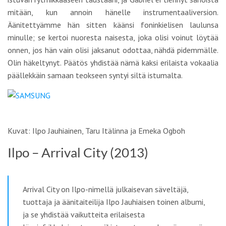
mitään, kun annoin hänelle instrumentaaliversion.
Äänitettyämme hän sitten käänsi foninkielisen laulunsa
minulle; se kertoi nuoresta naisesta, joka olisi voinut löytää
onnen, jos hän vain olisi jaksanut odottaa, nähdä pidemmälle.
Olin häkeltynyt. Päätös yhdistää nämä kaksi erilaista vokaalia
päällekkäin samaan teokseen syntyi siltä istumalta.
Kuvat: Ilpo Jauhiainen, Taru Itälinna ja Emeka Ogboh
Ilpo – Arrival City (2013)
Arrival City on Ilpo-nimellä julkaisevan säveltäjä,
tuottaja ja äänitaiteilija Ilpo Jauhiaisen toinen albumi,
ja se yhdistää vaikutteita erilaisesta