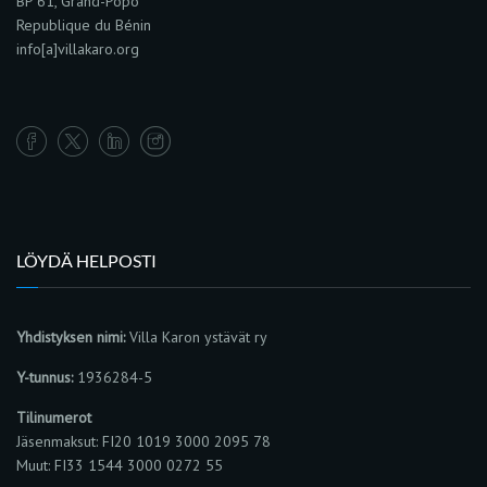
BP 61, Grand-Popo
Republique du Bénin
info[a]villakaro.org
LÖYDÄ HELPOSTI
Yhdistyksen nimi:
Villa Karon ystävät ry
Y-tunnus:
1936284-5
Tilinumerot
Jäsenmaksut: FI20 1019 3000 2095 78
Muut: FI33 1544 3000 0272 55