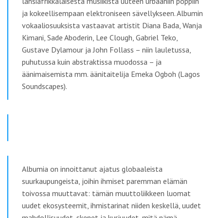
länsiafrikkalaisesta musiikista uuteen urbaaniin poppiin
ja kokeellisempaan elektroniseen sävellykseen. Albumin
vokaaliosuuksista vastaavat artistit Diana Bada, Wanja
Kimani, Sade Aboderin, Lee Clough, Gabriel Teko,
Gustave Dylamour ja John Follass – niin lauletussa,
puhutussa kuin abstraktissa muodossa – ja
äänimaisemista mm. äänitaitelija Emeka Ogboh (Lagos
Soundscapes).
Albumia on innoittanut ajatus globaaleista
suurkaupungeista, joihin ihmiset paremman elämän
toivossa muuttavat: tämän muuttoliikkeen luomat
uudet ekosysteemit, ihmistarinat niiden keskellä, uudet
mahdollisuudet, skenet ja kurjuudet, mitä nämä