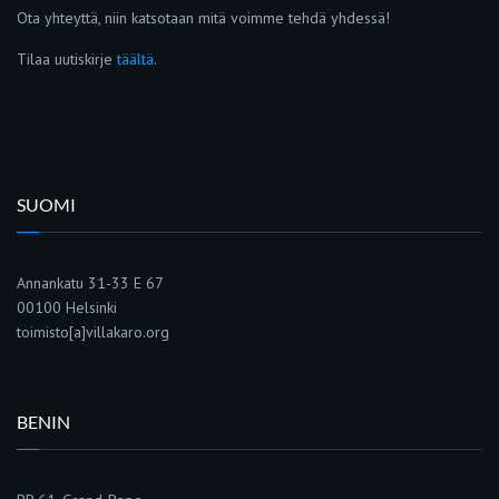
Ota yhteyttä, niin katsotaan mitä voimme tehdä yhdessä!
Tilaa uutiskirje
täältä
.
SUOMI
Annankatu 31-33 E 67
00100 Helsinki
toimisto[a]villakaro.org
BENIN