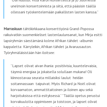
”Olin kuullut Villa Karon konserteista ja jo Suomessa
unelmoin konsertoinnista ja siitä, että pääsisin täällä
ollessani työskentelemään paikallisten lasten kanssa.”
Marraskuun
tähtikirkkaana konserttiyönä Grand-Popossa
raikuivatkin suomenkieliset lastenlaulunsanat, kun Mirja esitti
lapsiryhmän säestämänä kolme Afrikan tähdet -albumin
kappaletta: Kärryleikin, Afrikan tähdet ja Avaruusauton.
Työryhmäläisistään hän iloitsee:
”Lapset olivat aivan ihania: positiivisia, kuuntelevaisia,
täynnä energiaa ja jokaisella solullaan mukana! Oli
kiinnostavaa seurata millaisiksi laulut heidän
soitannassaan taipuivat. Myös Richard ja Noël olivat
korvaamaton, ammattitaitoinen ja iloinen apu sekä
harjoituksissa että esityksessä.” ”Täällä opetus perustui
korvakuulolta oppimiseen ja toistoon, ja lapset olivat