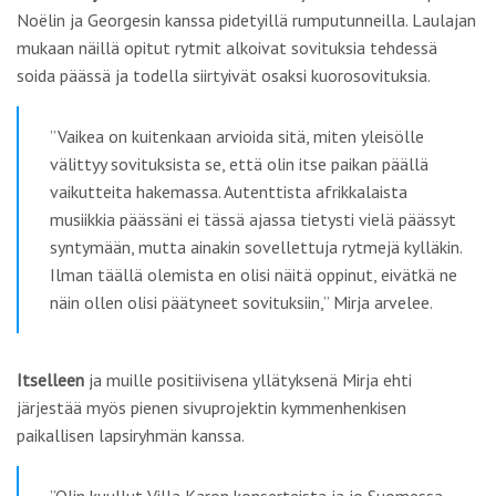
Noëlin ja Georgesin kanssa pidetyillä rumputunneilla. Laulajan
mukaan näillä opitut rytmit alkoivat sovituksia tehdessä
soida päässä ja todella siirtyivät osaksi kuorosovituksia.
”Vaikea on kuitenkaan arvioida sitä, miten yleisölle
välittyy sovituksista se, että olin itse paikan päällä
vaikutteita hakemassa. Autenttista afrikkalaista
musiikkia päässäni ei tässä ajassa tietysti vielä päässyt
syntymään, mutta ainakin sovellettuja rytmejä kylläkin.
Ilman täällä olemista en olisi näitä oppinut, eivätkä ne
näin ollen olisi päätyneet sovituksiin,” Mirja arvelee.
Itselleen
ja muille positiivisena yllätyksenä Mirja ehti
järjestää myös pienen sivuprojektin kymmenhenkisen
paikallisen lapsiryhmän kanssa.