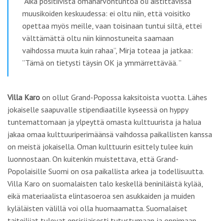
”Aika positiivista omanarvontuntoa oli aistittavissa
muusikoiden keskuudessa: ei oltu niin, että voisitko
opettaa myös meille, vaan toisinaan tuntui siltä, ettei
välttämättä oltu niin kiinnostuneita saamaan
vaihdossa muuta kuin rahaa”, Mirja toteaa ja jatkaa:
”Tämä on tietysti täysin OK ja ymmärrettävää. ”
Villa Karo
on ollut Grand-Popossa kaksitoista vuotta. Lähes
jokaiselle saapuvalle stipendiaatille kyseessä on hyppy
tuntemattomaan ja ylpeyttä omasta kulttuurista ja halua
jakaa omaa kulttuuriperimäänsä vaihdossa paikallisten kanssa
on meistä jokaisella. Oman kulttuurin esittely tulee kuin
luonnostaan. On kuitenkin muistettava, että Grand-
Popolaisille Suomi on osa paikallista arkea ja todellisuutta.
Villa Karo on suomalaisten talo keskellä beniniläistä kylää,
eikä materiaalista elintasoeroa sen asukkaiden ja muiden
kyläläisten välillä voi olla huomaamatta. Suomalaiset
taiteilijat tulevat ensisijaisesti tutustumaan ja oppimaan