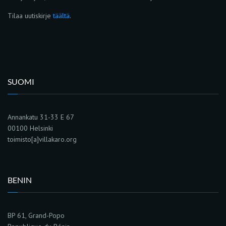
Tilaa uutiskirje
täältä
.
SUOMI
Annankatu 31-33 E 67
00100 Helsinki
toimisto[a]villakaro.org
BENIN
BP 61, Grand-Popo