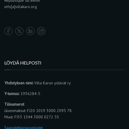
Republique du Bénin
info[a]villakaro.org
LÖYDÄ HELPOSTI
Yhdistyksen nimi:
Villa Karon ystävät ry
Y-tunnus:
1936284-5
Tilinumerot
Jäsenmaksut: FI20 1019 3000 2095 78
Muut: FI33 1544 3000 0272 55
Saavutettavuusseloste