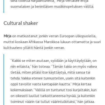
siinä todella harjaantuneita,” Mirja vertailee eroja
suomalaisen ja beniniläisen musiikinopetuksen välillä.
Cultural shaker
Mirja
on matkustanut jonkin verran Euroopan ulkopuolella,
muttei koskaan Afrikassa Marokkoa lukuun ottamatta ja suuri
kulttuuriero yllätti häntä jonkin verran.
”Kaikki se miten asutaan, syödään ja käyttäydytään, on
niin erilaista,” hän toteaa. ”Tämän takia on myös vaikea
tietää, miten pitäisi itse käyttäytyä, mitä sanoa tai
tehdä. Vaikka etenee tunnustellen, usein sitä kuitenkin
oppii tavoille vasta kantapään kautta.” Mirja kertaa
kokemuksiaan. ”Välillä on tuntunut tosi kurjaltakin, kun
on oikeasti luullut tarkoittaneensa hyvää, ja kuitenkin
toiminut väärin tai tullut väärintulkituksi,” hän jatkaa.