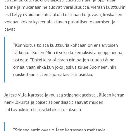
tänne ja mukanaan he tuovat varallisuutta. Vieraan kulttuurin
esittelyyn voidaan suhtautua toisinaan torjuvasti, koska sen
voidaan kokea kyseenalaistavan paikallisen osaamisen ja
tavat.
”Kunnioitus toista kulttuuria kohtaan on ensiarvoisen
tärkeää. ” Kuten Mirja itsekin kokemuksistaan oppineena
toteaa: ”Ehkei idea olekaan niin paljon tuoda tänne
omaa, vaan ehkä kun joku joskus tulee Suomeen, niin
opiskellaan sitten suomalaista musiikkia.”
Ja itse
Villa Karosta ja muista stipendiaateista. Jälleen kerran
henkilökunta ja toiset stipendiaatit saavat muiden
tuttavuuksien lisäksi kiitoksia osakseen:
”Stipendiaatit ovat olleet kerrassaan mahtavia