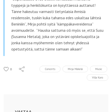
tyyppejä ja henkilökunta on kysyttäessä auttanut!
Tänne hakeutuu varmasti tietynlaisia ihmisiä
residenssiin, tuskin kuka tahansa edes uskaltaa lähteä
Beniniiin”, Mirja pohtii syitä ”kämppäkavereidensa”
avoimuudelle. ”Hauska sattuma oli myös se, että Susu
(Susanna Hietala), joka on ystäväni opiskeluajoilta ja
jonka kanssa myöhemmin olen tehnyt yhdessä
opetustyötä, sattui tänne samaan aikaan!”
0
Concerts
Mirja Mäkelä
Music
Villa Karo
VASTAA