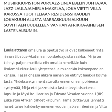
MUSIIKKIOPISTON POP/JAZZ-LINJA EBELIN JOHTAJAA,
JAZZ-LAULAJA MIRJA MÄKELÄÄ, JOKA VIETTI VILLA
KAROSSA TUOTTELIAAN RESIDENSSIKAUDEN
LOKAKUUN ALUSTA MARRASKUUN ALKUUN
SOVITTAEN UUDELLEEN VANHAN AFRIKKA-AIHEISEN
LASTENALBUMIN.
Laulajattaren
oma ura ja opetustyö ja ovat kulkeneet rinta
rinnan Sibelius-Akatemian opiskeluajoista saakka. Mirja on
tehnyt paljon musiikkia niin omalla nimellään kuin
JimJamMurMur-lauluyhtyeensä ja muidenkin kokoonpanojen
kanssa. Tässä ohessa ahkera nainen on ehtinyt hankkia kolme
lasta. Yhdeksänkymmentäluvulla ennen omien poikiensa
syntymää, Mirja etsi jazzmaista lastenlevyä sisartensa
lapsille ja löysi Iro Haarlan ja Edward Vesalan vuonna 1989
julkaistun Afrikan tähdet -albumin. Tämä tuttavuus lennätti
hänet lähes kahdenkymmenen vuoden jälkeen Beniniin ja Villa