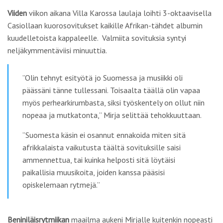
Viiden
viikon aikana Villa Karossa laulaja loihti 3-oktaavisella
Casiollaan kuorosovitukset kaikille Afrikan-tähdet albumin
kuudelletoista kappaleelle. Valmiita sovituksia syntyi
neljäkymmentäviisi minuuttia.
”Olin tehnyt esityötä jo Suomessa ja musiikki oli
päässäni tänne tullessani. Toisaalta täällä olin vapaa
myös perhearkirumbasta, siksi työskentely on ollut niin
nopeaa ja mutkatonta,” Mirja selittää tehokkuuttaan.
”Suomesta käsin ei osannut ennakoida miten sitä
afrikkalaista vaikutusta täältä sovituksille saisi
ammennettua, tai kuinka helposti sitä löytäisi
paikallisia muusikoita, joiden kanssa pääsisi
opiskelemaan rytmejä.”
Beniniläisrytmiikan
maailma aukeni Mirjalle kuitenkin nopeasti