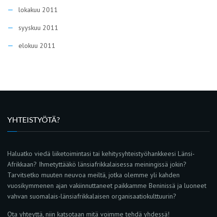
lokakuu 2011
syyskuu 2011
elokuu 2011
YHTEISTYÖTÄ?
Haluatko viedä liiketoimintasi tai kehitysyhteistyöhankkeesi Länsi-
Afrikkaan? Ihmetyttääkö länsiafrikkalaisessa meiningissä jokin?
Tarvitsetko muuten neuvoa meiltä, jotka olemme yli kahden
vuosikymmenen ajan vakiinnuttaneet paikkamme Beninissä ja luoneet
vahvan suomalais-länsiafrikkalaisen organisaatiokulttuurin?
Ota yhteyttä, niin katsotaan mitä voimme tehdä yhdessä!