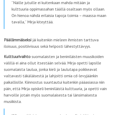
”Näille jutuille ei kuitenkaan mahda mitään ja
kulttuuria oppimassahan täällä osaltaan myös ollaan.
On hienoa nähdä erilaisia tapoja toimia – maassa maan
tavalla,” Mirja kiteyttää.
Päällimmäiseksi
jäi kuitenkin mieleen ihmisten tarttuva
iloisuus, positiivisuus sekä helposti lähestyttävyys.
Kulttuurivaihto
suomalaisten ja beniniläisten muusikoiden
välillä ei aina ollut itsestään selvää. Mirja opetti lapsille
suomalaista laulua, jonka kieli ja laulutapa poikkeavat
valtavasti täkäläisestä ja lahjoitti omia cd-levyjäänkin
paikallisille. Kiinnostus suuntautui kuitenkin pääasiassa niin
päin, että Mirja opiskeli beniniläistä kulttuuria, ja opetti vain
harvoille jotain myös suomalaisesta tai länsimaisesta
musiikista.