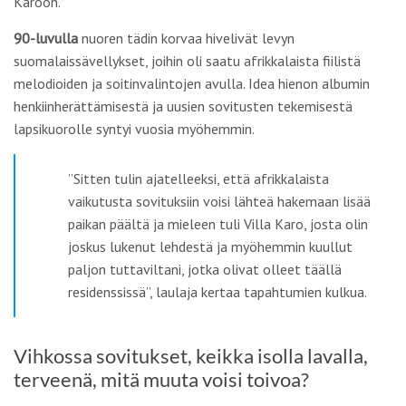
Karoon.
90-luvulla
nuoren tädin korvaa hivelivät levyn
suomalaissävellykset, joihin oli saatu afrikkalaista fiilistä
melodioiden ja soitinvalintojen avulla. Idea hienon albumin
henkiinherättämisestä ja uusien sovitusten tekemisestä
lapsikuorolle syntyi vuosia myöhemmin.
”Sitten tulin ajatelleeksi, että afrikkalaista
vaikutusta sovituksiin voisi lähteä hakemaan lisää
paikan päältä ja mieleen tuli Villa Karo, josta olin
joskus lukenut lehdestä ja myöhemmin kuullut
paljon tuttaviltani, jotka olivat olleet täällä
residenssissä”, laulaja kertaa tapahtumien kulkua.
Vihkossa sovitukset, keikka isolla lavalla,
terveenä, mitä muuta voisi toivoa?