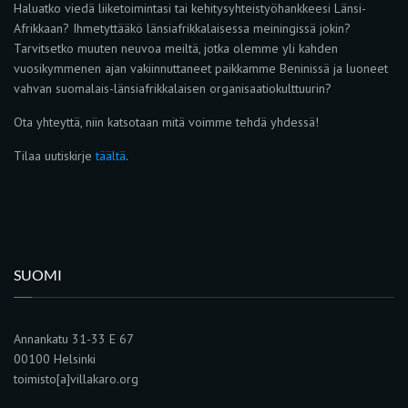
Haluatko viedä liiketoimintasi tai kehitysyhteistyöhankkeesi Länsi-
Afrikkaan? Ihmetyttääkö länsiafrikkalaisessa meiningissä jokin?
Tarvitsetko muuten neuvoa meiltä, jotka olemme yli kahden
vuosikymmenen ajan vakiinnuttaneet paikkamme Beninissä ja luoneet
vahvan suomalais-länsiafrikkalaisen organisaatiokulttuurin?
Ota yhteyttä, niin katsotaan mitä voimme tehdä yhdessä!
Tilaa uutiskirje
täältä
.
SUOMI
Annankatu 31-33 E 67
00100 Helsinki
toimisto[a]villakaro.org