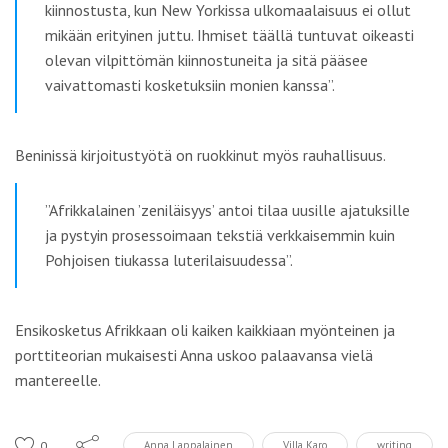
kiinnostusta, kun New Yorkissa ulkomaalaisuus ei ollut
mikään erityinen juttu. Ihmiset täällä tuntuvat oikeasti
olevan vilpittömän kiinnostuneita ja sitä pääsee
vaivattomasti kosketuksiin monien kanssa”.
Beninissä kirjoitustyötä on ruokkinut myös rauhallisuus.
”Afrikkalainen ’zeniläisyys’ antoi tilaa uusille ajatuksille
ja pystyin prosessoimaan tekstiä verkkaisemmin kuin
Pohjoisen tiukassa luterilaisuudessa”.
Ensikosketus Afrikkaan oli kaiken kaikkiaan myönteinen ja
porttiteorian mukaisesti Anna uskoo palaavansa vielä
mantereelle.
0
Anna Lappalainen
Villa Karo
writing