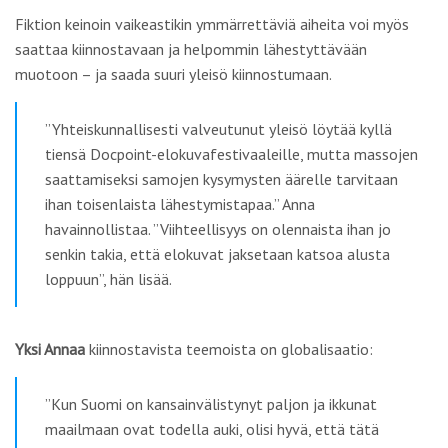
Fiktion keinoin vaikeastikin ymmärrettäviä aiheita voi myös
saattaa kiinnostavaan ja helpommin lähestyttävään
muotoon – ja saada suuri yleisö kiinnostumaan.
”Yhteiskunnallisesti valveutunut yleisö löytää kyllä
tiensä Docpoint-elokuvafestivaaleille, mutta massojen
saattamiseksi samojen kysymysten äärelle tarvitaan
ihan toisenlaista lähestymistapaa.” Anna
havainnollistaa. ”Viihteellisyys on olennaista ihan jo
senkin takia, että elokuvat jaksetaan katsoa alusta
loppuun”, hän lisää.
Yksi Annaa
kiinnostavista teemoista on globalisaatio:
”Kun Suomi on kansainvälistynyt paljon ja ikkunat
maailmaan ovat todella auki, olisi hyvä, että tätä