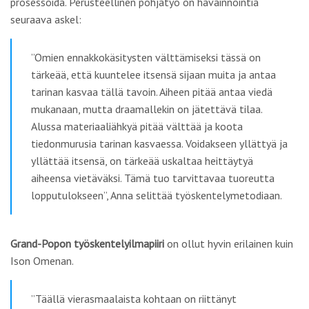
prosessoida. Perusteellinen pohjatyö on havainnointia
seuraava askel:
”Omien ennakkokäsitysten välttämiseksi tässä on
tärkeää, että kuuntelee itsensä sijaan muita ja antaa
tarinan kasvaa tällä tavoin. Aiheen pitää antaa viedä
mukanaan, mutta draamallekin on jätettävä tilaa.
Alussa materiaaliähkyä pitää välttää ja koota
tiedonmurusia tarinan kasvaessa. Voidakseen yllättyä ja
yllättää itsensä, on tärkeää uskaltaa heittäytyä
aiheensa vietäväksi. Tämä tuo tarvittavaa tuoreutta
lopputulokseen”, Anna selittää työskentelymetodiaan.
Grand-Popon työskentelyilmapiiri
on ollut hyvin erilainen kuin
Ison Omenan.
”Täällä vierasmaalaista kohtaan on riittänyt