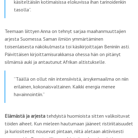
käsiteltäisiin kotimaisissa elokuvissa ihan tarinoidenkin
tasolla”.
Teemaan liittyen Anna on tehnyt sarjaa maahanmuuttajien
arjesta Suomessa. Saman ilmiön ymmärtäminen
toisenlaisesta näkökulmasta toi käsikirjoittajan Beniniin asti.
Päivittäisen kirjoittamisurakkansa ohessa hän on pitänyt
silmänsä auki ja antautunut Afrikan altistukselle.
”Täällä on ollut niin intensiivistä, ärsykemaailma on niin
erilainen, kokonaisvaltainen. Kaikki energia menee
havainnointiin.”
Elämästä ja arjesta
tehdyistä huomioista sitten valikoituvat
töiden aiheet. Kun mieleen hautumaan jääneet ristiriitaisuudet
ja kuriositeetit nousevat pintaan, niitä aletaan aktiivisesti