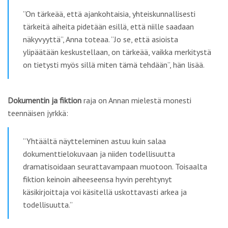
”On tärkeää, että ajankohtaisia, yhteiskunnallisesti
tärkeitä aiheita pidetään esillä, että niille saadaan
näkyvyyttä”, Anna toteaa. ”Jo se, että asioista
ylipäätään keskustellaan, on tärkeää, vaikka merkitystä
on tietysti myös sillä miten tämä tehdään”, hän lisää.
Dokumentin ja fiktion
raja on Annan mielestä monesti
teennäisen jyrkkä:
”Yhtäältä näytteleminen astuu kuin salaa
dokumenttielokuvaan ja niiden todellisuutta
dramatisoidaan seurattavampaan muotoon. Toisaalta
fiktion keinoin aiheeseensa hyvin perehtynyt
käsikirjoittaja voi käsitellä uskottavasti arkea ja
todellisuutta.”