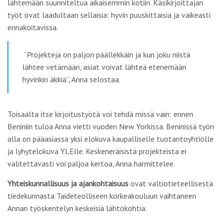
lähtemään suunniteltua aikaisemmin kotiin. Käsikirjoittajan
työt ovat laadultaan sellaisia: hyvin puuskittaisia ja vaikeasti
ennakoitavissa.
”Projekteja on paljon päällekkäin ja kun joku niistä
lähtee vetämään, asiat voivat lähteä etenemään
hyvinkin äkkiä”, Anna selostaa.
Toisaalta itse kirjoitustyötä voi tehdä missä vain: ennen
Beniniin tuloa Anna vietti vuoden New Yorkissa. Beninissä työn
alla on pääasiassa yksi elokuva kaupalliselle tuotantoyhtiölle
ja lyhytelokuva YLElle. Keskeneräisistä projekteista ei
valitettavasti voi paljoa kertoa, Anna harmittelee.
Yhteiskunnallisuus ja ajankohtaisuus
ovat valtiotieteellisestä
tiedekunnasta Taideteolliseen korkeakouluun vaihtaneen
Annan työskentelyn keskeisiä lähtökohtia.