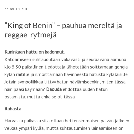
helmi
18
2018
”King of Benin” – pauhua mereltä ja
reggae-rytmejä
Kuninkaan hattu on kadonnut.
Katoamiseen suhtaudutaan vakavasti ja seuraavana aamuna
klo 5.30 paikallinen tiedottaja lähetetään soittamaan gongia
kylän raitille ja ilmoittamaan hävinneestä hatusta kyläläisille.
Jotain symboliikkaa liittyy hatun häviämiseenkin, miten tässä
näin pääsi käymään?
Daouda
ehdottaa uuden hatun
ostamista, mutta ehkä se oli tässä.
Rahasta
Harvassa paikassa sitä ollaan heti ensimmäisen päivän jälkeen
velkaa ympäri kylää, mutta suhtautuminen lainaamiseen on