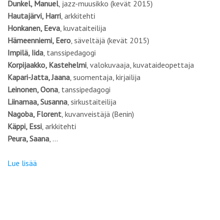
Dunkel, Manuel
, jazz-muusikko (kevät 2015)
Hautajärvi, Harri
, arkkitehti
Honkanen, Eeva
, kuvataiteilija
Hämeenniemi, Eero
, säveltäjä (kevät 2015)
Impilä, Iida
, tanssipedagogi
Korpijaakko, Kastehelmi
, valokuvaaja, kuvataideopettaja
Kapari-Jatta, Jaana
, suomentaja, kirjailija
Leinonen, Oona
, tanssipedagogi
Liinamaa, Susanna
, sirkustaiteilija
Nagoba, Florent
, kuvanveistäjä (Benin)
Käppi, Essi
, arkkitehti
Peura, Saana
, …
Lue lisää