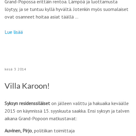
Grand-Popossa erittäin rentoa. Lämpöä ja luottamusta
löytyy, ja se tuntuu kyllä hyvältä. Jotenkin myös suomalaiset
ovat osanneet hoitaa asiat täällä …
Lue lisää
kesä
3
2014
Villa Karoon!
Syksyn residenssiläiset
on jälleen valittu ja hakuaika keväälle
2015 on käynnissä 15. syyskuuta saakka. Ensi syksyn ja talven
aikana Grand-Popoon matkustavat:
Auvinen, Pirjo
, politiikan toimittaja