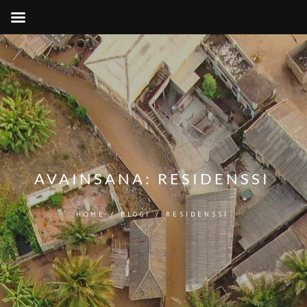
AVAINSANA:
RESIDENSSI
HOME
/
BLOGI
/
RESIDENSSI