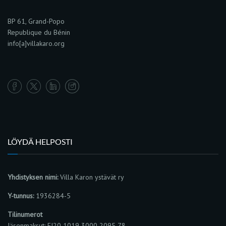
BP 61, Grand-Popo
Republique du Bénin
info[a]villakaro.org
LÖYDÄ HELPOSTI
Yhdistyksen nimi:
Villa Karon ystävät ry
Y-tunnus:
1936284-5
Tilinumerot
Jäsenmaksut: FI20 1019 3000 2095 78