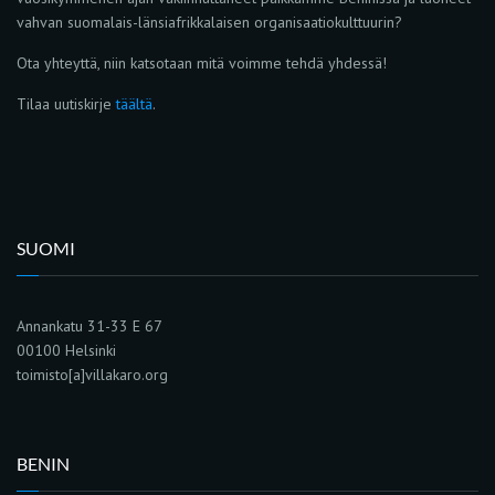
vahvan suomalais-länsiafrikkalaisen organisaatiokulttuurin?
Ota yhteyttä, niin katsotaan mitä voimme tehdä yhdessä!
Tilaa uutiskirje
täältä
.
SUOMI
Annankatu 31-33 E 67
00100 Helsinki
toimisto[a]villakaro.org
BENIN