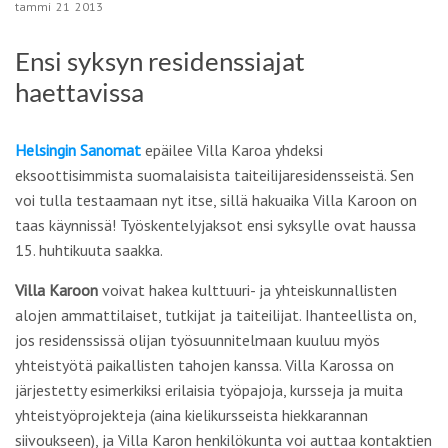
tammi
21
2013
Ensi syksyn residenssiajat
haettavissa
Helsingin Sanomat
epäilee Villa Karoa yhdeksi
eksoottisimmista suomalaisista taiteilijaresidensseistä. Sen
voi tulla testaamaan nyt itse, sillä hakuaika Villa Karoon on
taas käynnissä! Työskentelyjaksot ensi syksylle ovat haussa
15. huhtikuuta saakka.
Villa Karoon
voivat hakea kulttuuri- ja yhteiskunnallisten
alojen ammattilaiset, tutkijat ja taiteilijat. Ihanteellista on,
jos residenssissä olijan työsuunnitelmaan kuuluu myös
yhteistyötä paikallisten tahojen kanssa. Villa Karossa on
järjestetty esimerkiksi erilaisia työpajoja, kursseja ja muita
yhteistyöprojekteja (aina kielikursseista hiekkarannan
siivoukseen), ja Villa Karon henkilökunta voi auttaa kontaktien