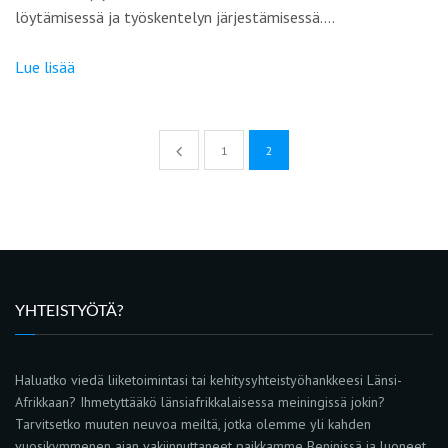
löytämisessä ja työskentelyn järjestämisessä.…
Lue lisää
1
2
YHTEISTYÖTÄ?
Haluatko viedä liiketoimintasi tai kehitysyhteistyöhankkeesi Länsi-
Afrikkaan? Ihmetyttääkö länsiafrikkalaisessa meiningissä jokin?
Tarvitsetko muuten neuvoa meiltä, jotka olemme yli kahden
vuosikymmenen ajan vakiinnuttaneet paikkamme Beninissä ja luoneet