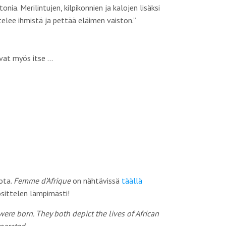
a. Merilintujen, kilpikonnien ja kalojen lisäksi
lee ihmistä ja pettää eläimen vaiston.”
vat myös itse …
iota.
Femme
d’Afrique
on nähtävissä
täällä
uosittelen lämpimästi!
were born. They both depict the lives of African
eparated
…