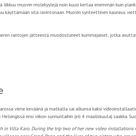
liikkuu muovin molekyylejä noin kuusi kertaa enemmän kuin planktoni
u käyttämään sitä ravintonaan. Muovin synteettinen kauneus viette
ämeren rantojen jätteestä muodostuneet kummajaiset, jotka asutta
e
Karossa viime keväänä ja matkalla sai alkunsa kaksi videoinstallaat
a
Helsingissä ensi viikon sunnuntaihin (eli 4. maaliskuuta) saakka. S
in Villa Karo. During the trip two of her new video installations 
villages near Grand-Popo and the lives of two sisters who are s