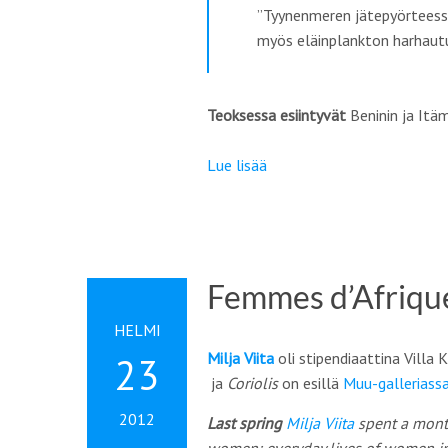
”Tyynenmeren jätepyörteessä 
myös eläinplankton harhautu
Teoksessa esiintyvät
Beninin ja It
Lue lisää
Femmes d’Afriqu
HELMI
Milja Viita
oli stipendiaattina Villa 
23
ja
Coriolis
on esillä
Muu-galleriass
2012
Last spring
Milja Viita
spent a month 
women: everyday lives of women in 