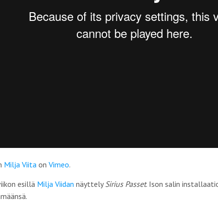
m
Milja Viita
on
Vimeo
.
iikon esillä
Milja Viidan
näyttely
Sirius Passet
. Ison salin installa
lämäänsä.