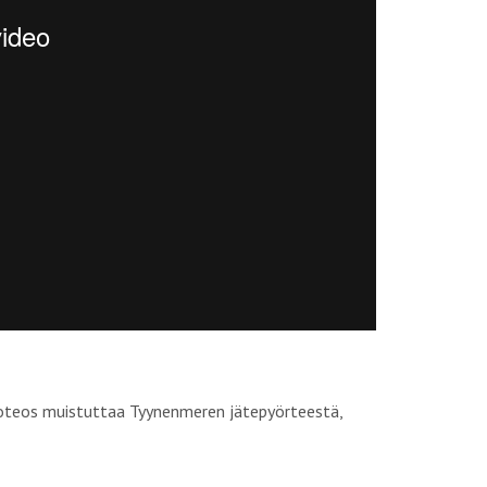
atioteos muistuttaa Tyynenmeren jätepyörteestä,