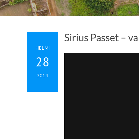
Sirius Passet – v
HELMI
28
2014