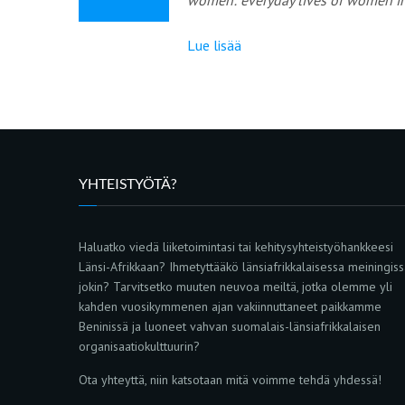
Lue lisää
YHTEISTYÖTÄ?
Haluatko viedä liiketoimintasi tai kehitysyhteistyöhankkeesi
Länsi-Afrikkaan? Ihmetyttääkö länsiafrikkalaisessa meiningis
jokin? Tarvitsetko muuten neuvoa meiltä, jotka olemme yli
kahden vuosikymmenen ajan vakiinnuttaneet paikkamme
Beninissä ja luoneet vahvan suomalais-länsiafrikkalaisen
organisaatiokulttuurin?
Ota yhteyttä, niin katsotaan mitä voimme tehdä yhdessä!