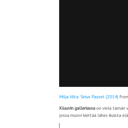
Milja Viita: Sirius Passet (2014)
fro
Kluuvin galleriassa
on vielä tämän v
jossa muovi kiertää lähes ikuista e