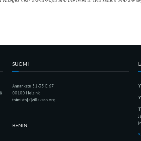
SUOMI
Annankatu 31-33 E 67
Y
sä
00100 Helsinki
Y
toimisto[a]villakaro.org
T
J
M
BENIN
S