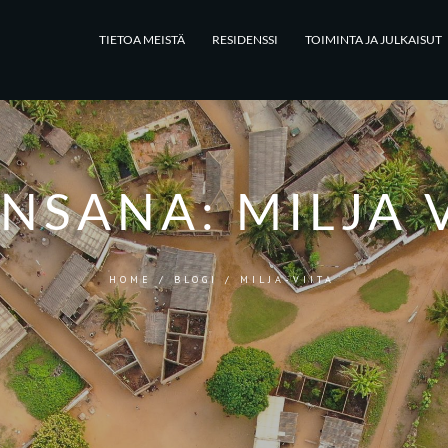
TIETOA MEISTÄ
RESIDENSSI
TOIMINTA JA JULKAISUT
INSANA:
MILJA 
HOME
/
BLOGI
/
MILJA-VIITA