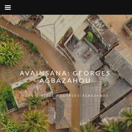
AVAINSANA:
GEORGES
AGBAZAHOU
HOME
/
BLOGI
/
GEORGES-AGBAZAHOU