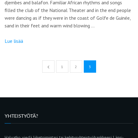
djembes and balafon. Familiar African rhythms and songs
filled the club of the National Theater and in the end people
were dancing as if they were in the coast of Golfe de Guinée,
sand in their feet and warm wind blowing …
Lue lisää
1
2
3
YHTEISTYÖTÄ?
Haluatko viedä liiketoimintasi tai kehitysyhteistyöhankkeesi Länsi-