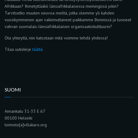
Afrikkaan? Ihmetyttääkö länsiafrikkalaisessa meiningissä jokin?
Tarvitsetko muuten neuvoa meiltä, jotka olemme yli kahden
vuosikymmenen ajan vakiinnuttaneet paikkamme Beninissä ja luoneet
vahvan suomalais-länsiafrikkalaisen organisaatiokulttuurin?
Ota yhteyttä, niin katsotaan mitä voimme tehdä yhdessä!
Tilaa uutiskirje
täältä
.
SUOMI
Annankatu 31-33 E 67
00100 Helsinki
toimisto[a]villakaro.org