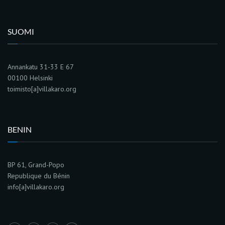
SUOMI
Annankatu 31-33 E 67
00100 Helsinki
toimisto[a]villakaro.org
BENIN
BP 61, Grand-Popo
Republique du Bénin
info[a]villakaro.org