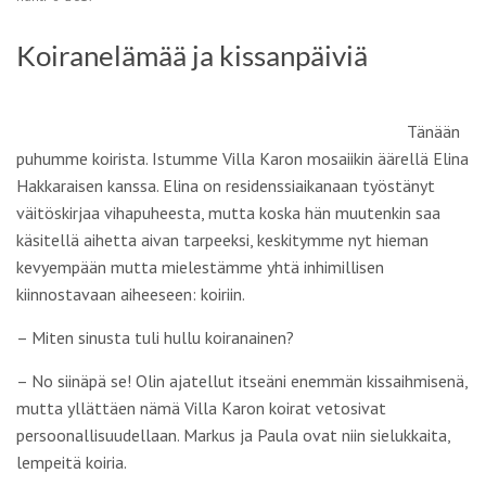
Koiranelämää ja kissanpäiviä
Tänään
puhumme koirista.
Istumme Villa Karon mosaiikin äärellä
Elina
Hakkaraisen
kanssa. Elina on residenssiaikanaan työstänyt
väitöskirjaa vihapuheesta, mutta koska hän muutenkin saa
käsitellä aihetta aivan tarpeeksi, keskitymme nyt hieman
kevyempään mutta mielestämme yhtä inhimillisen
kiinnostavaan aiheeseen: koiriin.
–
Miten sinusta tuli hullu koiranainen?
– No siinäpä se! Olin ajatellut itseäni enemmän kissaihmisenä,
mutta yllättäen nämä Villa Karon koirat vetosivat
persoonallisuudellaan. Markus ja Paula ovat niin sielukkaita,
lempeitä koiria.