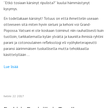
”Etkö tosiaan kärsinyt ripulista?” kuului hämmästynyt
kysymys.
En todellakaan kärsinyt! Totuus on että ihmettelin useaan
otteeseen sitä miten hyvin sieluni ja kehoni voi Grand-
Popossa. Vatsani ei ole koskaan toiminut niin rauhallisesti kuin
tuolloin, tarkkailemalla kylän ylväitä ja kauniita ihmisiä ryhtini
parani ja cotonoulainen refleksologi eli vyöhyketerapeutti
paransi äärimmäisen tuskallisella mutta tehokkaalla
käsittelyllään …
Lue lisää
helmi
22
2017