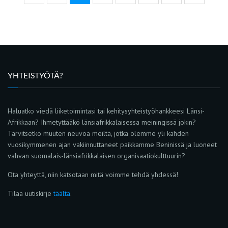
YHTEISTYÖTÄ?
Haluatko viedä liiketoimintasi tai kehitysyhteistyöhankkeesi Länsi-
Afrikkaan? Ihmetyttääkö länsiafrikkalaisessa meiningissä jokin?
Tarvitsetko muuten neuvoa meiltä, jotka olemme yli kahden
vuosikymmenen ajan vakiinnuttaneet paikkamme Beninissä ja luoneet
vahvan suomalais-länsiafrikkalaisen organisaatiokulttuurin?
Ota yhteyttä, niin katsotaan mitä voimme tehdä yhdessä!
Tilaa uutiskirje
täältä
.