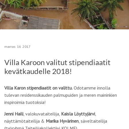
marras
16
2017
Villa Karoon valitut stipendiaatit
kevätkaudelle 2018!
Villa
Karon stipendiaatit on valittu.
Odotamme innolla
tulevan residenssikauden palmupuiden ja meren maininkien
inspiroimia tuotoksia!
Jenni Haili
, valokuvataiteilija,
Kaisla Löyttyjärvi
,
näyttämötaiteilija &
Marika Hyvärinen
, säveltaiteilija
(työryhmä Taiteilijakollektiivi KOLME)