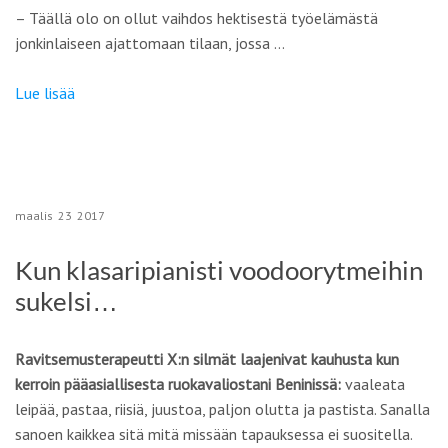
– Täällä olo on ollut vaihdos hektisestä työelämästä
jonkinlaiseen ajattomaan tilaan, jossa …
Lue lisää
maalis
23
2017
Kun klasaripianisti voodoorytmeihin
sukelsi…
Ravitsemusterapeutti X:n silmät laajenivat kauhusta kun
kerroin pääasiallisesta ruokavaliostani Beninissä:
vaaleata
leipää, pastaa, riisiä, juustoa, paljon olutta ja pastista. Sanalla
sanoen kaikkea sitä mitä missään tapauksessa ei suositella.