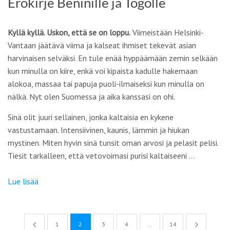
Erokirje Beninille ja Togolle
Kyllä kyllä. Uskon, että se on loppu.
Viimeistään Helsinki-
Vantaan jäätävä viima ja kalseat ihmiset tekevät asian
harvinaisen selväksi. En tule enää hyppäämään zemin selkään
kun minulla on kiire, enkä voi kipaista kadulle hakemaan
alokoa, massaa tai papuja puoli-ilmaiseksi kun minulla on
nälkä. Nyt olen Suomessa ja aika kanssasi on ohi.
Sinä olit juuri sellainen, jonka kaltaisia en kykene
vastustamaan. Intensiivinen, kaunis, lämmin ja hiukan
mystinen. Miten hyvin sinä tunsit oman arvosi ja pelasit pelisi.
Tiesit tarkalleen, että vetovoimasi purisi kaltaiseeni …
Lue lisää
1
2
3
4
…
14