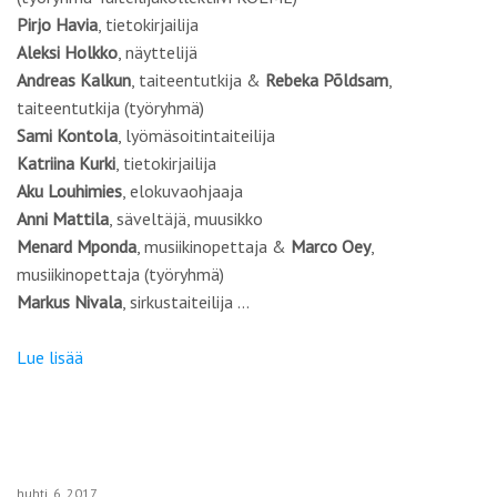
Pirjo Havia
, tietokirjailija
Aleksi Holkko
, näyttelijä
Andreas Kalkun
, taiteentutkija &
Rebeka Põldsam
,
taiteentutkija (työryhmä)
Sami Kontola
, lyömäsoitintaiteilija
Katriina Kurki
, tietokirjailija
Aku Louhimies
, elokuvaohjaaja
Anni Mattila
, säveltäjä, muusikko
Menard Mponda
, musiikinopettaja &
Marco Oey
,
musiikinopettaja (työryhmä)
Markus Nivala
, sirkustaiteilija …
Lue lisää
huhti
6
2017