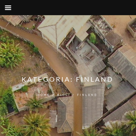
KATEGORIA:
FINLAND
HOME
/
BLOGI
/
FINLAND