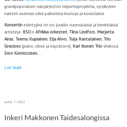
grandpopolaisen naisjärjestön leipomoprojektia, syrjäkylien
naisten asemaa sekä paikallisia kouluja ja koululaisia.
Konsertin
esiintyjinä on iso joukko suomalaisia ja beniniläisiä
artisteja:
RSO
:n
Afrikka-orkesteri
,
Tiina Lindfors
,
Marjatta
Airas
,
Teemu Kupiainen
,
Eija Ahvo
,
Tuija Rantalainen
,
Trio
Gracioso
(piano, oboe ja käyrätorvi),
Kari Ikonen Trio
yhdessä
Eero Koivistoisen
…
Lue lisää
huhti
7
2013
Inkeri Makkonen Taidesalongissa