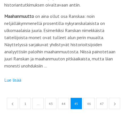
historiantutkimuksen oivaltavaan antiin.
Maahanmuutto
on aina ollut osa Ranskaa: noin
neljälläkymmenellä prosentilla nykyranskalaisista on
ulkomaalaisia juuria. Esimerkiksi Ranskan nimekkäistä
taiteilijoista monet ovat tulleet alun perin muualta.
Näyttelyssä sarjakuvat yhdistyvät historioitsijoiden
analyyttisiin paloihin maahanmuutosta. Niissä painotetaan
juuri Ranskan ja maahanmuuton pitkäaikaista, mutta liian
monesti unohduksiin …
Lue lisää
1
…
43
44
45
46
47