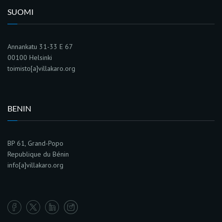
SUOMI
Annankatu 31-33 E 67
00100 Helsinki
toimisto[a]villakaro.org
BENIN
BP 61, Grand-Popo
Republique du Bénin
info[a]villakaro.org