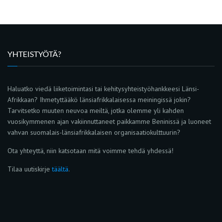
YHTEISTYÖTÄ?
Haluatko viedä liiketoimintasi tai kehitysyhteistyöhankkeesi Länsi-
Afrikkaan? Ihmetyttääkö länsiafrikkalaisessa meiningissä jokin?
Tarvitsetko muuten neuvoa meiltä, jotka olemme yli kahden
vuosikymmenen ajan vakiinnuttaneet paikkamme Beninissä ja luoneet
vahvan suomalais-länsiafrikkalaisen organisaatiokulttuurin?
Ota yhteyttä, niin katsotaan mitä voimme tehdä yhdessä!
Tilaa uutiskirje
täältä
.