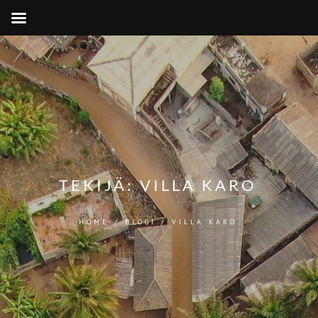
TEKIJÄ:
VILLA KARO
HOME
/
BLOGI
/
VILLA KARO