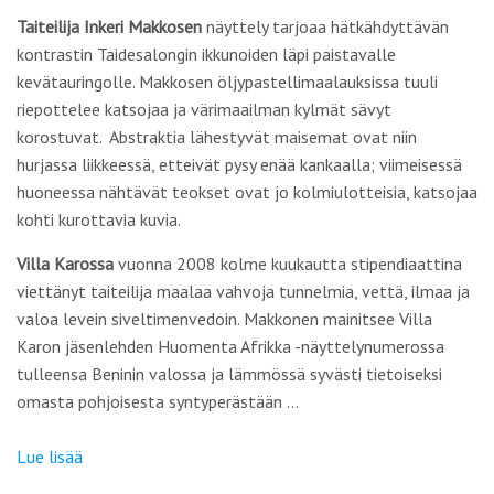
Taiteilija
Inkeri Makkosen
näyttely tarjoaa hätkähdyttävän
kontrastin Taidesalongin ikkunoiden läpi paistavalle
kevätauringolle. Makkosen öljypastellimaalauksissa tuuli
riepottelee katsojaa ja värimaailman kylmät sävyt
korostuvat. Abstraktia lähestyvät maisemat ovat niin
hurjassa liikkeessä, etteivät pysy enää kankaalla; viimeisessä
huoneessa nähtävät teokset ovat jo kolmiulotteisia, katsojaa
kohti kurottavia kuvia.
Villa Karossa
vuonna 2008 kolme kuukautta stipendiaattina
viettänyt taiteilija maalaa vahvoja tunnelmia, vettä, ilmaa ja
valoa levein siveltimenvedoin. Makkonen mainitsee Villa
Karon jäsenlehden
Huomenta Afrikka
-näyttelynumerossa
tulleensa Beninin valossa ja lämmössä syvästi tietoiseksi
omasta pohjoisesta syntyperästään …
Lue lisää