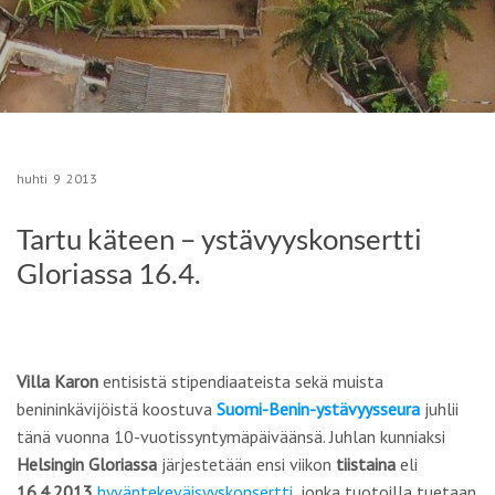
huhti
9
2013
Tartu käteen – ystävyyskonsertti
Gloriassa 16.4.
Villa Karon
entisistä stipendiaateista sekä muista
benininkävijöistä koostuva
Suomi-Benin-ystävyysseura
juhlii
tänä vuonna 10-vuotissyntymäpäiväänsä. Juhlan kunniaksi
Helsingin Gloriassa
järjestetään ensi viikon
tiistaina
eli
16.4.2013
hyväntekeväisyyskonsertti
, jonka tuotoilla tuetaan