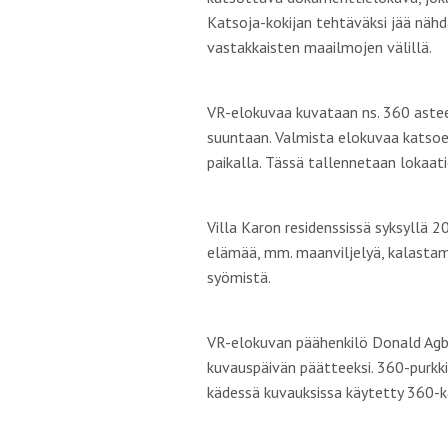
Katsoja-kokijan tehtäväksi jää nähd
vastakkaisten maailmojen välillä.
VR-elokuvaa kuvataan ns. 360 astee
suuntaan. Valmista elokuvaa katsoes
paikalla. Tässä tallennetaan lokaa
Villa Karon residenssissä syksyllä 
elämää, mm. maanviljelyä, kalastami
syömistä.
VR-elokuvan päähenkilö Donald Agbo
kuvauspäivän päätteeksi. 360-purkki
kädessä kuvauksissa käytetty 360-