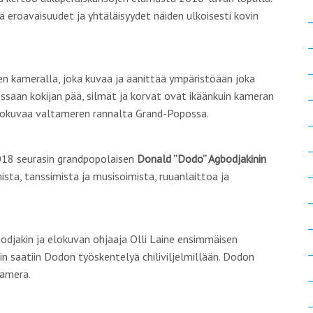
ä eroavaisuudet ja yhtäläisyydet näiden ulkoisesti kovin
n kameralla, joka kuvaa ja äänittää ympäristöään joka
saan kokijan pää, silmät ja korvat ovat ikäänkuin kameran
tiokuvaa valtameren rannalta Grand-Popossa.
2018 seurasin grandpopolaisen
Donald ”Dodo” Agbodjakinin
sta, tanssimista ja musisoimista, ruuanlaittoa ja
djakin ja elokuvan ohjaaja Olli Laine ensimmäisen
in saatiin Dodon työskentelyä chiliviljelmillään. Dodon
kamera.