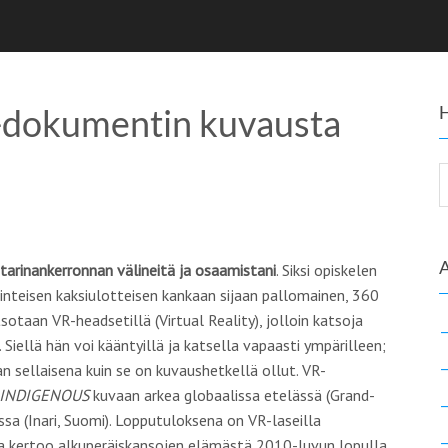
y -dokumentin kuvausta
tarinankerronnan välineitä ja osaamistani
. Siksi opiskelen
inteisen kaksiulotteisen kankaan sijaan pallomainen, 360
otaan VR-headsetillä (Virtual Reality), jolloin katsoja
 Siellä hän voi kääntyillä ja katsella vapaasti ympärilleen;
 sellaisena kuin se on kuvaushetkellä ollut. VR-
INDIGENOUS
kuvaan arkea globaalissa etelässä (Grand-
ssa (Inari, Suomi). Lopputuloksena on VR-laseilla
 kertoo alkuperäiskansojen elämästä 2010-luvun lopulla.