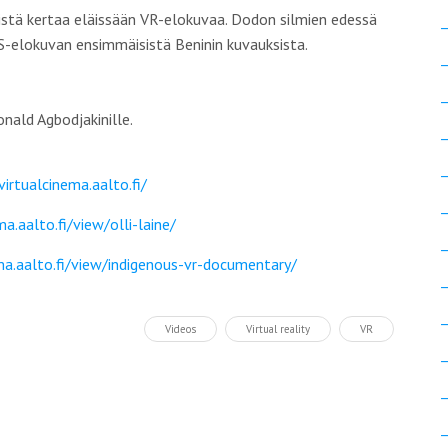
stä kertaa eläissään VR-elokuvaa. Dodon silmien edessä
-elokuvan ensimmäisistä Beninin kuvauksista.
nald Agbodjakinille.
virtualcinema.aalto.fi/
ma.aalto.fi/view/olli-laine/
ema.aalto.fi/view/indigenous-vr-documentary/
Videos
Virtual reality
VR