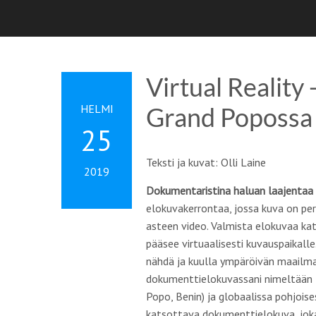
Virtual Realit
HELMI
Grand Popossa
25
Teksti ja kuvat: Olli Laine
2019
Dokumentaristina haluan laajentaa 
elokuvakerrontaa, jossa kuva on per
asteen video. Valmista elokuvaa kats
pääsee virtuaalisesti kuvauspaikalle.
nähdä ja kuulla ympäröivän maailman
dokumenttielokuvassani nimeltään
Popo, Benin) ja globaalissa pohjoise
katsottava dokumenttielokuva, joka