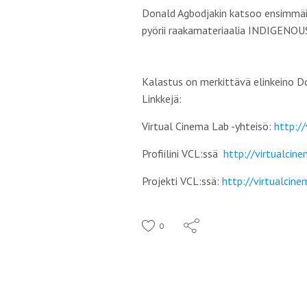
Donald Agbodjakin katsoo ensimmäi
pyörii raakamateriaalia INDIGENOUS
Kalastus on merkittävä elinkeino Do
Linkkejä:
Virtual Cinema Lab -yhteisö:
http://
Profiilini VCL:ssä
http://virtualcine
Projekti VCL:ssä:
http://virtualcin
0