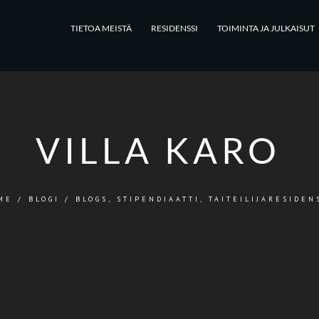
TIETOA MEISTÄ
RESIDENSSI
TOIMINTA JA JULKAISUT
VILLA KARO
ME
/
BLOGI
/
BLOGS
,
STIPENDIAATTI
,
TAITEILIJARESIDEN