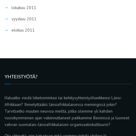
lokakuu 2011
syyskuu 2011
elokuu 2011
YHTEISTYÖTÄ?
Haluatko viedä liiketoimintasi tai kehitysyhteistyöhankkeesi Länsi-
Afrikkaan? Ihmetyttääkö länsiafrikkalaisessa meiningissä jokin?
Tarvitsetko muuten neuvoa meiltä, jotka olemme yli kahden
vuosikymmenen ajan vakiinnuttaneet paikkamme Beninissä ja luoneet
vahvan suomalais-länsiafrikkalaisen organisaatiokulttuurin?
Ota yhteyttä, niin katsotaan mitä voimme tehdä yhdessä!