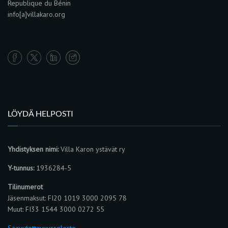
Republique du Bénin
info[a]villakaro.org
LÖYDÄ HELPOSTI
Yhdistyksen nimi:
Villa Karon ystävät ry
Y-tunnus:
1936284-5
Tilinumerot
Jäsenmaksut: FI20 1019 3000 2095 78
Muut: FI33 1544 3000 0272 55