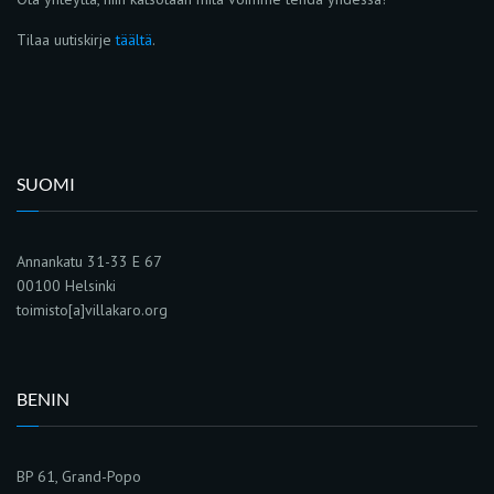
Tilaa uutiskirje
täältä
.
SUOMI
Annankatu 31-33 E 67
00100 Helsinki
toimisto[a]villakaro.org
BENIN
BP 61, Grand-Popo