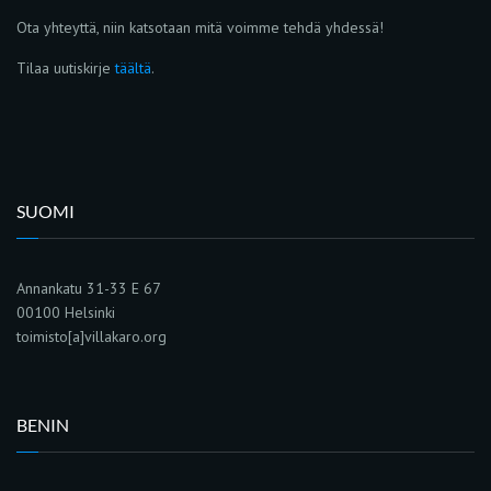
Ota yhteyttä, niin katsotaan mitä voimme tehdä yhdessä!
Tilaa uutiskirje
täältä
.
SUOMI
Annankatu 31-33 E 67
00100 Helsinki
toimisto[a]villakaro.org
BENIN