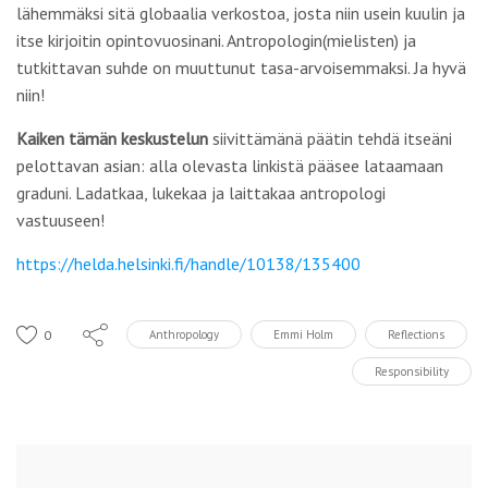
lähemmäksi sitä globaalia verkostoa, josta niin usein kuulin ja
itse kirjoitin opintovuosinani. Antropologin(mielisten) ja
tutkittavan suhde on muuttunut tasa-arvoisemmaksi. Ja hyvä
niin!
Kaiken tämän keskustelun
siivittämänä päätin tehdä itseäni
pelottavan asian: alla olevasta linkistä pääsee lataamaan
graduni. Ladatkaa, lukekaa ja laittakaa antropologi
vastuuseen!
https://helda.helsinki.fi/handle/10138/135400
0
Anthropology
Emmi Holm
Reflections
Responsibility