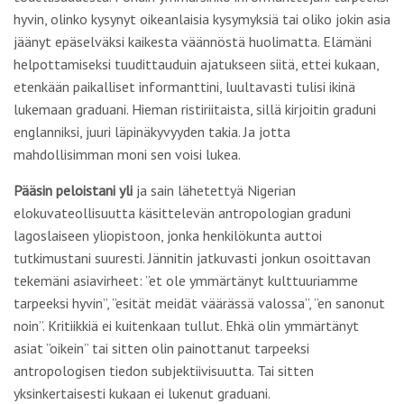
hyvin, olinko kysynyt oikeanlaisia kysymyksiä tai oliko jokin asia
jäänyt epäselväksi kaikesta väännöstä huolimatta. Elämäni
helpottamiseksi tuudittauduin ajatukseen siitä, ettei kukaan,
etenkään paikalliset informanttini, luultavasti tulisi ikinä
lukemaan graduani. Hieman ristiriitaista, sillä kirjoitin graduni
englanniksi, juuri läpinäkyvyyden takia. Ja jotta
mahdollisimman moni sen voisi lukea.
Pääsin peloistani yli
ja sain lähetettyä Nigerian
elokuvateollisuutta käsittelevän antropologian graduni
lagoslaiseen yliopistoon, jonka henkilökunta auttoi
tutkimustani suuresti. Jännitin jatkuvasti jonkun osoittavan
tekemäni asiavirheet: ”et ole ymmärtänyt kulttuuriamme
tarpeeksi hyvin”, ”esität meidät väärässä valossa”, ”en sanonut
noin”. Kritiikkiä ei kuitenkaan tullut. Ehkä olin ymmärtänyt
asiat ”oikein” tai sitten olin painottanut tarpeeksi
antropologisen tiedon subjektiivisuutta. Tai sitten
yksinkertaisesti kukaan ei lukenut graduani.