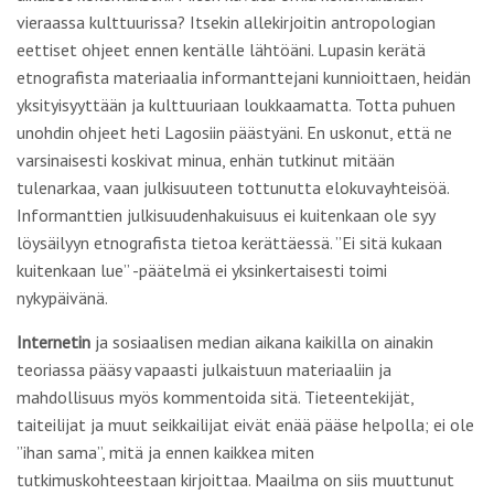
vieraassa kulttuurissa? Itsekin allekirjoitin antropologian
eettiset ohjeet ennen kentälle lähtöäni. Lupasin kerätä
etnografista materiaalia informanttejani kunnioittaen, heidän
yksityisyyttään ja kulttuuriaan loukkaamatta. Totta puhuen
unohdin ohjeet heti Lagosiin päästyäni. En uskonut, että ne
varsinaisesti koskivat minua, enhän tutkinut mitään
tulenarkaa, vaan julkisuuteen tottunutta elokuvayhteisöä.
Informanttien julkisuudenhakuisuus ei kuitenkaan ole syy
löysäilyyn etnografista tietoa kerättäessä. ”Ei sitä kukaan
kuitenkaan lue” -päätelmä ei yksinkertaisesti toimi
nykypäivänä.
Internetin
ja sosiaalisen median aikana kaikilla on ainakin
teoriassa pääsy vapaasti julkaistuun materiaaliin ja
mahdollisuus myös kommentoida sitä. Tieteentekijät,
taiteilijat ja muut seikkailijat eivät enää pääse helpolla; ei ole
”ihan sama”, mitä ja ennen kaikkea miten
tutkimuskohteestaan kirjoittaa. Maailma on siis muuttunut