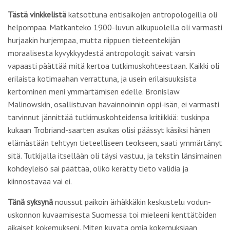
Tästä vinkkelistä
katsottuna entisaikojen antropologeilla oli
helpompaa. Matkanteko 1900-luvun alkupuolella oli varmasti
hurjaakin hurjempaa, mutta riippuen tieteentekijän
moraalisesta kyvykkyydestä antropologit saivat varsin
vapaasti päättää mitä kertoa tutkimuskohteestaan. Kaikki oli
erilaista kotimaahan verrattuna, ja usein erilaisuuksista
kertominen meni ymmärtämisen edelle. Bronislaw
Malinowskin, osallistuvan havainnoinnin oppi-isän, ei varmasti
tarvinnut jännittää tutkimuskohteidensa kritiikkiä: tuskinpa
kukaan Trobriand-saarten asukas olisi päässyt käsiksi hänen
elämästään tehtyyn tieteelliseen teokseen, saati ymmärtänyt
sitä. Tutkijalla itsellään oli täysi vastuu, ja tekstin länsimainen
kohdeyleisö sai päättää, oliko kerätty tieto validia ja
kiinnostavaa vai ei.
Tänä syksynä
noussut paikoin ärhäkkäkin keskustelu vodun-
uskonnon kuvaamisesta Suomessa toi mieleeni kenttätöiden
aikaiset kokemukseni. Miten kuvata omia kokemuksiaan