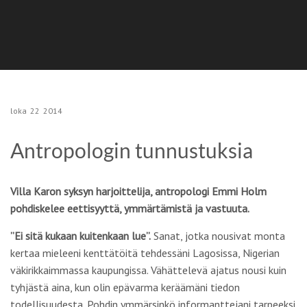
loka
22
2014
Antropologin tunnustuksia
Villa Karon syksyn harjoittelija, antropologi Emmi Holm
pohdiskelee eettisyyttä, ymmärtämistä ja vastuuta.
”Ei sitä kukaan kuitenkaan lue”.
Sanat, jotka nousivat monta
kertaa mieleeni kenttätöitä tehdessäni Lagosissa, Nigerian
väkirikkaimmassa kaupungissa. Vähättelevä ajatus nousi kuin
tyhjästä aina, kun olin epävarma keräämäni tiedon
todellisuudesta. Pohdin ymmärsinkö informanttejani tarpeeksi