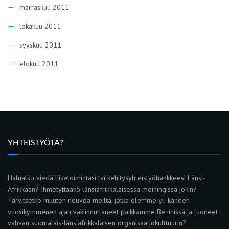
marraskuu 2011
lokakuu 2011
syyskuu 2011
elokuu 2011
YHTEISTYÖTÄ?
Haluatko viedä liiketoimintasi tai kehitysyhteistyöhankkeesi Länsi-
Afrikkaan? Ihmetyttääkö länsiafrikkalaisessa meiningissä jokin?
Tarvitsetko muuten neuvoa meiltä, jotka olemme yli kahden
vuosikymmenen ajan vakiinnuttaneet paikkamme Beninissä ja luoneet
vahvan suomalais-länsiafrikkalaisen organisaatiokulttuurin?