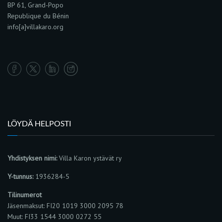
BP 61, Grand-Popo
Republique du Bénin
info[a]villakaro.org
LÖYDÄ HELPOSTI
Yhdistyksen nimi:
Villa Karon ystävät ry
Y-tunnus:
1936284-5
Tilinumerot
Jäsenmaksut: FI20 1019 3000 2095 78
Muut: FI33 1544 3000 0272 55