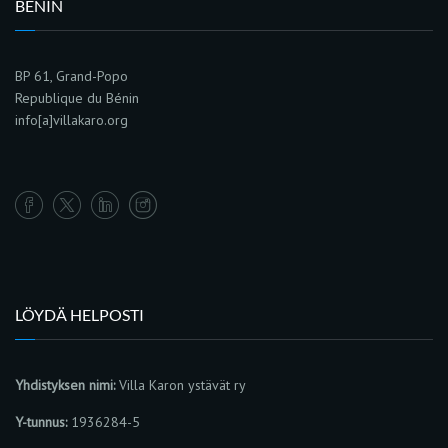
BENIN
BP 61, Grand-Popo
Republique du Bénin
info[a]villakaro.org
LÖYDÄ HELPOSTI
Yhdistyksen nimi:
Villa Karon ystävät ry
Y-tunnus:
1936284-5