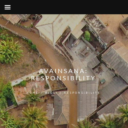
AVAINSANA:
RESPONSIBILITY
HOME
/
BLOGI
/
RESPONSIBILITY