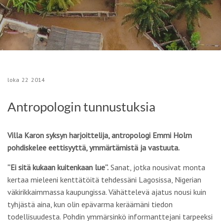
loka
22
2014
Antropologin tunnustuksia
Villa Karon syksyn harjoittelija, antropologi Emmi Holm
pohdiskelee eettisyyttä, ymmärtämistä ja vastuuta.
”Ei sitä kukaan kuitenkaan lue”.
Sanat, jotka nousivat monta
kertaa mieleeni kenttätöitä tehdessäni Lagosissa, Nigerian
väkirikkaimmassa kaupungissa. Vähättelevä ajatus nousi kuin
tyhjästä aina, kun olin epävarma keräämäni tiedon
todellisuudesta. Pohdin ymmärsinkö informanttejani tarpeeksi