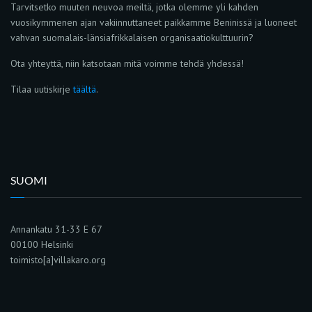
Tarvitsetko muuten neuvoa meiltä, jotka olemme yli kahden
vuosikymmenen ajan vakiinnuttaneet paikkamme Beninissä ja luoneet
vahvan suomalais-länsiafrikkalaisen organisaatiokulttuurin?
Ota yhteyttä, niin katsotaan mitä voimme tehdä yhdessä!
Tilaa uutiskirje
täältä
.
SUOMI
Annankatu 31-33 E 67
00100 Helsinki
toimisto[a]villakaro.org