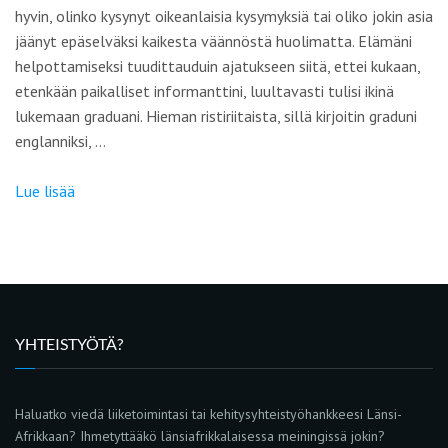
hyvin, olinko kysynyt oikeanlaisia kysymyksiä tai oliko jokin asia
jäänyt epäselväksi kaikesta väännöstä huolimatta. Elämäni
helpottamiseksi tuudittauduin ajatukseen siitä, ettei kukaan,
etenkään paikalliset informanttini, luultavasti tulisi ikinä
lukemaan graduani. Hieman ristiriitaista, sillä kirjoitin graduni
englanniksi, …
Lue lisää
YHTEISTYÖTÄ?
Haluatko viedä liiketoimintasi tai kehitysyhteistyöhankkeesi Länsi-
Afrikkaan? Ihmetyttääkö länsiafrikkalaisessa meiningissä jokin?