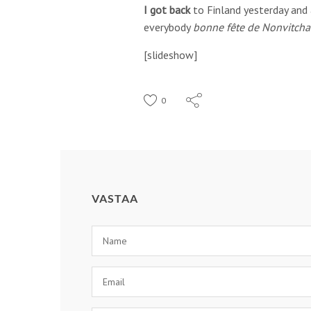
I got back
to Finland yesterday and 
everybody
bonne fête de Nonvitcha
[slideshow]
0
VASTAA