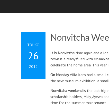
Nonvitcha Wee
TOUKO
26
It is Nonvitcha
time again and a lot
town is already filled with ex-habita
celebrate the home area. This year 
2012
On Monday
Villa Karo had a small c
the new museum exhibition: a small
Nonvitcha weekend
is the last big 
scholarship holders, Midy, Ayewa and
time for the summer maintenance.