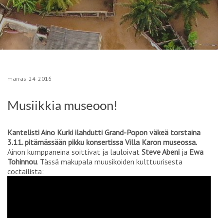
marras
24
2016
Musiikkia museoon!
Kantelisti Aino Kurki ilahdutti Grand-Popon väkeä torstaina
3.11. pitämässään pikku konsertissa Villa Karon museossa.
Ainon kumppaneina soittivat ja lauloivat
Steve Abeni
ja
Ewa
Tohinnou
. Tässä makupala muusikoiden kulttuurisesta
coctailista: