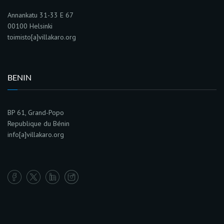
Annankatu 31-33 E 67
00100 Helsinki
toimisto[a]villakaro.org
BENIN
BP 61, Grand-Popo
Republique du Bénin
info[a]villakaro.org