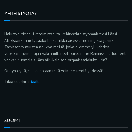
YHTEISTYÖTÄ?
Haluatko viedä liiketoimintasi tai kehitysyhteistyöhankkeesi Länsi-
Afrikkaan? Ihmetyttääkö länsiafrikkalaisessa meiningissä jokin?
Tarvitsetko muuten neuvoa meiltä, jotka olemme yli kahden
vuosikymmenen ajan vakiinnuttaneet paikkamme Beninissä ja luoneet
vahvan suomalais-länsiafrikkalaisen organisaatiokulttuurin?
Ota yhteyttä, niin katsotaan mitä voimme tehdä yhdessä!
Tilaa uutiskirje
täältä
.
SUOMI