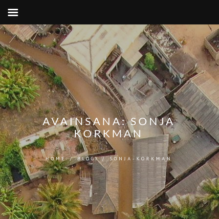
AVAINSANA:
SONJA
KORKMAN
HOME
/
BLOGI
/
SONJA-KORKMAN